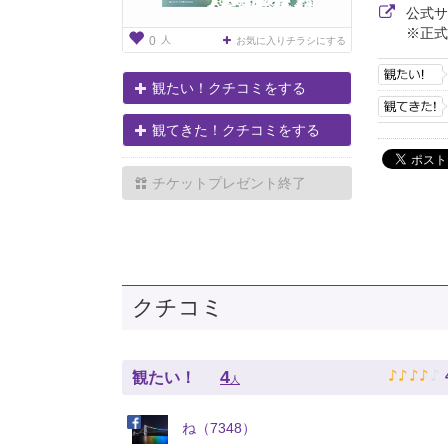
公式
※正式
人
0
お気に入りチラシにする
観たい！クチコミをする
観てきた！クチコミをする
チケットプレゼント終了
クチコミ
♪
♪
♪
♪
♪
4
観たい！
人
ね（7348）