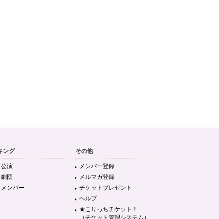
キング
その他
目公演
メンバー登録
目劇団
メルマガ登録
目メンバー
チケットプレゼント
ヘルプ
★こりっちチケット！
（チケット管理システム）