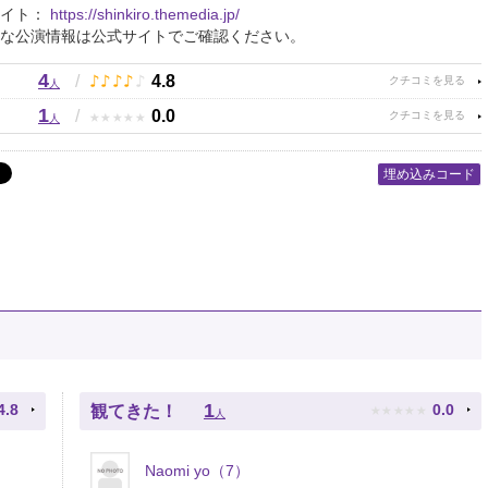
サイト：
https://shinkiro.themedia.jp/
な公演情報は公式サイトでご確認ください。
4
♪
♪
♪
♪
♪
/
4.8
人
1
★
★
★
★
★
/
0.0
人
埋め込みコード
★
★
★
★
★
1
4.8
0.0
観てきた！
人
Naomi yo（7）