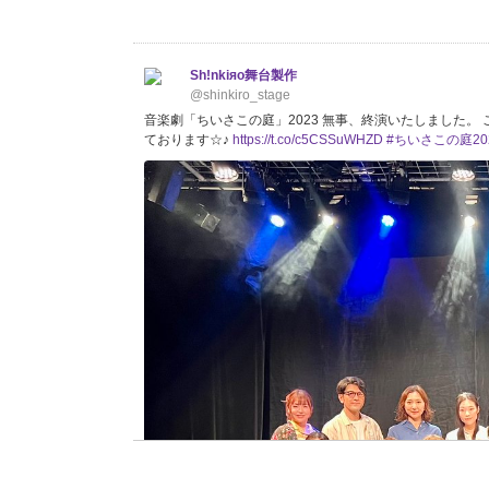
Sh!nkiяo舞台製作
@shinkiro_stage
音楽劇「ちいさこの庭」2023 無事、終演いたしました。
ております☆♪
https://t.co/c5CSSuWHZD
#ちいさこの庭20