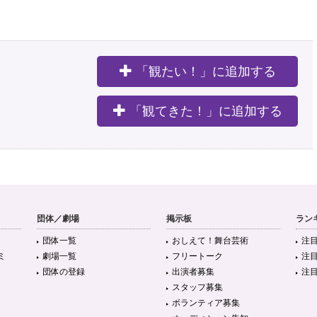
「観たい！」に追加する
。
「観てきた！」に追加する
3年以上前
団体／劇場
掲示板
ラン
団体一覧
おしえて！舞台芸術
注
ミ
劇場一覧
フリートーク
注
A&amp;Hホール 話したい誰かがいる幸せ、すれ違いで無くす事にならない展開でよか
団体の登録
出演者募集
注
舞台、また再演楽しみにしてます。 お林が…
https://t.co/eZlmlrmN8F
スタッフ募集
3年以上前
ボランティア募集