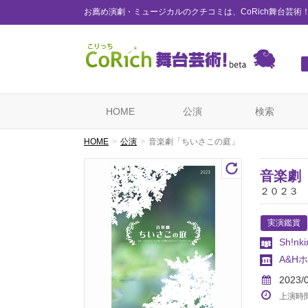
お薦め演劇・ミュージカルのクチコミは、CoRich舞台芸術
HOME
公演
検索
HOME
公演
音楽劇「ちいさこの庭」
音楽劇
２０２３
実演鑑賞
Sh!nki
A&H
2023/
上演時