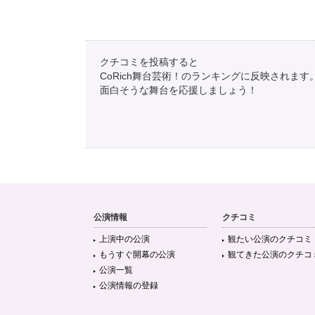
クチコミを投稿すると
CoRich舞台芸術！のランキングに反映されます
面白そうな舞台を応援しましょう！
公演情報
クチコミ
たに
上演中の公演
観たい公演のクチコミ
@tomotaka_tomo
もうすぐ開幕の公演
観てきた公演のクチコ
Sh!nkiяo 音楽劇「ちいさこの庭」2023 ＠千里朝日
公演一覧
ったな。心に沁みて泣きそうだった。 繰り返し見たくなる
公演情報の登録