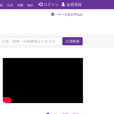
ログイン
会員登録
国
九州
沖縄
海外
バナー広告お申込み
公演検索