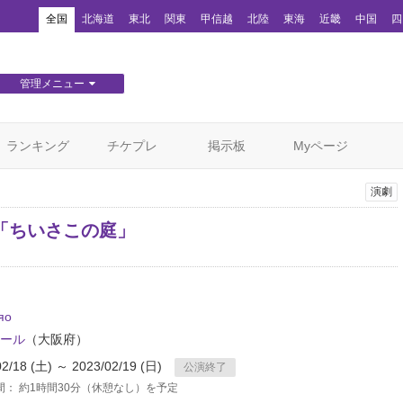
！
全国
北海道
東北
関東
甲信越
北陸
東海
近畿
中国
四
管理メニュー
団体WEBサイト管理
顧客管理
ランキング
チケプレ
掲示板
Myページ
演劇
「ちいさこの庭」
яo
ホール
（大阪府）
02/18 (土) ～ 2023/02/19 (日)
公演終了
間： 約1時間30分（休憩なし）を予定