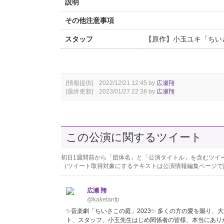
説明
その他注意事項
スタッフ
【原作】小玉ユキ「ちいさこ
[情報提供] 2022/12/21 12:45 by
広瀬翔
[最終更新] 2023/01/27 22:38 by
広瀬翔
この公演に関するツイート
初日1週間前から「団体名」と「公演タイトル」を含むツイ
（ツイート取得対象にするテキストは公演情報編集ページで
広瀬 翔
@kaketanfp
✨音楽劇「ちいさこの庭」2023✨ 多くの方の愛を賜り、
ト、スタッフ、小玉先生はじめ関係者の皆様、本当にありが