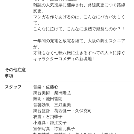
雑誌の人気投票に翻弄され、路線変更につぐ路線
変更。
マンガを作りあげるのは、こんなにバカバカしく
て、
こんなに泣けて、こんなに激烈で滅裂なのか？！
一年間の充電と放電を経て、大阪の劇団スクエア
が、
才能もなく七転八転に生きるすべての人々に捧ぐ
キャラクターコメディの新境地！
その他注意
事項
スタッフ
音楽：佐藤心
舞台美術：柴田隆弘
照明：池田哲朗
音響効果：三好里美
舞台監督：葛西健一・久保克司
衣裳：石飛季子
小道具：鎌江文子
宣伝写真：祢宜元典子