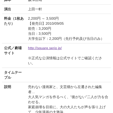
演出
上田一軒
料金（1枚あ
2,200円 ～ 3,500円
たり）
【発売日】2010/09/05
前売：3,200円
当日：3,500円
大学生以下：2,200円（先行予約及び当日のみ）
公式／劇場
http://square.serio.jp/
サイト
※正式な公演情報は公式サイトでご確認くださ
い。
タイムテー
ブル
説明
売れない漫画家と、文芸畑から左遷された編集
者…
大人気マンガを作るべく、“後がない”二人が力を合
わせる。
家庭崩壊を目前に、大の大人たちが声を張り上げ
て、少年漫画の大激論。