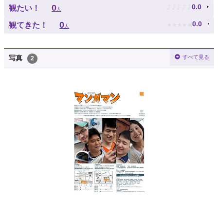
♪
♪
♪
♪
♪
0
0.0
観たい！
人
★
★
★
★
★
0
0.0
観てきた！
人
すべて見る
写真
2