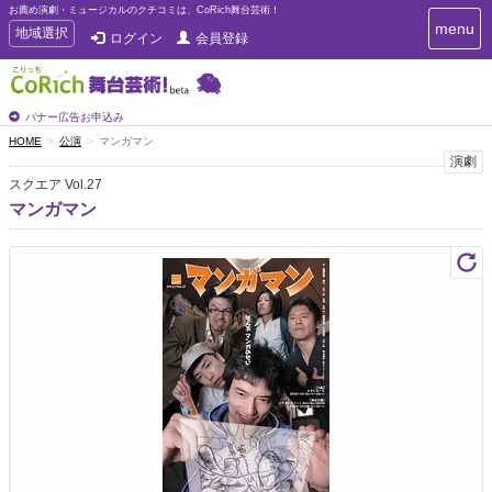
お薦め演劇・ミュージカルのクチコミは、CoRich舞台芸術！
T
menu
T
地域選択
ログイン
会員登録
o
o
g
g
g
g
l
l
バナー広告お申込み
e
e
HOME
公演
マンガマン
n
n
演劇
a
a
v
スクエア Vol.27
i
v
マンガマン
g
i
a
g
t
a
i
t
o
n
i
o
n