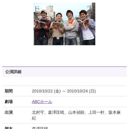
公演詳細
期間
2010/10/22 (金) ～ 2010/10/24 (日)
劇場
ABCホール
出演
北村守、森澤匡晴、山本禎顕、上田一軒、阪本麻
紀
脚本
森澤匡晴