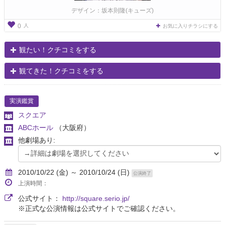
デザイン：坂本則隆(キューズ)
人
0
お気に入りチラシにする
観たい！クチコミをする
観てきた！クチコミをする
実演鑑賞
スクエア
ABCホール
（大阪府）
他劇場あり:
2010/10/22 (金) ～ 2010/10/24 (日)
公演終了
上演時間：
公式サイト：
http://square.serio.jp/
※正式な公演情報は公式サイトでご確認ください。