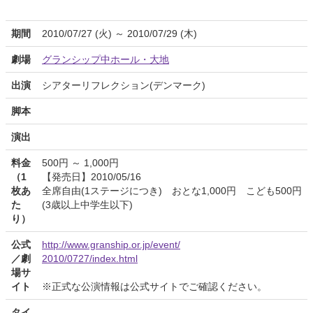
期間
2010/07/27 (火) ～ 2010/07/29 (木)
劇場
グランシップ中ホール・大地
出演
シアターリフレクション(デンマーク)
脚本
演出
料金
500円 ～ 1,000円
（1
【発売日】2010/05/16
枚あ
全席自由(1ステージにつき) おとな1,000円 こども500円
た
(3歳以上中学生以下)
り）
公式
http://www.granship.or.jp/event/
／劇
2010/0727/index.html
場サ
イト
※正式な公演情報は公式サイトでご確認ください。
タイ