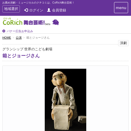
お薦め演劇・ミュージカルのクチコミは、CoRich舞台芸術！
T
menu
T
地域選択
ログイン
会員登録
o
o
g
g
g
g
l
l
バナー広告お申込み
e
e
HOME
公演
箱とジョージさん
n
n
演劇
a
a
v
グランシップ 世界のこども劇場
i
v
箱とジョージさん
g
i
a
g
t
a
i
t
o
n
i
o
n