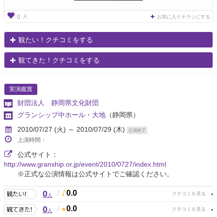
人
0
お気に入りチラシにする
観たい！クチコミをする
観てきた！クチコミをする
実演鑑賞
財団法人 静岡県文化財団
グランシップ中ホール・大地
（静岡県）
2010/07/27 (火) ～ 2010/07/29 (木)
公演終了
上演時間：
公式サイト：
http://www.granship.or.jp/event/2010/0727/index.html
※正式な公演情報は公式サイトでご確認ください。
0
/
0.0
人
0
/
0.0
人