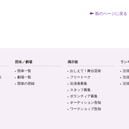
前のページに戻る
団体／劇場
掲示板
ラン
団体一覧
おしえて！舞台芸術
注
ミ
劇場一覧
フリートーク
注
団体の登録
出演者募集
注
スタッフ募集
ボランティア募集
オーディション告知
ワークショップ告知