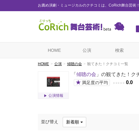
お薦め演劇・ミュージカルのクチコミは、CoRich舞台芸術
HOME
公演
検索
HOME
公演
傾聴の会
観てきた！クチコミ一覧
「
傾聴の会
」の観てきた！ク
★
0.0
満足度の平均
★
★
★
★
★
公演情報
並び替え
新着順