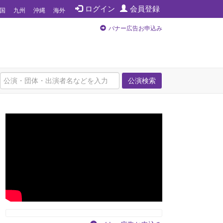
ログイン
会員登録
国
九州
沖縄
海外
バナー広告お申込み
公演検索