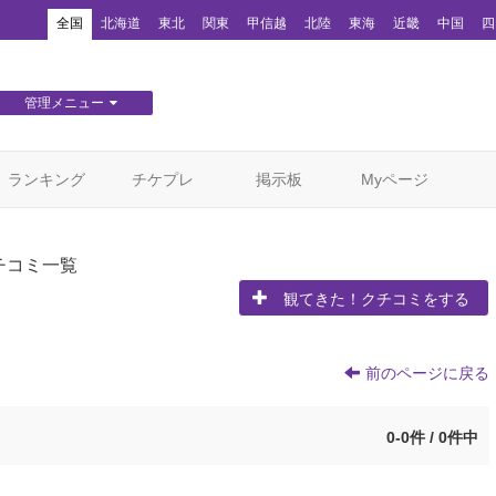
！
全国
北海道
東北
関東
甲信越
北陸
東海
近畿
中国
四
管理メニュー
団体WEBサイト管理
顧客管理
ランキング
チケプレ
掲示板
Myページ
チコミ一覧
観てきた！クチコミをする
前のページに戻る
0-0件 / 0件中