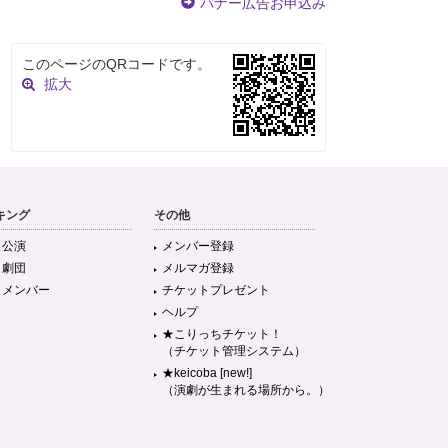
バナー広告お申込み
このページのQRコードです。
拡大
キング
その他
目公演
メンバー登録
目劇団
メルマガ登録
目メンバー
チケットプレゼント
ヘルプ
★こりっちチケット！
（チケット管理システム）
★keicoba [new!]
（演劇が生まれる場所から。）