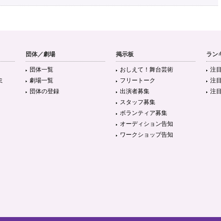
団体／劇場
掲示板
ラン
団体一覧
おしえて！舞台芸術
注
ミ
劇場一覧
フリートーク
注
団体の登録
出演者募集
注
スタッフ募集
ボランティア募集
オーディション告知
ワークショップ告知