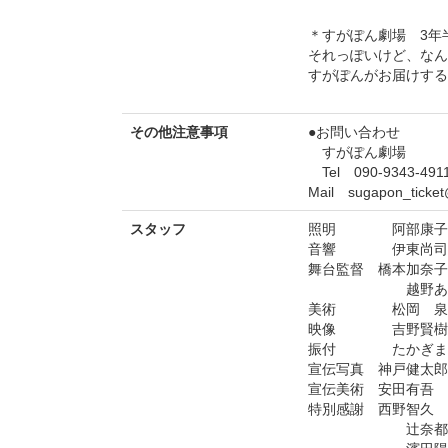
＊すがぽん劇場 3年
それっぽいけど、なん
すがぽんがお届けする
その他注意事項
●お問い合わせ
すがぽん劇場
Tel 090-9343-491
Mail sugapon_ticket
スタッフ
照明 阿部康子（
音響 伊東尚司
舞台監督 橋本加奈子
越野あり
美術 松岡 泉
映像 吉野賢樹
振付 たかぎま
宣伝写真 神戸健太郎
宣伝美術 安田有吾
特別感謝 西野智久
辻奈都