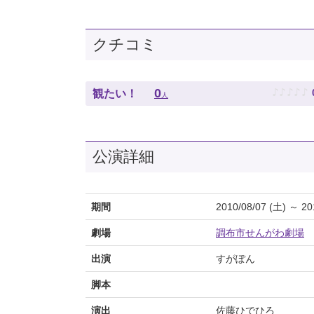
クチコミ
♪
♪
♪
♪
♪
0
観たい！
人
公演詳細
期間
2010/08/07 (土) ～ 20
劇場
調布市せんがわ劇場
出演
すがぽん
脚本
演出
佐藤ひでひろ