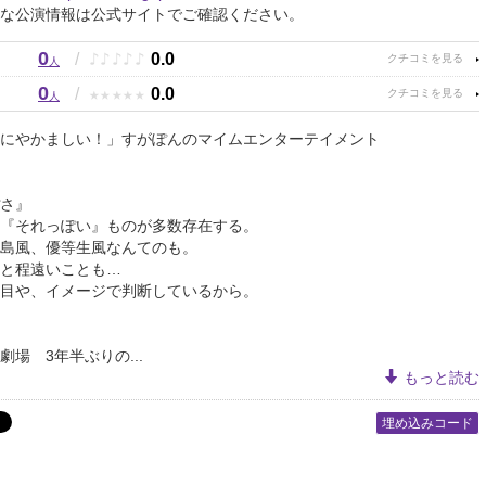
な公演情報は公式サイトでご確認ください。
0
♪
♪
♪
♪
♪
/
0.0
人
0
★
★
★
★
★
/
0.0
人
のにやかましい！」すがぽんのマイムエンターテイメント
さ』
『それっぽい』ものが多数存在する。
島風、優等生風なんてのも。
と程遠いことも…
目や、イメージで判断しているから。
劇場 3年半ぶりの...
もっと読む
埋め込みコード