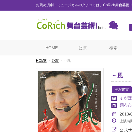
お薦め演劇・ミュージカルのクチコミは、CoRich舞台芸術
HOME
公演
検索
HOME
公演
～風
～風
実演鑑賞
すがぽ
調布市
2010/
上演時
公式