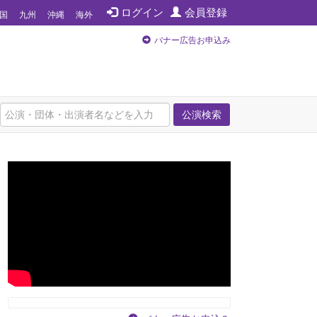
ログイン
会員登録
国
九州
沖縄
海外
バナー広告お申込み
公演検索