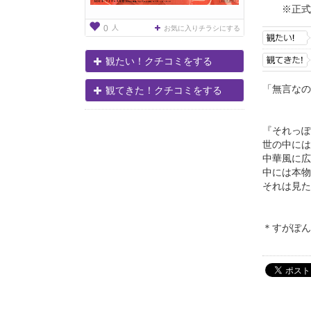
※正式
人
0
お気に入りチラシにする
観たい！クチコミをする
「無言な
観てきた！クチコミをする
『それっぽ
世の中には
中華風に広
中には本物
それは見た
＊すがぽん