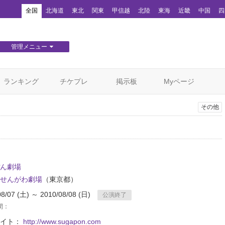
！
全国
北海道
東北
関東
甲信越
北陸
東海
近畿
中国
四
管理メニュー
団体WEBサイト管理
顧客管理
ランキング
チケプレ
掲示板
Myページ
その他
ん劇場
せんがわ劇場
（東京都）
08/07 (土) ～ 2010/08/08 (日)
公演終了
間：
サイト：
http://www.sugapon.com