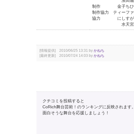
濱田陽
制作 金子ちひ
制作協力 ティーファ
協力 にしすが
水天宮ピ
[情報提供] 2010/06/25 13:31 by
かねち
[最終更新] 2010/07/24 14:03 by
かねち
クチコミを投稿すると
CoRich舞台芸術！のランキングに反映されます
面白そうな舞台を応援しましょう！