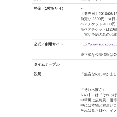
料金（1枚あたり）
～
【発売日】2010/06/1
前売り 2800円 当日 
ペアチケット 4000円
※ペアチケットは20
電話予約のみのお取
公式／劇場サイト
http://www.sugapon.
※正式な公演情報は公
タイムテーブル
説明
「無言なのにやかま
『それっぽさ』
世の中には『それっぽ
中華風に広島風、優等
中には本物と程遠いこ
それは見た目や、イメ