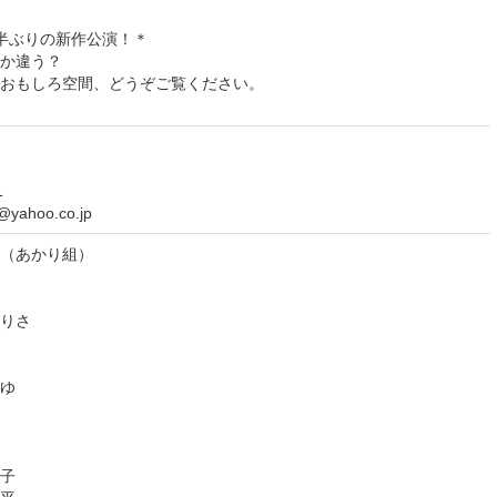
半ぶりの新作公演！＊
か違う？
おもしろ空間、どうぞご覧ください。
1
@yahoo.co.jp
あかり組）
さ
ゆ
子