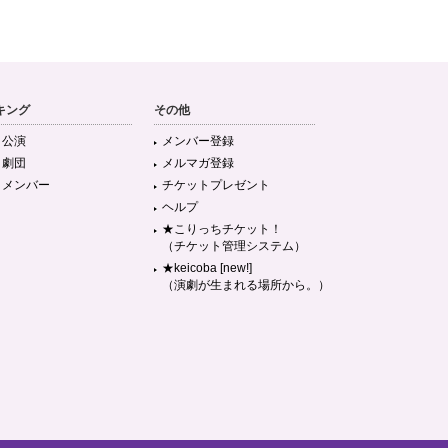
キング
その他
目公演
メンバー登録
目劇団
メルマガ登録
目メンバー
チケットプレゼント
ヘルプ
★こりっちチケット！
（チケット管理システム）
★keicoba [new!]
（演劇が生まれる場所から。）