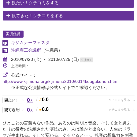
観たい！クチコミをする
観てきた！クチコミをする
実演鑑賞
キジムナーフェスタ
沖縄商工会議所
（沖縄県）
2010/07/23 (金) ～ 2010/07/25 (日)
公演終了
上演時間：
公式サイト：
http://www.kijimuna.org/kijimuna2010/0314kougakunen.html
※正式な公演情報は公式サイトでご確認ください。
0
/
0.0
人
0
/
0.0
人
ひとことの言葉もない作品。あるのは照明と音楽、そして女と男ふ
たりの役者の洗練された演技のみ。人は誰かと出会い、人生のドラ
マが生まれる。そして変わる、ぐるぐると･･･。観客の想像力を刺激