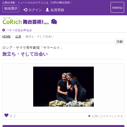
お薦め演劇・ミュージカルのクチコミは、CoRich舞台芸術！
T
menu
T
地域選択
ログイン
会員登録
o
o
g
g
g
g
l
l
バナー広告お申込み
e
e
HOME
公演
旅立ち・そして出会い
n
n
演劇
a
a
v
ロシア・サマラ青年劇場「サマールト」
i
v
旅立ち・そして出会い
g
i
a
g
t
a
i
t
o
n
i
o
n
人
0
お気に入りチラシにする