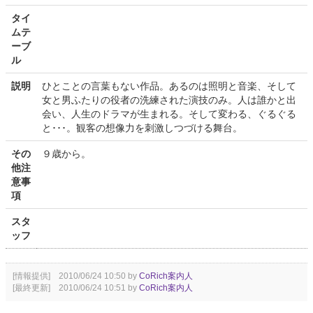
タイ
ムテ
ーブ
ル
説明
ひとことの言葉もない作品。あるのは照明と音楽、そして
女と男ふたりの役者の洗練された演技のみ。人は誰かと出
会い、人生のドラマが生まれる。そして変わる、ぐるぐる
と･･･。観客の想像力を刺激しつづける舞台。
その
９歳から。
他注
意事
項
スタ
ッフ
[情報提供] 2010/06/24 10:50 by
CoRich案内人
[最終更新] 2010/06/24 10:51 by
CoRich案内人