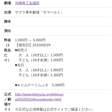
劇場
沖縄商工会議所
出演
サマラ青年劇場「サマールト」
脚本
演出
料金
1,000円 ～ 5,000円
（1
【発売日】2010/05/29
枚あ
■前売り
た
大 人（18才以上）1,500円
り）
子ども（18才未満）1,000円
■当日
大 人（18才以上）1,800円
子ども（18才未満）1,300円
■キジムナーくらぶ６ 5,000円
公式
http://www.kijimuna.org/kijimun
／劇
a2010/0314kougakunen.html
場サ
イト
※正式な公演情報は公式サイトでご確認ください。