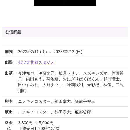
公演詳細
期間
2023/02/11 (土) ～ 2023/02/12 (日)
劇場
七ツ寺共同スタジオ
出演
今津知也、伊藤文乃、暁月セリナ、スズキカズマ、佐藤裕
二、内田もえ、菊池綾、おにぎりばくばく丸、和田瑛士、
田中すみれ、大野ナツコ、味潮浅利、未彩紀、林優、二瓶
翔輔
脚本
ニノキノコスター、斜田章大、登龍亭福三
演出
ニノキノコスター、斜田章大、服部哲郎
料金
2,300円 ～ 5,000円
（1
【発売日】2022/12/20