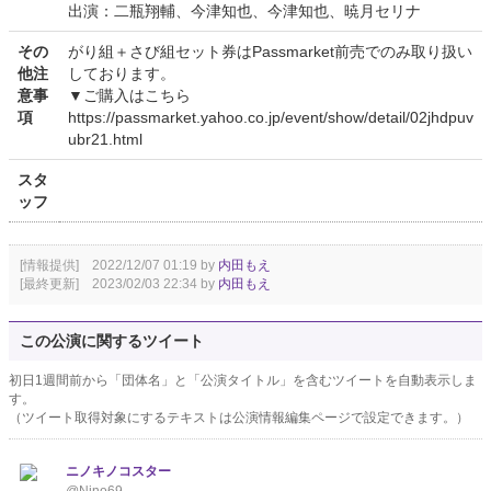
出演：二瓶翔輔、今津知也、今津知也、暁月セリナ
その
がり組＋さび組セット券はPassmarket前売でのみ取り扱い
他注
しております。
意事
▼ご購入はこちら
項
https://passmarket.yahoo.co.jp/event/show/detail/02jhdpuv
ubr21.html
スタ
ッフ
[情報提供] 2022/12/07 01:19 by
内田もえ
[最終更新] 2023/02/03 22:34 by
内田もえ
この公演に関するツイート
初日1週間前から「団体名」と「公演タイトル」を含むツイートを自動表示しま
す。
（ツイート取得対象にするテキストは公演情報編集ページで設定できます。）
ニノキノコスター