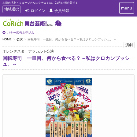
お薦め演劇・ミュージカルのクチコミは、CoRich舞台芸術！
T
menu
T
地域選択
ログイン
会員登録
o
o
g
g
g
g
l
l
バナー広告お申込み
e
e
HOME
公演
回転寿司 一皿目、何から食べる？～私はクロカンブッシュ。～
n
n
演劇
a
a
v
オレンヂスタ アラカルト公演
i
v
回転寿司 一皿目、何から食べる？～私はクロカンブッシ
g
i
ュ。～
a
g
t
a
i
t
o
n
i
o
n