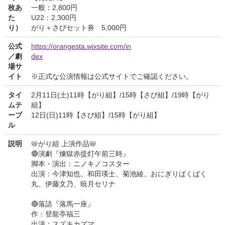
枚あ
一般：2,800円
た
U22：2,300円
り）
がり＋さびセット券 5,000円
公式
https://orangesta.wixsite.com/in
／劇
dex
場サ
イト
※正式な公演情報は公式サイトでご確認ください。
タイ
2月11日(土)11時【がり組】/15時【さび組】/19時【がり
ムテ
組】
ーブ
12日(日)11時【さび組】/15時【がり組】
ル
説明
📛がり組 上演作品📛
🔴演劇『煉獄赤提灯午前三時』
脚本・演出：ニノキノコスター
出演：今津知也、和田瑛士、菊池綾、おにぎりばくばく
丸、伊藤文乃、暁月セリナ
🔴落語『落馬一座』
作：登龍亭福三
出演：スズキカズマ