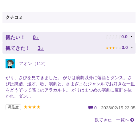
クチコミ
♪
♪
♪
♪
♪
0
0.0
観たい！
人
★
★
★
★
★
3
3.0
観てきた！
人
アオン（112）
がり、さびを見てきました。 がりは演劇以外に落語とダンス。さ
びは舞踏、漫才、歌、演劇と、さまざまなジャンルでお好きな一皿
をどうぞって感じのアラカルト。 がりは１つめの演劇に度肝を抜
かれ、ダン...
★★★★
満足度
0
2023/02/15 22:05
観てきた！一覧へ