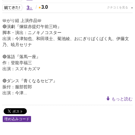
3
/
3.0
人
📛がり組 上演作品📛
🔴演劇『煉獄赤提灯午前三時』
脚本・演出：ニノキノコスター
出演：今津知也、和田瑛士、菊池綾、おにぎりばくばく丸、伊藤文
乃、暁月セリナ
🔴落語『落馬一座』
作：登龍亭福三
出演：スズキカズマ
🔴ダンス『青くなるセピア』
振付：服部哲郎
出演：今津...
もっと読む
埋め込みコード