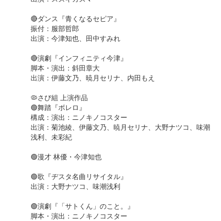
🔴ダンス『青くなるセピア』
振付：服部哲郎
出演：今津知也、田中すみれ
🔴演劇『インフィニティ今津』
脚本・演出：斜田章大
出演：伊藤文乃、暁月セリナ、内田もえ
🦠さび組 上演作品
🟢舞踏『ボレロ』
構成：演出：ニノキノコスター
出演：菊池綾、伊藤文乃、暁月セリナ、大野ナツコ、味潮
浅利、未彩紀
🟢漫才 林優・今津知也
🟢歌『ヂスタ名曲リサイタル』
出演：大野ナツコ、味潮浅利
🟢演劇『「サトくん」のこと。』
脚本・演出：ニノキノコスター