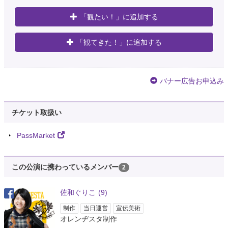
3年以上前
「観たい！」に追加する
堀江善弘 🥞またの名を松竹亭撃鉄🍣
@horipokkur
「観てきた！」に追加する
あっし、松竹亭撃鉄と申しやす。 この度末弟の白米が出来たので兄弟子と相
成りやした。 六年ぶりのスピンオフ落語会。 『松竹亭一門会Ⅱ春の祭典ス
ペシャル』 2023年3月17日(金)~19日(日) 七ツ寺共同スタジオ ご予約は…
https://t.co/QK27mpQu1B
バナー広告お申込み
3年以上前
チケット取扱い
ナビロフト
@NaviLoft
【出演者募集】2010年、七ツ寺共同スタジオのプロデュースで上演された名
PassMarket
作『りすん』（諏訪哲史×天野天街）をリクリエーションし、三重・名古
屋・高知の三都市で上演します。主要キャスト2名（兄・妹）はオーディシ
ョン公募。募集締切は3月…
https://t.co/wmNlGGmSrQ
この公演に携わっているメンバー
2
3年以上前
佐和ぐりこ
(9)
【公式】大須笑店街⭐️21
制作
当日運営
宣伝美術
@osu21net
オレンヂスタ制作
第25回にっぽんど真ん中祭りまであと 🎩191日🎭