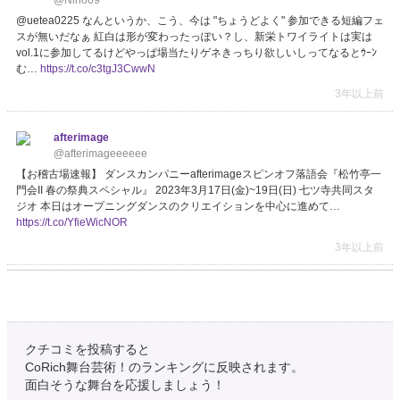
@Nino69
@uetea0225 なんというか、こう、今は "ちょうどよく" 参加できる短編フェ
スが無いだなぁ 紅白は形が変わったっぽい？し、新栄トワイライトは実は
vol.1に参加してるけどやっぱ場当たりゲネきっちり欲しいしってなるとｳｰﾝ
む…
https://t.co/c3tgJ3CwwN
3年以上前
afterimage
@afterimageeeeee
【お稽古場速報】 ダンスカンパニーafterimageスピンオフ落語会『松竹亭一
門会II 春の祭典スペシャル』 2023年3月17日(金)~19日(日) 七ツ寺共同スタ
ジオ 本日はオープニングダンスのクリエイションを中心に進めて…
https://t.co/YfieWicNOR
3年以上前
オレンヂスタ
@orangesta_now
本日は若手演出家コンクール2022 最終審査 稽古再開日でした✨ オレンヂス
タとしては久々の東京公演。 コンクールですが是非どの作品もお楽しみ下さ
クチコミを投稿すると
い！ 3/1水19時 4土16時 下北沢｢劇｣小劇場 ¥200…
https://t.co/4WpqHniyDL
CoRich舞台芸術！のランキングに反映されます。
#サトくんのこと
面白そうな舞台を応援しましょう！