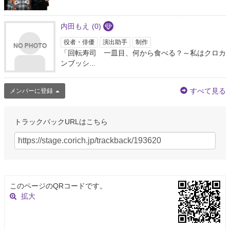
七ツ寺共同スタジオ 昨年50周年を迎えた名古屋演劇史の聖地的存
在✨ 演劇を中心に様々なイベントが行われています 劇場裏🏢に住んでた代表
の行きつけ…
https://t.co/aF65hFPF72
内田もえ
(0)
3年以上前
役者・俳優
演出助手
制作
「回転寿司 一皿目、何から食べる？～私はクロカ
猫足ウィローズ
ンブッシ...
@nekoashiwi
猫足ウィローズは１９歳以上の健康な男女であれば誰でも参加できる市民劇
すべて見る
団です。毎週月曜１９時より、主に七ツ寺共同スタジオで稽古をしていま
メンバーに登録
す。体験参加もできますので、一度お気軽に遊びに来て下さい。詳しくは七
ツ寺企画のＨＰにて！
トラックバックURLはこちら
3年以上前
イマヅトモヤ
@topochista
年明けてから照明もなんやら忙しくて、 次世代応援企画で4作品 知多での
『岡田ものがたり』で3作品 『演劇showcase!』で3作品 淑徳大学刈馬ゼミ
このページのQRコードです。
卒業公演で4作品 オレンヂスタで8作品 と照明プランに携わらせてもらいま
拡大
した。パソコンも熱暴走くらいします。
3年以上前