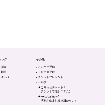
キング
その他
目公演
メンバー登録
目劇団
メルマガ登録
目メンバー
チケットプレゼント
ヘルプ
★こりっちチケット！
（チケット管理システム）
★keicoba [new!]
（演劇が生まれる場所から。）