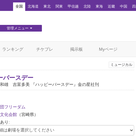
！
全国
北海道
東北
関東
甲信越
北陸
東海
近畿
中国
四
管理メニュー
団体WEBサイト管理
顧客管理
ランキング
チケプレ
掲示板
Myページ
ミュージカル
ーバースデー
和雄 吉富多美 『ハッピーバースデー』金の星社刊
団フリーダム
文化会館
（宮崎県）
あり: