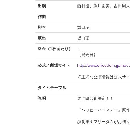
出演
西村優、浜川園美、吉田周未
作曲
脚本
坂口聡
演出
坂口聡
料金（1枚あたり）
～
【発売日】
公式／劇場サイト
http://www.efreedom.jp/modu
※正式な公演情報は公式サ
タイムテーブル
説明
遂に舞台化決定！！
『ハッピーバースデー』原
演劇集団フリーダムがお贈り