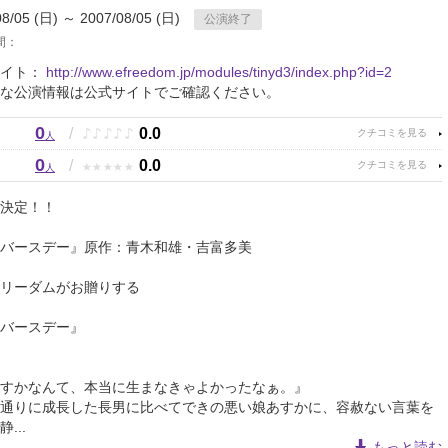
08/05 (日) ～ 2007/08/05 (日)
公演終了
間：
サイト：
http://www.efreedom.jp/modules/tinyd3/index.php?id=2
な公演情報は公式サイトでご確認ください。
0
♪
♪
♪
♪
♪
/
0.0
人
0
★
★
★
★
★
/
0.0
人
決定！！
バースデー』原作：青木和雄・吉富多美
リーダムがお贈りする
バースデー』
すかなんて、本当に生まなきゃよかったなぁ。』
通りに成長した長男に比べてできの悪い娘あすかに、容赦ない言葉を
...
もっと読む