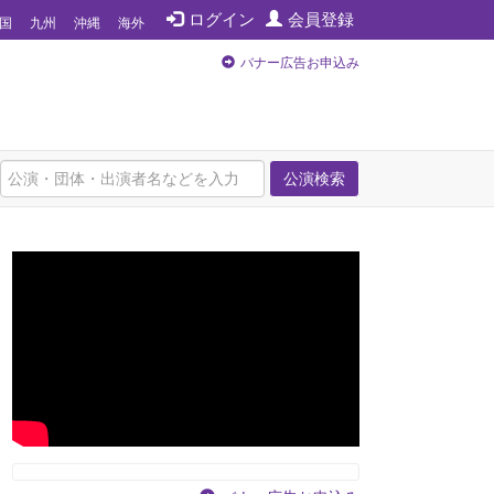
ログイン
会員登録
国
九州
沖縄
海外
バナー広告お申込み
公演検索