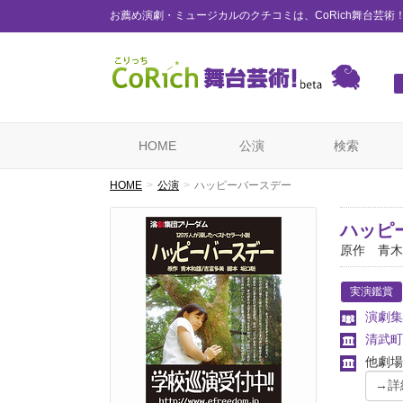
お薦め演劇・ミュージカルのクチコミは、CoRich舞台芸術
HOME
公演
検索
HOME
公演
ハッピーバースデー
ハッピ
原作 青木
実演鑑賞
演劇集
清武町
他劇場