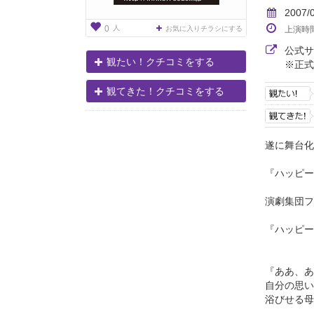
2007/
人
0
お気に入りチラシにする
上演時
公式
観たい！クチコミをする
※正式
観てきた！クチコミをする
遂に舞台化
『ハッピー
演劇集団フ
『ハッピー
『ああ、あ
自分の思い
浴びせる母静