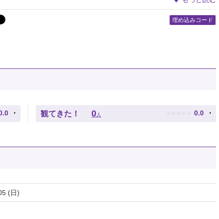
埋め込みコード
★
★
★
★
★
0
0.0
0.0
観てきた！
人
05 (日)