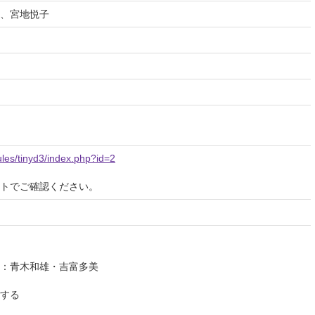
、宮地悦子
les/tinyd3/index.php?id=2
イトでご確認ください。
作：青木和雄・吉富多美
する