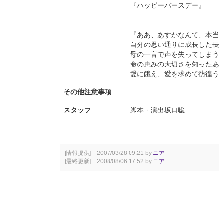
『ハッピーバースデー』
『ああ、あすかなんて、本当
自分の思い通りに成長した長
母の一言で声を失ってしまう
命の恵みの大切さを知ったあ
愛に餓え、愛を求めて彷徨う
その他注意事項
スタッフ
脚本・演出坂口聡
[情報提供] 2007/03/28 09:21 by
ニア
[最終更新] 2008/08/06 17:52 by
ニア