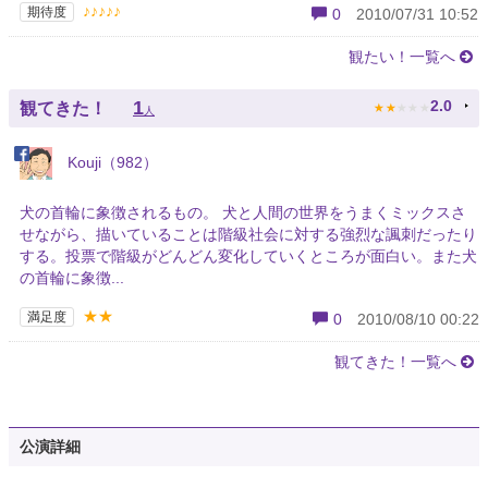
♪♪♪♪♪
期待度
0
2010/07/31 10:52
観たい！一覧へ
★
★
★
★
★
1
2.0
観てきた！
人
Kouji（982）
犬の首輪に象徴されるもの。 犬と人間の世界をうまくミックスさ
せながら、描いていることは階級社会に対する強烈な諷刺だったり
する。投票で階級がどんどん変化していくところが面白い。また犬
の首輪に象徴...
★★
満足度
0
2010/08/10 00:22
観てきた！一覧へ
公演詳細