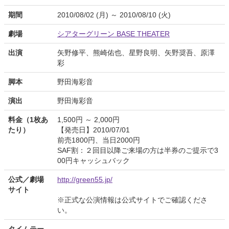
期間
2010/08/02 (月) ～ 2010/08/10 (火)
劇場
シアターグリーン BASE THEATER
出演
矢野修平、熊崎佑也、星野良明、矢野奨吾、原澤
彩
脚本
野田海彩音
演出
野田海彩音
料金（1枚あ
1,500円 ～ 2,000円
たり）
【発売日】2010/07/01
前売1800円、当日2000円
SAF割：２回目以降ご来場の方は半券のご提示で3
00円キャッシュバック
公式／劇場
http://green55.jp/
サイト
※正式な公演情報は公式サイトでご確認くださ
い。
タイムテー