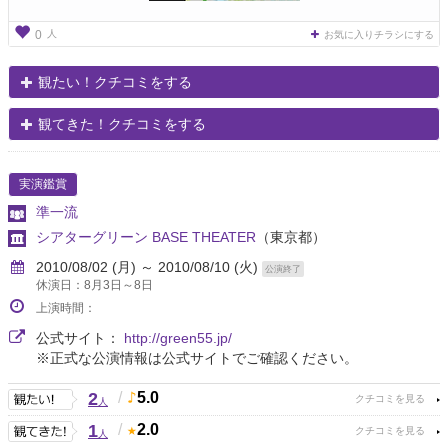
人
0
お気に入りチラシにする
観たい！クチコミをする
観てきた！クチコミをする
実演鑑賞
準一流
シアターグリーン BASE THEATER
（東京都）
2010/08/02 (月) ～ 2010/08/10 (火)
公演終了
休演日：8月3日～8日
上演時間：
公式サイト：
http://green55.jp/
※正式な公演情報は公式サイトでご確認ください。
2
/
5.0
人
1
/
2.0
人