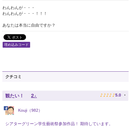
わんわんが・・・
わんわんが・・・！！！
あなたは本当に自由ですか？
埋め込みコード
クチコミ
♪
♪
♪
♪
♪
2
5.0
観たい！
人
Kouji（982）
シアターグリーン学生藝術祭参加作品！ 期待しています。