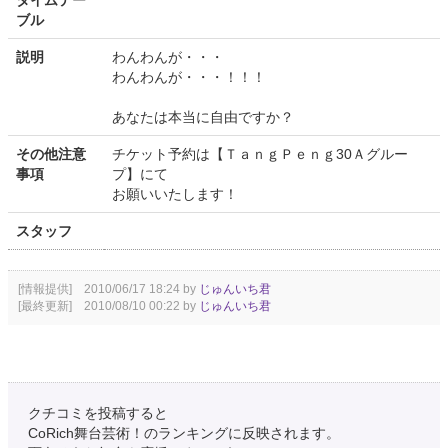
ブル
説明
わんわんが・・・
わんわんが・・・！！！
あなたは本当に自由ですか？
その他注意
チケット予約は【ＴａｎｇＰｅｎｇ30Ａグルー
事項
プ】にて
お願いいたします！
スタッフ
[情報提供] 2010/06/17 18:24 by
じゅんいち君
[最終更新] 2010/08/10 00:22 by
じゅんいち君
クチコミを投稿すると
CoRich舞台芸術！のランキングに反映されます。