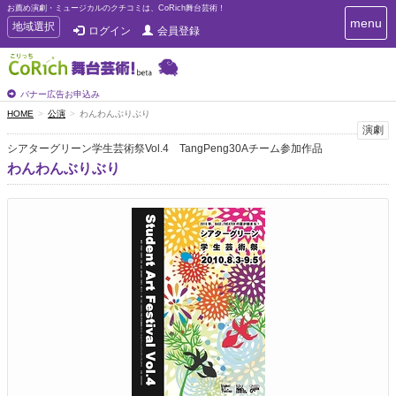
お薦め演劇・ミュージカルのクチコミは、CoRich舞台芸術！
T
menu
T
地域選択
ログイン
会員登録
o
o
g
g
g
g
l
l
バナー広告お申込み
e
e
HOME
公演
わんわんぶりぶり
n
n
演劇
a
a
v
シアターグリーン学生芸術祭Vol.4 TangPeng30Aチーム参加作品
i
v
わんわんぶりぶり
g
i
a
g
t
a
i
t
o
n
i
o
n