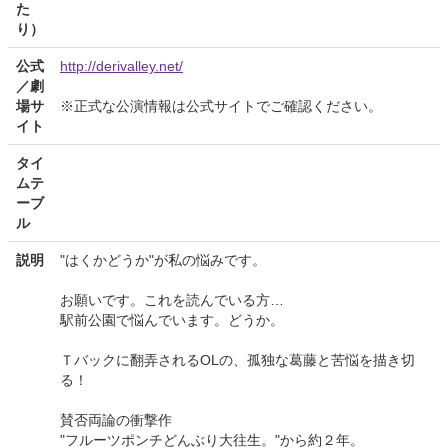
た
り）
公式
http://derivalley.net/
／劇
場サ
※正式な公演情報は公式サイトでご確認ください。
イト
タイ
ムテ
ーブ
ル
説明
"はくかどうか"が私の悩みです。
お願いです。これを読んでいる方…
駅前公園で悩んでいます。どうか。
Ｔバックに翻弄されるOLの、孤独な葛藤と苦悩を描き切
る！
賛否両論の衝撃作
"フルーツポンチどんぶり大往生。"から約２年。