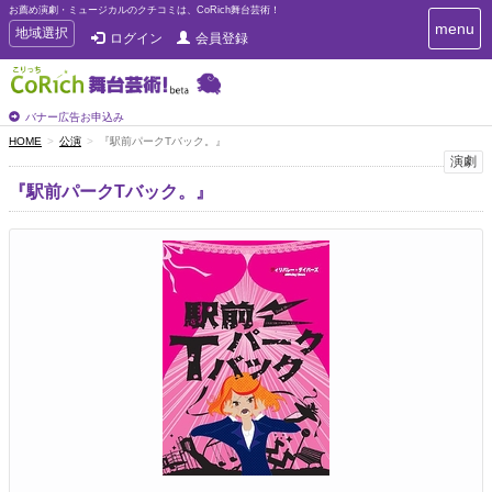
お薦め演劇・ミュージカルのクチコミは、CoRich舞台芸術！
T
menu
T
地域選択
ログイン
会員登録
o
o
g
g
g
g
l
l
バナー広告お申込み
e
e
HOME
公演
『駅前パークTバック。』
n
n
演劇
a
a
v
『駅前パークTバック。』
i
v
g
i
a
g
t
a
i
t
o
n
i
o
n