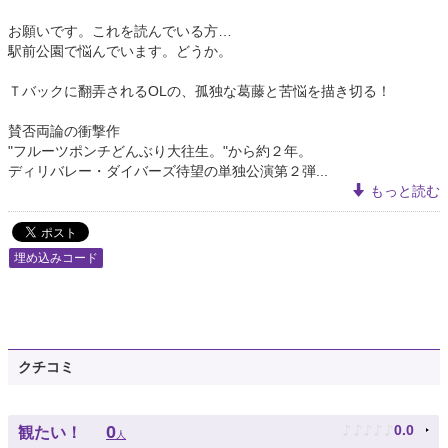
お願いです。これを読んでいる方…
駅前公園で悩んでいます。どうか。
Ｔバックに翻弄されるOLの、孤独な葛藤と苦悩を描き切る！
賛否両論の衝撃作
"フルーツポンチどんぶり大往生。"から約２年。
ディリバレー・ダイバーズ待望の単独公演第２弾...
もっと読む
埋め込みコード
クチコミ
♪
♪
♪
♪
♪
0
0.0
観たい！
人