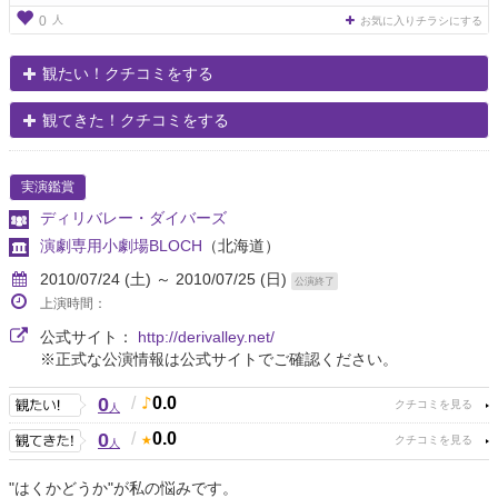
人
0
お気に入りチラシにする
観たい！クチコミをする
観てきた！クチコミをする
実演鑑賞
ディリバレー・ダイバーズ
演劇専用小劇場BLOCH
（北海道）
2010/07/24 (土) ～ 2010/07/25 (日)
公演終了
上演時間：
公式サイト：
http://derivalley.net/
※正式な公演情報は公式サイトでご確認ください。
0
/
0.0
人
0
/
0.0
人
"はくかどうか"が私の悩みです。