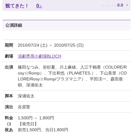
★
★
★
★
★
0
0.0
観てきた！
人
公演詳細
期間
2010/07/24 (土) ～ 2010/07/25 (日)
劇場
演劇専用小劇場BLOCH
出演
篠田なつみ、岩杉夏、川上麻緒、入江千鶴香（COLORE/R
osy☆Romp）、下出和也（PLANETES.）、下山美里（CO
LORE/Rosy☆Romp/プラズマニア）、平田渓一、森田亜
樹、深浦佑太
脚本
深浦佑太
演出
谷原聖
料金
1,500円 ～ 1,800円
（1
【発売日】
枚あ
前売1,500円、当日1,800円