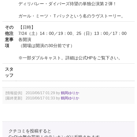
ディリバレー・ダイバーズ待望の単独公演第２弾！
ガール・ミーツ・Ｔバックという名のラヴストーリー。
その
【日時】
他注
7/24（土）14：00／19：00、25（日）13：00／17：00
意事
各開演
項
（開場は開演の30分前です）
※一部ダブルキャスト。詳細は公式HPをご覧下さい。
スタ
ッフ
[情報提供] 2010/06/17 01:29 by
鶴岡ゆりか
[最終更新] 2010/06/17 01:33 by
鶴岡ゆりか
クチコミを投稿すると