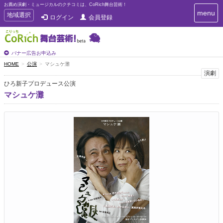
お薦め演劇・ミュージカルのクチコミは、CoRich舞台芸術！
T
menu
T
地域選択
ログイン
会員登録
o
o
g
g
g
g
l
l
バナー広告お申込み
e
e
HOME
公演
マシュケ灘
n
n
演劇
a
a
v
ひろ新子プロデュース公演
i
v
マシュケ灘
g
i
a
g
t
a
i
t
o
n
i
o
n