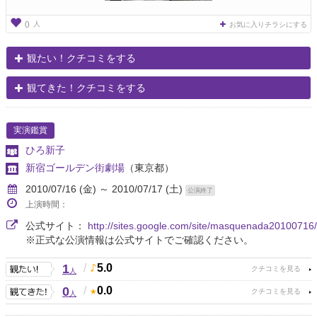
人
0
お気に入りチラシにする
観たい！クチコミをする
観てきた！クチコミをする
実演鑑賞
ひろ新子
新宿ゴールデン街劇場
（東京都）
2010/07/16 (金) ～ 2010/07/17 (土)
公演終了
上演時間：
公式サイト：
http://sites.google.com/site/masquenada20100716/
※正式な公演情報は公式サイトでご確認ください。
1
/
5.0
人
0
/
0.0
人