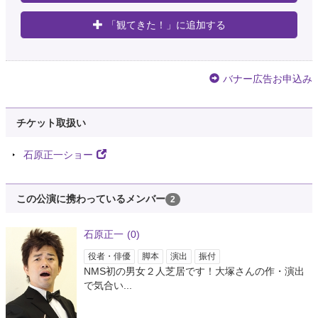
「観てきた！」に追加する
バナー広告お申込み
チケット取扱い
石原正一ショー
この公演に携わっているメンバー
2
石原正一
(0)
役者・俳優
脚本
演出
振付
NMS初の男女２人芝居です！大塚さんの作・演出
で気合い...