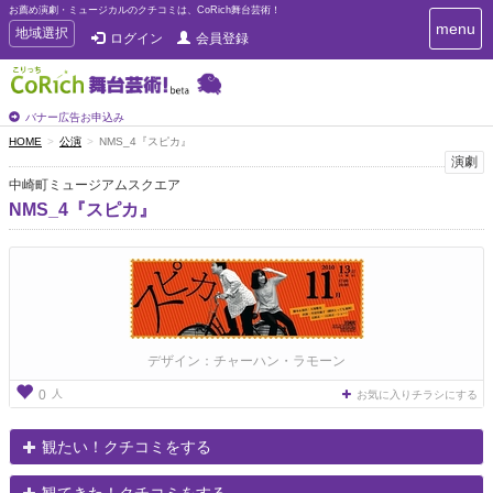
お薦め演劇・ミュージカルのクチコミは、CoRich舞台芸術！
T
menu
T
地域選択
ログイン
会員登録
o
o
g
g
g
g
l
l
バナー広告お申込み
e
e
HOME
公演
NMS_4『スピカ』
n
n
演劇
a
a
v
中崎町ミュージアムスクエア
i
v
NMS_4『スピカ』
g
i
a
g
t
a
i
t
o
n
i
o
n
デザイン：チャーハン・ラモーン
人
0
お気に入りチラシにする
観たい！クチコミをする