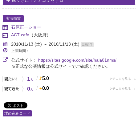
観てきた！クチコミをする
実演鑑賞
石原正一ショー
ACT cafe
（大阪府）
2010/11/13 (土) ～ 2010/11/13 (土)
公演終了
上演時間：
公式サイト：
https://sites.google.com/site/hala01nms/
※正式な公演情報は公式サイトでご確認ください。
1
/
5.0
人
0
/
0.0
人
埋め込みコード