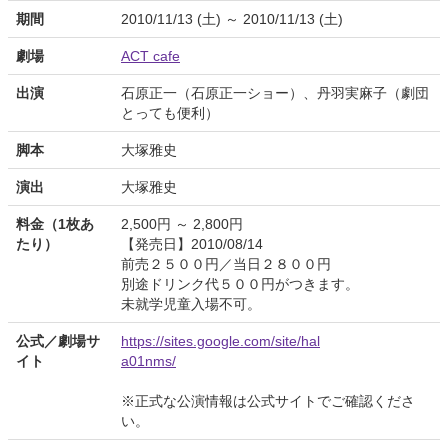
期間
2010/11/13 (土) ～ 2010/11/13 (土)
劇場
ACT cafe
出演
石原正一（石原正一ショー）、丹羽実麻子（劇団
とっても便利）
脚本
大塚雅史
演出
大塚雅史
料金（1枚あ
2,500円 ～ 2,800円
たり）
【発売日】2010/08/14
前売２５００円／当日２８００円
別途ドリンク代５００円がつきます。
未就学児童入場不可。
公式／劇場サ
https://sites.google.com/site/hal
イト
a01nms/
※正式な公演情報は公式サイトでご確認くださ
い。