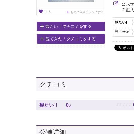
公式
※正式
人
0
お気に入りチラシにする
観たい！クチコミをする
観てきた！クチコミをする
クチコミ
♪
♪
♪
♪
♪
0
観たい！
人
公演詳細