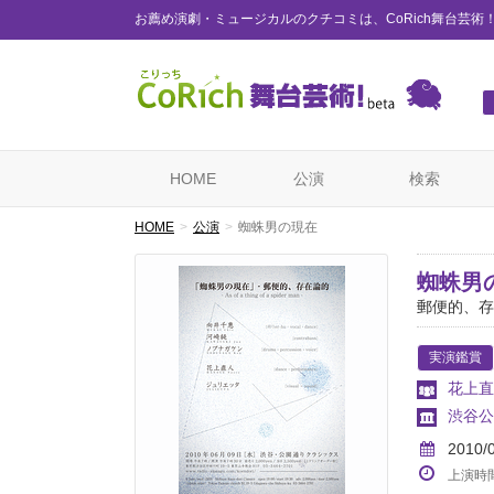
お薦め演劇・ミュージカルのクチコミは、CoRich舞台芸術
HOME
公演
検索
HOME
公演
蜘蛛男の現在
蜘蛛男
郵便的、存
実演鑑賞
花上直
渋谷公
2010/
上演時