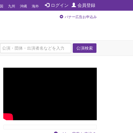
ログイン
会員登録
国
九州
沖縄
海外
バナー広告お申込み
公演検索