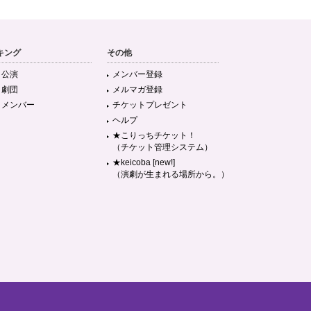
キング
その他
目公演
メンバー登録
目劇団
メルマガ登録
目メンバー
チケットプレゼント
ヘルプ
★こりっちチケット！
（チケット管理システム）
★keicoba [new!]
（演劇が生まれる場所から。）