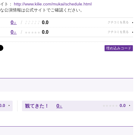
サイト：
http://www.kilie.com/mukai/schedule.html
な公演情報は公式サイトでご確認ください。
0
♪
♪
♪
♪
♪
/
0.0
人
0
★
★
★
★
★
/
0.0
人
埋め込みコード
★
★
★
★
★
0
0.0
0.0
観てきた！
人