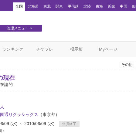
！
全国
北海道
東北
関東
甲信越
北陸
東海
近畿
中国
四
管理メニュー
団体WEBサイト管理
顧客管理
ランキング
チケプレ
掲示板
Myページ
その他
の現在
在論的
人
園通りクラシックス
（東京都）
06/09 (水) ～ 2010/06/09 (水)
公演終了
間：