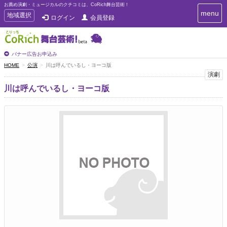
お薦め演劇・ミュージカルのクチコミは、CoRich舞台芸術！
T
menu
T
地域選択
ログイン
会員登録
o
o
g
g
g
g
l
l
バナー広告お申込み
e
e
HOME
公演
川は呼んでいるし・ヨーコ版
n
n
演劇
a
a
v
川は呼んでいるし・ヨーコ版
i
v
g
i
a
g
t
a
i
t
o
n
i
o
n