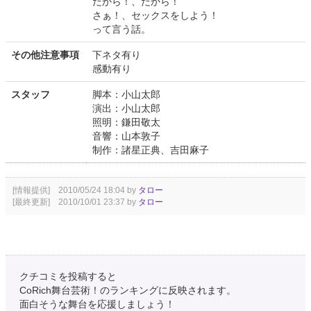
だから！、だから！
さぁ！、セックスをしよう！
って言う話。
その他注意事項
下ネタ有り
感動有り
スタッフ
脚本：小山太郎
演出：小山太郎
照明：鎌田敬太
音響：山本敦子
制作：諸星正典、吉田麻子
[情報提供] 2010/05/24 18:04 by
タロー
[最終更新] 2010/10/01 23:37 by
タロー
クチコミを投稿すると
CoRich舞台芸術！のランキングに反映されます。
面白そうな舞台を応援しましょう！