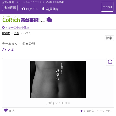
お薦め演劇・ミュージカルのクチコミは、CoRich舞台芸術！
T
menu
T
地域選択
ログイン
会員登録
o
o
g
g
g
g
l
l
バナー広告お申込み
e
e
HOME
公演
ハラミ
n
n
演劇
a
a
v
チームまん○ 処女公演
i
v
ハラミ
g
i
a
g
t
a
i
t
o
n
i
o
n
デザイン：モロ☆
人
0
お気に入りチラシにする