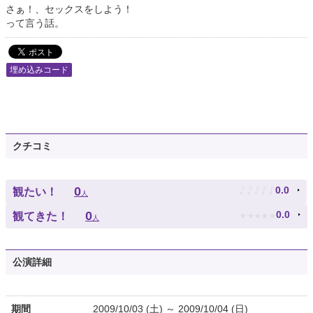
さぁ！、セックスをしよう！
って言う話。
埋め込みコード
クチコミ
♪
♪
♪
♪
♪
0
0.0
観たい！
人
★
★
★
★
★
0
0.0
観てきた！
人
公演詳細
期間
2009/10/03 (土) ～ 2009/10/04 (日)