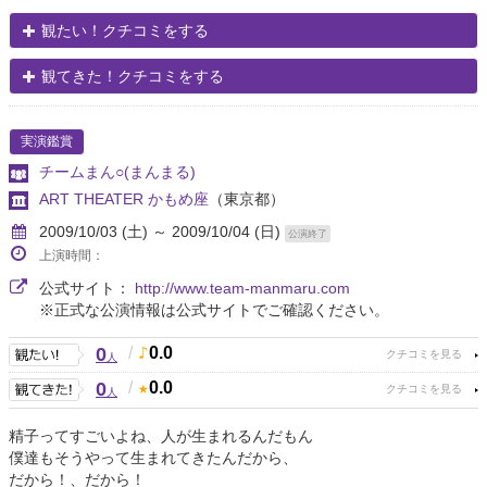
観たい！クチコミをする
観てきた！クチコミをする
実演鑑賞
チームまん○(まんまる)
ART THEATER かもめ座
（東京都）
2009/10/03 (土) ～ 2009/10/04 (日)
公演終了
上演時間：
公式サイト：
http://www.team-manmaru.com
※正式な公演情報は公式サイトでご確認ください。
0
/
0.0
人
0
/
0.0
人
精子ってすごいよね、人が生まれるんだもん
僕達もそうやって生まれてきたんだから、
だから！、だから！