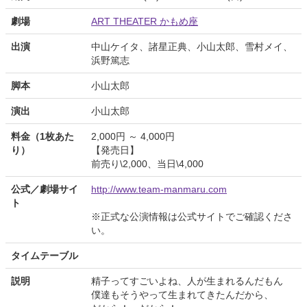
劇場
ART THEATER かもめ座
出演
中山ケイタ、諸星正典、小山太郎、雪村メイ、
浜野篤志
脚本
小山太郎
演出
小山太郎
料金（1枚あた
2,000円 ～ 4,000円
り）
【発売日】
前売り\2,000、当日\4,000
公式／劇場サイ
http://www.team-manmaru.com
ト
※正式な公演情報は公式サイトでご確認くださ
い。
タイムテーブル
説明
精子ってすごいよね、人が生まれるんだもん
僕達もそうやって生まれてきたんだから、