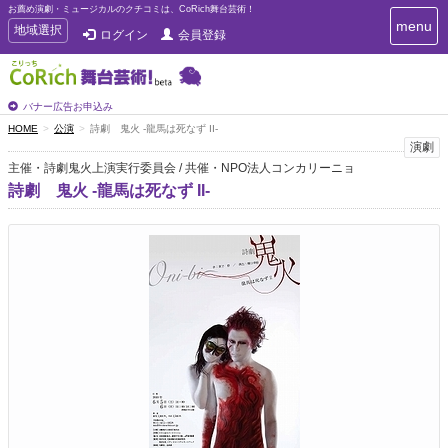
お薦め演劇・ミュージカルのクチコミは、CoRich舞台芸術！
T
menu
T
地域選択
ログイン
会員登録
o
o
g
g
g
g
l
l
バナー広告お申込み
e
e
HOME
公演
詩劇 鬼火 -龍馬は死なず II-
n
n
演劇
a
a
v
主催・詩劇鬼火上演実行委員会 / 共催・NPO法人コンカリーニョ
i
v
詩劇 鬼火 -龍馬は死なず II-
g
i
a
g
t
a
i
t
o
n
i
o
n