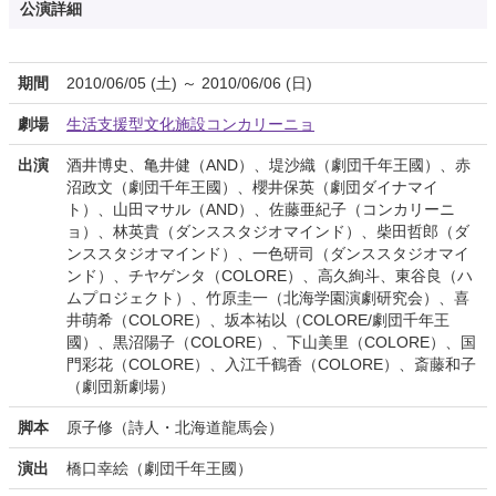
公演詳細
期間
2010/06/05 (土) ～ 2010/06/06 (日)
劇場
生活支援型文化施設コンカリーニョ
出演
酒井博史、亀井健（AND）、堤沙織（劇団千年王國）、赤
沼政文（劇団千年王國）、櫻井保英（劇団ダイナマイ
ト）、山田マサル（AND）、佐藤亜紀子（コンカリーニ
ョ）、林英貴（ダンススタジオマインド）、柴田哲郎（ダ
ンススタジオマインド）、一色研司（ダンススタジオマイ
ンド）、チヤゲンタ（COLORE）、高久絢斗、東谷良（ハ
ムプロジェクト）、竹原圭一（北海学園演劇研究会）、喜
井萌希（COLORE）、坂本祐以（COLORE/劇団千年王
國）、黒沼陽子（COLORE）、下山美里（COLORE）、国
門彩花（COLORE）、入江千鶴香（COLORE）、斎藤和子
（劇団新劇場）
脚本
原子修（詩人・北海道龍馬会）
演出
橋口幸絵（劇団千年王國）