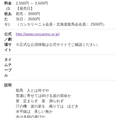
料金
2,500円 ～ 3,500円
（1
【発売日】
枚あ
前売： 3000円
た
当日： 3500円
り）
（コンカリーニョ会員・北海道龍馬会会員： 2500円）
公式
http://www.concarino.or.jp/
／劇
場サ
※正式な公演情報は公式サイトでご確認ください。
イト
タイ
ムテ
ーブ
ル
説明
龍馬 人とは何ぞや
荒瀬に寄せては砕ける波の宿命か
形 定まらず 嵩 測られず
汀の機 波の姿を 織りては ほどき
水平線は 美しい無か
水は永劫の遊びか