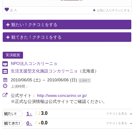
人
0
お気に入りチラシにする
観たい！クチコミをする
観てきた！クチコミをする
実演鑑賞
NPO法人コンカリーニョ
生活支援型文化施設コンカリーニョ
（北海道）
2010/06/05 (土) ～ 2010/06/06 (日)
公演終了
上演時間：
公式サイト：
http://www.concarino.or.jp/
※正式な公演情報は公式サイトでご確認ください。
1
/
3.0
人
0
/
0.0
人