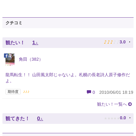
クチコミ
♪
♪
♪
♪
♪
1
3.0
観たい！
人
角田（382）
龍馬転生！！ 山田風太郎じゃないよ。札幌の長老詩人原子修作だ
よ。
♪♪♪
期待度
0
2010/06/01 18:19
観たい！一覧へ
★
★
★
★
★
0
0.0
観てきた！
人