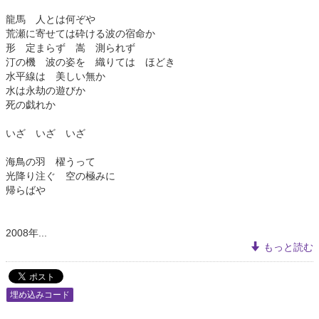
龍馬 人とは何ぞや
荒瀬に寄せては砕ける波の宿命か
形 定まらず 嵩 測られず
汀の機 波の姿を 織りては ほどき
水平線は 美しい無か
水は永劫の遊びか
死の戯れか
いざ いざ いざ
海鳥の羽 櫂うって
光降り注ぐ 空の極みに
帰らばや
2008年...
もっと読む
埋め込みコード