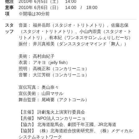
他注
2010年 6月5日（土） 14:00
意事
2010年 6月6日（日） 14:00 / 18:00
項
※開場は30分前
スタ
音楽： 福井岳郎（スタジオ・トリトメトリ）、佐藤志保
ッフ
（スタジオ・トリトメトリ）、小山内崇貴（スタジオ・ト
リトメトリ）、有本紀（ワンネスサロン ふぇりしだーぢ）
振付： 井川真裕美（ダンススタジオマインド「舞人」）
美術： 高村由紀子
衣裳： アキヨ（jelly fish）
照明： 高橋正和（コンカリーニョ）
音響： 大江芳樹（コンカリーニョ）
宣伝写真： 奥山奈々
宣伝美術： 山田マサル
舞台監督： 尾崎要（アクトコール）
【主催】 詩劇鬼火上演実行委員会
【共催】 NPO法人コンカリーニョ
【協力】 北海道龍馬会、劇団千年王國、JR北海道
【協賛】 （株）北海道総合技術研究所、（株）メディカル
システムネットワーク