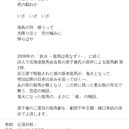
死の戯れか
いざ いざ いざ
海鳥の羽 櫂うって
光降り注ぐ 空の極みに
帰らばや
2008年の 「妖火 －龍馬は死なず I－」 に続く、
詩人で北海道龍馬会会長の原子修氏の原作による龍馬劇 第
2弾。
近江屋で暗殺された後の坂本龍馬が、鬼火となって、
明治以降の日本の歩みを追ってゆく―。
あの世の龍馬が蝶となり、この世に残った妻お龍の耳元で
舞う、悲恋の物語。
鬼火になった龍馬の、まさに 「魂」 の物語。
原子修の二度目の龍馬劇を、劇団千年王國・橋口幸絵の演
出で上演します。
その
公演日程：