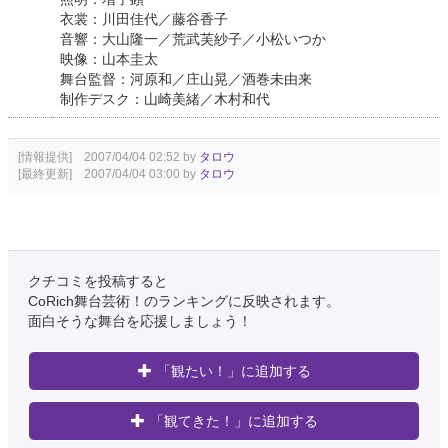
衣裳：川田佳代／藤谷香子
音響：大山隆一／荒武芙紗子／小松いつか
映像：山本圭太
舞台監督：河原和／庄山晃／酒巻未由来
制作デスク：山崎美緒／木村和代
[情報提供] 2007/04/04 02:52 by
タロウ
[最終更新] 2007/04/04 03:00 by
タロウ
クチコミを投稿すると
CoRich舞台芸術！のランキングに反映されます。
面白そうな舞台を応援しましょう！
「観たい！」に追加する
「観てきた！」に追加する