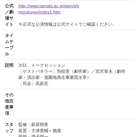
公式
http://www.tamabi.ac.jp/eien/shi
／劇
mizukunio/index1.htm
場サ
イト
※正式な公演情報は公式サイトでご確認ください。
タイ
ムテ
ーブ
ル
説明
3/31 トークセッション
〔ゲストパネラー〕別役実（劇作家）／宮沢章夫（劇作
家・演出家・遊園地再生事業団主宰）
〔司会〕高萩宏
その
他注
意事
項
スタ
監修：萩原朔美
ッフ
装置：大津英輔＋鴉屋
照明：増子顕一