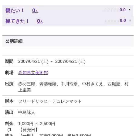
♪
♪
♪
♪
♪
0
0.0
観たい！
人
★
★
★
★
★
0
0.0
観てきた！
人
公演詳細
期間
2007/04/21 (土) ～ 2007/04/21 (土)
劇場
高知県立美術館
出演
赤羽三郎、齊藤頼陽、中川玲奈、中村きくえ、西堀慶、村
上里美
脚本
フリードリッヒ・デュレンマット
演出
中島諒人
料金
1,000円 ～ 2,500円
（1
【発売日】
枚あ
【一般】 前売2,000円 当日2,500円