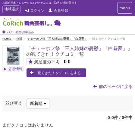
お薦め演劇・ミュージカルのクチコミは、CoRich舞台芸術！
T
menu
T
地域選択
ログイン
会員登録
o
o
g
g
g
g
l
l
バナー広告お申込み
e
e
HOME
公演
チェーホフ祭「三人姉妹の憂鬱」「白昼夢」
観てきた！クチコミ一覧
n
n
a
「
チェーホフ祭「三人姉妹の憂鬱」「白昼夢」
」
a
v
の観てきた！クチコミ一覧
i
v
g
★
0.0
i
満足度の平均
a
g
公演情報
t
観てきた！クチコミをする
a
i
t
o
n
i
前のページに戻る
o
n
並び替え
新着順
0-0件 / 0件中
まだクチコミはありません