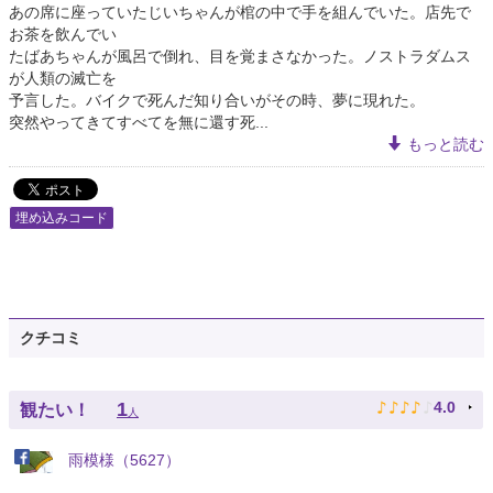
あの席に座っていたじいちゃんが棺の中で手を組んでいた。店先で
お茶を飲んでい
たばあちゃんが風呂で倒れ、目を覚まさなかった。ノストラダムス
が人類の滅亡を
予言した。バイクで死んだ知り合いがその時、夢に現れた。
突然やってきてすべてを無に還す死...
もっと読む
埋め込みコード
クチコミ
♪
♪
♪
♪
♪
1
4.0
観たい！
人
雨模様（5627）