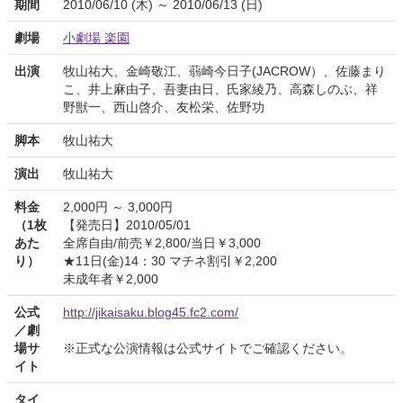
期間
2010/06/10 (木) ～ 2010/06/13 (日)
劇場
小劇場 楽園
出演
牧山祐大、金崎敬江、蒻崎今日子(JACROW）、佐藤まり
こ、井上麻由子、吾妻由日、氏家綾乃、高森しのぶ、祥
野獣一、西山啓介、友松栄、佐野功
脚本
牧山祐大
演出
牧山祐大
料金
2,000円 ～ 3,000円
（1枚
【発売日】2010/05/01
あた
全席自由/前売￥2,800/当日￥3,000
り）
★11日(金)14：30 マチネ割引￥2,200
未成年者￥2,000
公式
http://jikaisaku.blog45.fc2.com/
／劇
場サ
※正式な公演情報は公式サイトでご確認ください。
イト
タイ