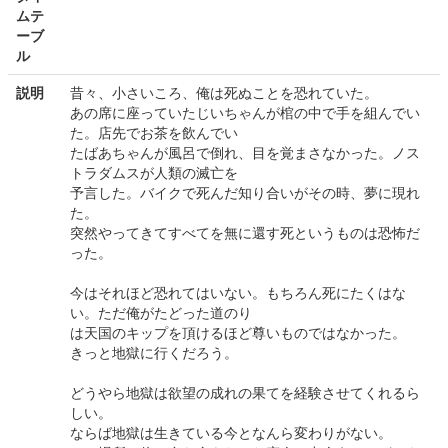
ムテ
ーブ
ル
説明
昔々、小さいころ、俺は死ぬことを恐れていた。
あの席に座っていたじいちゃんが棺の中で手を組んでい
た。店先でお茶を飲んでい
たばあちゃんが風呂で倒れ、目を覚まさなかった。ノス
トラダムスが人類の滅亡を
予言した。バイクで死んだ知り合いがその時、夢に現れ
た。
突然やってきてすべてを無に還す死というものは恐怖だ
った。
今はそれほど恐れてはいない。もちろん死にたくはな
い。ただ俺がたどった道のり
は天国のキップを頂けるほど尊いものではなかった。
きっと地獄に行くだろう。
どうやら地獄は欲望の成れの果てを経験させてくれるら
しい。
ならば地獄は生きている今となんら変わりがない。