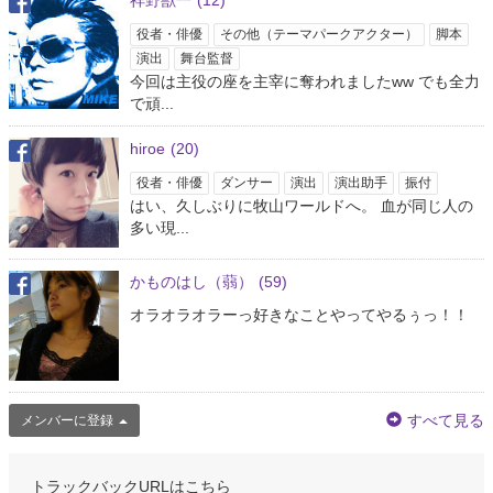
祥野獣一
(12)
役者・俳優
その他（テーマパークアクター）
脚本
演出
舞台監督
今回は主役の座を主宰に奪われましたww でも全力
で頑...
hiroe
(20)
役者・俳優
ダンサー
演出
演出助手
振付
はい、久しぶりに牧山ワールドへ。 血が同じ人の
多い現...
かものはし（蒻）
(59)
オラオラオラーっ好きなことやってやるぅっ！！
すべて見る
メンバーに登録
トラックバックURLはこちら