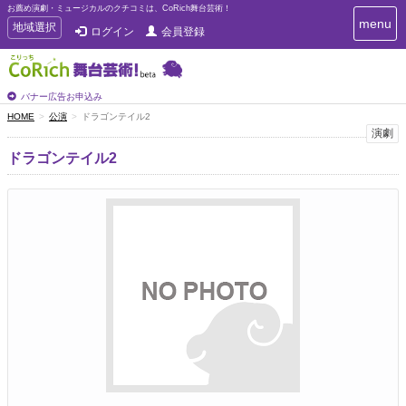
お薦め演劇・ミュージカルのクチコミは、CoRich舞台芸術！
T
menu
T
地域選択
ログイン
会員登録
o
o
g
g
g
g
l
l
バナー広告お申込み
e
e
HOME
公演
ドラゴンテイル2
n
n
演劇
a
a
v
ドラゴンテイル2
i
v
g
i
a
g
t
a
i
t
o
n
i
o
n