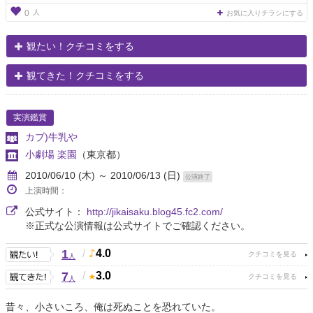
人
0
お気に入りチラシにする
観たい！クチコミをする
観てきた！クチコミをする
実演鑑賞
カブ)牛乳や
小劇場 楽園
（東京都）
2010/06/10 (木) ～ 2010/06/13 (日)
公演終了
上演時間：
公式サイト：
http://jikaisaku.blog45.fc2.com/
※正式な公演情報は公式サイトでご確認ください。
1
/
4.0
人
7
/
3.0
人
昔々、小さいころ、俺は死ぬことを恐れていた。