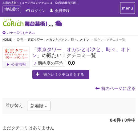
お薦め演劇・ミュージカルのクチコミは、CoRich舞台芸術！
T
menu
T
地域選択
ログイン
会員登録
o
o
g
g
g
g
l
l
バナー広告お申込み
e
e
HOME
公演
東京タワー オカンとボクと、時々、オトン
観たい！クチコミ一覧
n
n
a
「
東京タワー オカンとボクと、時々、オト
a
v
ン
」の観たい！クチコミ一覧
i
v
g
♪
0.0
i
期待度の平均
公演情報
a
g
t
観たい！クチコミをする
a
i
t
o
n
i
前のページに戻る
o
n
並び替え
新着順
0-0件 / 0件中
まだクチコミはありません