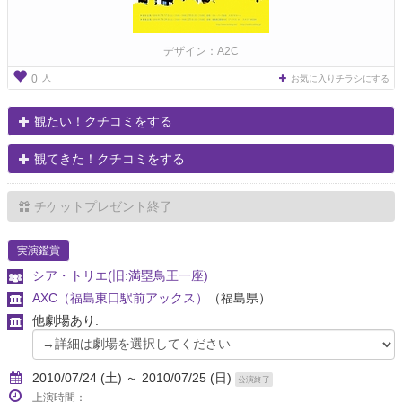
デザイン：A2C
人
0
お気に入りチラシにする
観たい！クチコミをする
観てきた！クチコミをする
チケットプレゼント終了
実演鑑賞
シア・トリエ(旧:満塁鳥王一座)
AXC（福島東口駅前アックス）
（福島県）
他劇場あり:
2010/07/24 (土) ～ 2010/07/25 (日)
公演終了
上演時間：