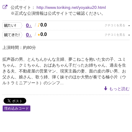
公式サイト：
http://www.toriking.net/yoyaku20.html
※正式な公演情報は公式サイトでご確認ください。
0
/
0.0
人
0
/
0.0
人
上演時間：約80分
拡声器の男、とんちんかんな主婦、夢こねこを抱いた女の子、ユミ
ちゃん、クミちゃん、おばあちゃん子だったお姉ちゃん、過去を生
きる夫、不動産屋の営業マン、現実主義の妻、面の皮の厚い男、お
父さん、娘さん、歌う姉、弾く妹そのほか大勢が奏でる極小片（ウ
ルトラミニアソート）のシンフ...
もっと読む
埋め込みコード