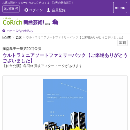
お薦め演劇・ミュージカルのクチコミは、CoRich舞台芸術！
T
menu
T
地域選択
ログイン
会員登録
o
o
g
g
g
g
l
l
バナー広告お申込み
e
e
HOME
公演
ウルトラミニアソートファミリーパック【ご来場ありがとうございました】
n
n
演劇
a
a
v
満塁鳥王一座第20回公演
i
v
ウルトラミニアソートファミリーパック【ご来場ありがとう
g
i
ございました】
a
g
【仙台公演】各回終演後アフタートークがあります
t
a
i
t
o
n
i
o
n