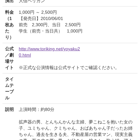
演出
大信ペリカン
料金
1,000円 ～ 2,500円
（1
【発売日】2010/06/01
枚あ
前売 2,300円、当日 2,500円
た
学生（前売・当日共） 1,000円
り）
公式
http://www.toriking.net/yoyaku2
／劇
0.html
場サ
イト
※正式な公演情報は公式サイトでご確認ください。
タイ
ムテ
ーブ
ル
説明
上演時間：約80分
拡声器の男、とんちんかんな主婦、夢こねこを抱いた女の
子、ユミちゃん、クミちゃん、おばあちゃん子だったお姉
ちゃん、過去を生きる夫、不動産屋の営業マン、現実主義