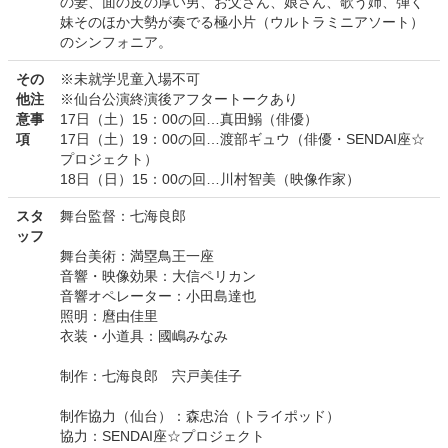
の妻、面の皮の厚い男、お父さん、娘さん、歌う姉、弾く
妹そのほか大勢が奏でる極小片（ウルトラミニアソート）
のシンフォニア。
その
※未就学児童入場不可
他注
※仙台公演終演後アフタートークあり
意事
17日（土）15：00の回…真田鰯（俳優）
項
17日（土）19：00の回…渡部ギュウ（俳優・SENDAI座☆
プロジェクト）
18日（日）15：00の回…川村智美（映像作家）
スタ
舞台監督：七海良郎
ッフ
舞台美術：満塁鳥王一座
音響・映像効果：大信ペリカン
音響オペレーター：小田島達也
照明：麿由佳里
衣装・小道具：國嶋みなみ
制作：七海良郎 宍戸美佳子
制作協力（仙台）：森忠治（トライポッド）
協力：SENDAI座☆プロジェクト