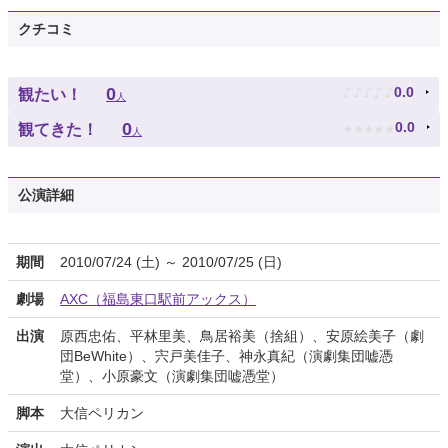
クチコミ
♪
♪
♪
♪
♪
0
0.0
観たい！
人
★
★
★
★
★
0
0.0
観てきた！
人
公演詳細
期間
2010/07/24 (土) ～ 2010/07/25 (日)
劇場
AXC（福島東口駅前アックス）
出演
原西忠佑、平林里美、鳥居裕美（捨組）、安原絵美子（劇
団BeWhite）、宍戸美佳子、神永真紀（演劇集団嘘憑
堂）、小原豪文（演劇集団嘘憑堂）
脚本
大信ペリカン