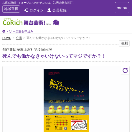
お薦め演劇・ミュージカルのクチコミは、CoRich舞台芸術！
T
menu
T
地域選択
ログイン
会員登録
o
o
g
g
g
g
l
l
バナー広告お申込み
e
e
HOME
公演
死んでも働かなきゃいけないってマジですか？！
n
n
演劇
a
a
v
創作集団極東上演社第５回公演
i
v
死んでも働かなきゃいけないってマジですか？！
g
i
a
g
t
a
i
t
o
n
i
o
n