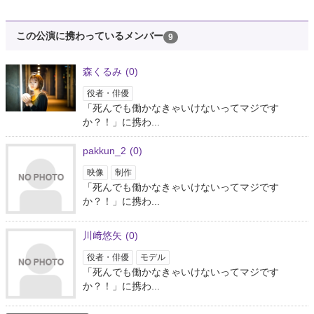
【ご報告】 出演予定でした「死んでも働かなきゃいけないってマジです
か？！」公演中止のご報告となります。 年末でお忙しい中ご予定くださって
いた皆さま申し訳ございません。 今後とも、より一層精進する所存ですので
この公演に携わっているメンバー
9
何卒ご寛恕ください。 詳…
https://t.co/iG963L301y
3年以上前
森くるみ
(0)
役者・俳優
創作集団 極東上演社
@CC_KTJ
「死んでも働かなきゃいけないってマジです
か？！」に携わ...
お世話になっております。 創作集団極東上演社の赤沼と申します。 この
度、12月28日〜31日に予定しておりました 第５回公演を中止させていただ
くこととなりました。 楽しみにしてくださっていた皆様、 誠に申し訳ござ
pakkun_2
(0)
いません。 ↓続き
映像
制作
3年以上前
「死んでも働かなきゃいけないってマジです
か？！」に携わ...
創作集団 極東上演社
@CC_KTJ
川﨑悠矢
(0)
あーーーーー😳😳😳 小屋入りまであとい、い、1週間！！ 観にきてください
っ！！！ いい年越しになるでしょう！ 12/28(木)〜31(土) @参宮橋トランス
役者・俳優
モデル
ミッション 「死んでも働かなきゃいけないってマジですか？！」 前売：3…
「死んでも働かなきゃいけないってマジです
https://t.co/vXJhQcomME
か？！」に携わ...
3年以上前