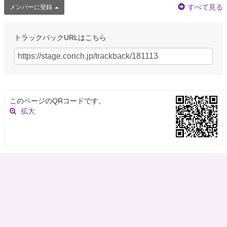
すべて見る
メンバーに登録
創作集団 極東上演社
@CC_KTJ
急遽出演いただけることになった髙木さん（@Takagi_Haruma ） みんなで
トラックバックURLはこちら
崇め奉った後、気合いをあらたにしました。 12/28(木)〜31(土) @参宮橋ト
ランスミッション 「死んでも働かなきゃいけないってマジですか？！…
https://t.co/UwNVl7xuij
3年以上前
このページのQRコードです。
創作集団 極東上演社
拡大
@CC_KTJ
【お知らせ】 12月28日より予定の 創作集団極東上演社第5回公演 「死んで
も働かなきゃいけないってマジですか？！』のキャストを変更します。 川﨑
悠矢さんが本人都合により降板し、 代わりに髙木悠慎さんに入っていただき
ます。…
https://t.co/CV77vrwtgM
3年以上前
創作集団 極東上演社
@CC_KTJ
なんかいい匂いするなーと思ったら咲いてた。 びっくり😳 本番ももうす
ぐ。 びっくり😳 12/28(木)〜31(土) @参宮橋トランスミッション 「死んでも