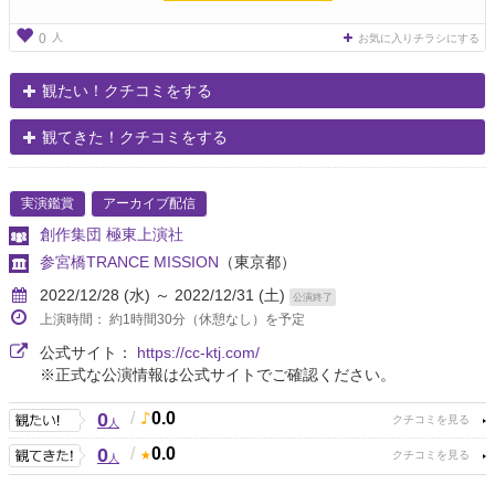
人
0
お気に入りチラシにする
観たい！クチコミをする
観てきた！クチコミをする
実演鑑賞
アーカイブ配信
創作集団 極東上演社
参宮橋TRANCE MISSION
（東京都）
2022/12/28 (水) ～ 2022/12/31 (土)
公演終了
上演時間： 約1時間30分（休憩なし）を予定
公式サイト：
https://cc-ktj.com/
※正式な公演情報は公式サイトでご確認ください。
0
/
0.0
人
0
/
0.0
人