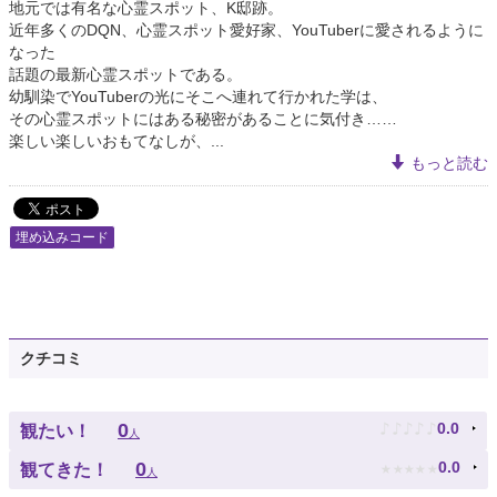
地元では有名な心霊スポット、K邸跡。
近年多くのDQN、心霊スポット愛好家、YouTuberに愛されるように
なった
話題の最新心霊スポットである。
幼馴染でYouTuberの光にそこへ連れて行かれた学は、
その心霊スポットにはある秘密があることに気付き……
楽しい楽しいおもてなしが、...
もっと読む
埋め込みコード
クチコミ
♪
♪
♪
♪
♪
0
0.0
観たい！
人
★
★
★
★
★
0
0.0
観てきた！
人