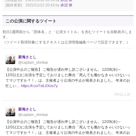
[情報提供] 2022/10/30 10:56 by
赤沼 律
[最終更新] 2022/11/12 20:43 by
赤沼 律
この公演に関するツイート
初日1週間前から「団体名」と「公演タイトル」を含むツイートを自動表示しま
す。
（ツイート取得対象にするテキストは公演情報編集ページで設定できます。）
新海さとし
@captain_shinkai
【公演中止のご報告】 ご報告が遅れ申し訳ございません。 12/28(水)～
12/31(土)に出演を予定しておりました舞台「死んでも働かなきゃいけないっ
てマジですか？！」は、主催者より公演の中止が発表されました。 年末のお
忙しい…
https://t.co/7slL0Xos7y
3年以上前
新海さとし
@captain_shinkai
【公演中止のご報告】 ご報告が遅れ申し訳ございません。 12/28(水)～
12/31(土)に出演を予定しておりました舞台「死んでも働かなきゃいけないっ
てマジですか？！」は、主催者より公演の中止が発表されました。 年末のお