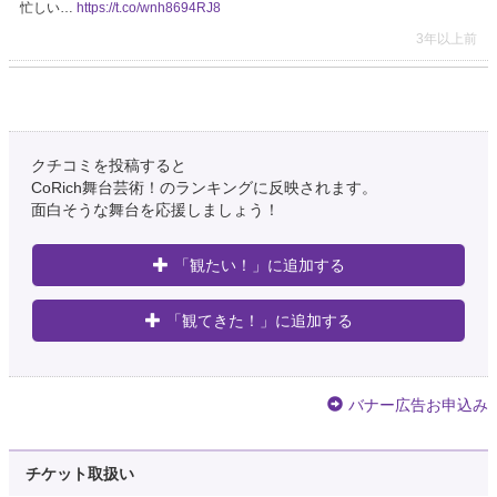
忙しい…
https://t.co/wnh8694RJ8
3年以上前
髙木悠慎
@Takagi_Haruma
【お知らせ】 12/28〜12/31に公演を予定していた「死んでも働かなきゃい
けないってマジですか？！」は諸事情により中止となりました。 本公演を楽
クチコミを投稿すると
しみにしてくださっていた皆様、大変申し訳ありません。 詳細はこちらをご
CoRich舞台芸術！のランキングに反映されます。
覧くだ…
https://t.co/xpxQAMTi1M
面白そうな舞台を応援しましょう！
3年以上前
「観たい！」に追加する
高橋マシュー🍩12/28〜31舞台出演‼️
@Matthew_tkhs
「観てきた！」に追加する
改め、ご報告いたします。 12月28日から公演予定の｢死んでも働かなきゃい
けないってマジですか?!｣は公演中止となりました。 楽しみにしてくださっ
た方々へ、心からお詫び申し上げます。
https://t.co/l5adLvIj0f
3年以上前
バナー広告お申込み
平澤 悠(ヒラサワ ハル)
チケット取扱い
@haru_hirasawa_