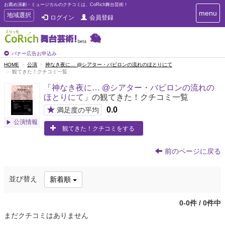
お薦め演劇・ミュージカルのクチコミは、CoRich舞台芸術！
T
menu
T
地域選択
ログイン
会員登録
o
o
g
g
g
g
l
l
バナー広告お申込み
e
e
HOME
公演
神なき夜に… @シアター・バビロンの流れのほとりにて
n
観てきた！クチコミ一覧
n
a
a
v
「
神なき夜に… @シアター・バビロンの流れの
i
v
ほとりにて
」の観てきた！クチコミ一覧
g
i
a
★
0.0
満足度の平均
g
t
公演情報
a
i
観てきた！クチコミをする
t
o
n
i
前のページに戻る
o
n
並び替え
新着順
0-0件 / 0件中
まだクチコミはありません