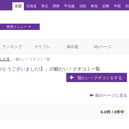
！
全国
北海道
東北
関東
甲信越
北陸
東海
近畿
中国
四
管理メニュー
団体WEBサイト管理
顧客管理
ランキング
チケプレ
掲示板
Myページ
した!】
観たい！クチコミ一覧
りがとうございました!】
」の観たい！クチコミ一覧
観たい！クチコミをする
前のページに戻る
0-0件 / 0件中