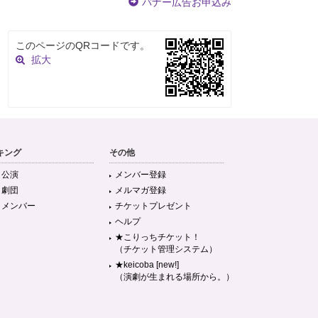
バナー広告お申込み
このページのQRコードです。
拡大
キング
その他
目公演
メンバー登録
目劇団
メルマガ登録
目メンバー
チケットプレゼント
ヘルプ
★こりっちチケット！
（チケット管理システム）
★keicoba [new!]
（演劇が生まれる場所から。）