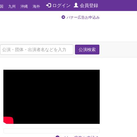
ログイン
会員登録
国
九州
沖縄
海外
バナー広告お申込み
公演検索