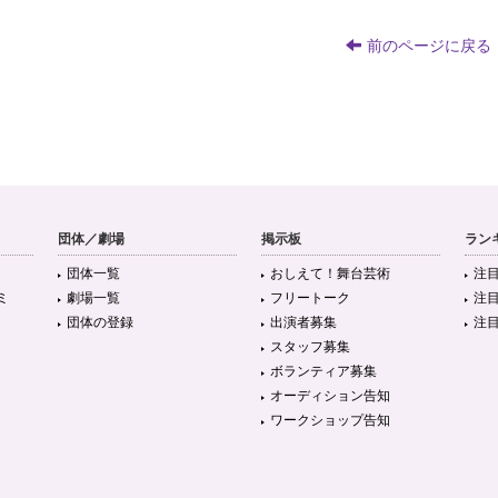
前のページに戻る
団体／劇場
掲示板
ラン
団体一覧
おしえて！舞台芸術
注
ミ
劇場一覧
フリートーク
注
団体の登録
出演者募集
注
スタッフ募集
ボランティア募集
オーディション告知
ワークショップ告知