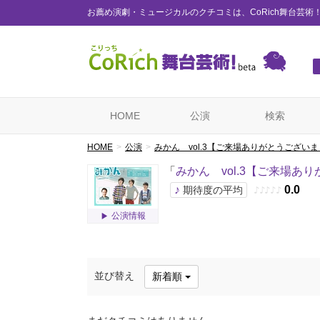
お薦め演劇・ミュージカルのクチコミは、CoRich舞台芸術
HOME
公演
検索
HOME
公演
みかん vol.3【ご来場ありがとうございま
「
みかん vol.3【ご来場あ
♪
0.0
期待度の平均
♪
♪
♪
♪
♪
公演情報
並び替え
新着順