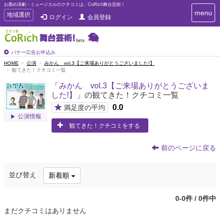
お薦め演劇・ミュージカルのクチコミは、CoRich舞台芸術！
T
menu
T
地域選択
ログイン
会員登録
o
o
g
g
g
g
l
l
バナー広告お申込み
e
e
HOME
公演
みかん vol.3【ご来場ありがとうございました!】
n
観てきた！クチコミ一覧
n
a
a
v
「
みかん vol.3【ご来場ありがとうございま
i
v
した!】
」の観てきた！クチコミ一覧
g
i
a
★
0.0
満足度の平均
g
t
公演情報
a
i
観てきた！クチコミをする
t
o
n
i
前のページに戻る
o
n
並び替え
新着順
0-0件 / 0件中
まだクチコミはありません