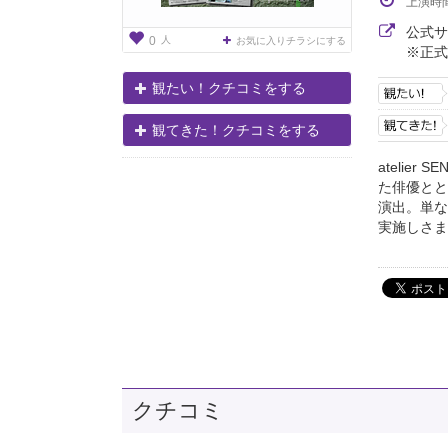
上演時
公式
人
0
お気に入りチラシにする
※正式
観たい！クチコミをする
観てきた！クチコミをする
atelie
た俳優とと
演出。単な
実施しさまざ
クチコミ