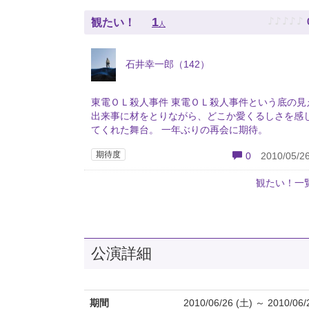
♪
♪
♪
♪
♪
1
観たい！
人
石井幸一郎（142）
東電ＯＬ殺人事件 東電ＯＬ殺人事件という底の見
出来事に材をとりながら、どこか愛くるしさを感
てくれた舞台。 一年ぶりの再会に期待。
期待度
0
2010/05/26
観たい！一
公演詳細
期間
2010/06/26 (土) ～ 2010/06/