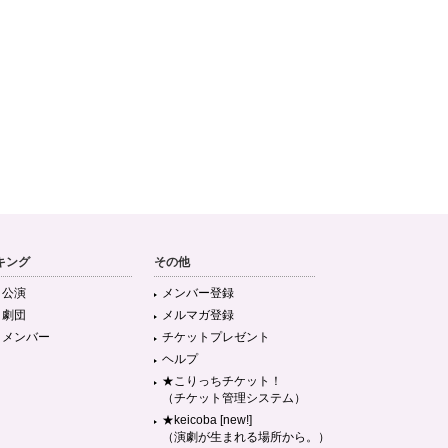
キング
その他
目公演
メンバー登録
目劇団
メルマガ登録
目メンバー
チケットプレゼント
ヘルプ
★こりっちチケット！
（チケット管理システム）
★keicoba [new!]
（演劇が生まれる場所から。）