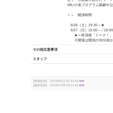
VAL!の各プログラム観劇
＞＞ 開演時間
6/26（土）19:30～★
6/27（日）15:00～ / 18:0
★＝終演後「トーク！」
※開場は開演の30分前
その他注意事項
スタッフ
[情報提供] 2010/04/12 01:44 by
nrm
[最終更新] 2010/07/09 03:12 by
nrm