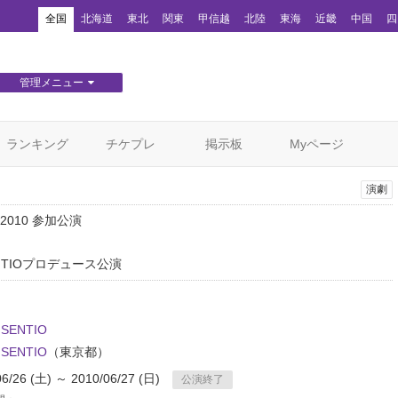
！
全国
北海道
東北
関東
甲信越
北陸
東海
近畿
中国
四
管理メニュー
団体WEBサイト管理
顧客管理
ランキング
チケプレ
掲示板
Myページ
演劇
L!2010 参加公演
 SENTIOプロデュース公演
r SENTIO
r SENTIO
（東京都）
06/26 (土) ～ 2010/06/27 (日)
公演終了