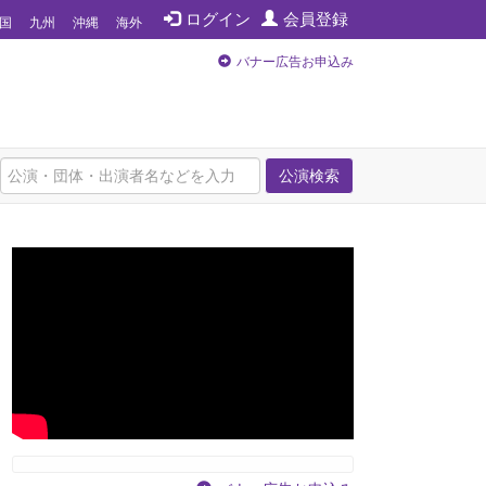
ログイン
会員登録
国
九州
沖縄
海外
バナー広告お申込み
公演検索