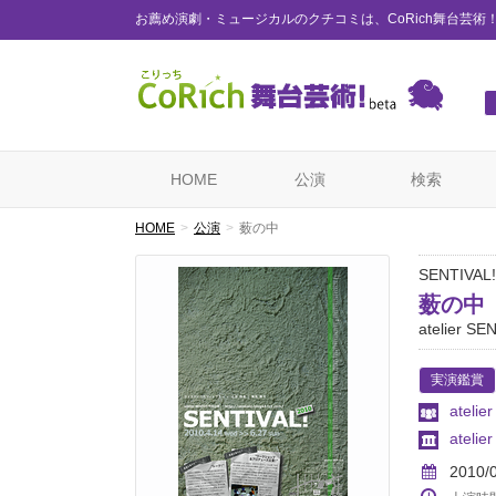
お薦め演劇・ミュージカルのクチコミは、CoRich舞台芸術
HOME
公演
検索
HOME
公演
薮の中
SENTIVA
薮の中
atelier
実演鑑賞
atelie
atelie
2010/