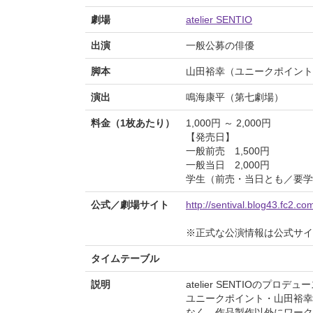
劇場
atelier SENTIO
出演
一般公募の俳優
脚本
山田裕幸（ユニークポイント
演出
鳴海康平（第七劇場）
料金（1枚あたり）
1,000円 ～ 2,000円
【発売日】
一般前売 1,500円
一般当日 2,000円
学生（前売・当日とも／要学生
公式／劇場サイト
http://sentival.blog43.fc2.co
※正式な公演情報は公式サ
タイムテーブル
説明
atelier SENTIOの
ユニークポイント・山田裕幸
なく、作品製作以外にワーク