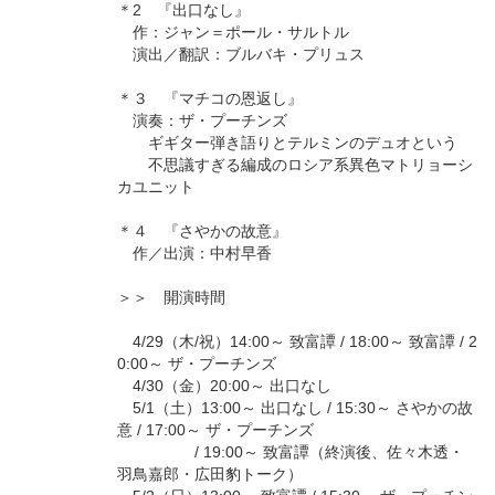
＊2 『出口なし』
作：ジャン＝ポール・サルトル
演出／翻訳：ブルバキ・プリュス
＊３ 『マチコの恩返し』
演奏：ザ・プーチンズ
ギギター弾き語りとテルミンのデュオという
不思議すぎる編成のロシア系異色マトリョーシ
カユニット
＊４ 『さやかの故意』
作／出演：中村早香
＞＞ 開演時間
4/29（木/祝）14:00～ 致富譚 / 18:00～ 致富譚 / 2
0:00～ ザ・プーチンズ
4/30（金）20:00～ 出口なし
5/1（土）13:00～ 出口なし / 15:30～ さやかの故
意 / 17:00～ ザ・プーチンズ
/ 19:00～ 致富譚（終演後、佐々木透・
羽鳥嘉郎・広田豹トーク）