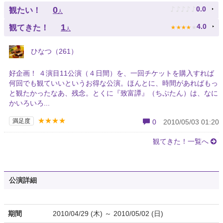
♪
♪
♪
♪
♪
0
0.0
観たい！
人
★
★
★
★
★
1
4.0
観てきた！
人
ひなつ（261）
好企画！ ４演目11公演（４日間）を、一回チケットを購入すれば
何回でも観ていいというお得な公演。ほんとに、時間があればもっ
と観たかったなあ、残念。とくに『致富譚』（ちぷたん）は、なに
かいろいろ...
★★★★
満足度
0
2010/05/03 01:20
観てきた！一覧へ
公演詳細
期間
2010/04/29 (木) ～ 2010/05/02 (日)