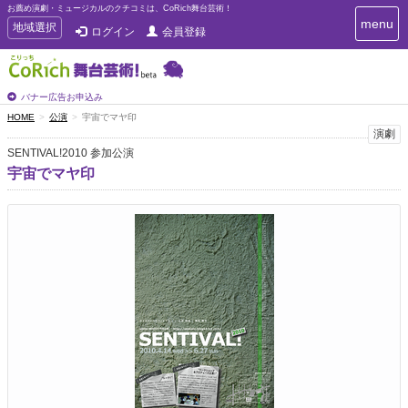
お薦め演劇・ミュージカルのクチコミは、CoRich舞台芸術！
T
menu
T
地域選択
ログイン
会員登録
o
o
g
g
g
g
l
l
バナー広告お申込み
e
e
HOME
公演
宇宙でマヤ印
n
n
演劇
a
a
v
SENTIVAL!2010 参加公演
i
v
宇宙でマヤ印
g
i
a
g
t
a
i
t
o
n
i
o
n