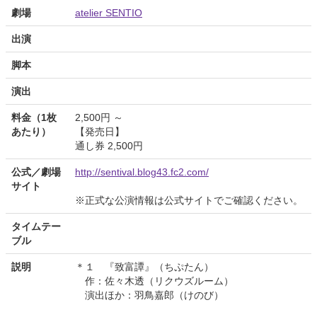
劇場
atelier SENTIO
出演
脚本
演出
料金（1枚
2,500円 ～
あたり）
【発売日】
通し券 2,500円
公式／劇場
http://sentival.blog43.fc2.com/
サイト
※正式な公演情報は公式サイトでご確認ください。
タイムテー
ブル
説明
＊１ 『致富譚』（ちぷたん）
作：佐々木透（リクウズルーム）
演出ほか：羽鳥嘉郎（けのび）