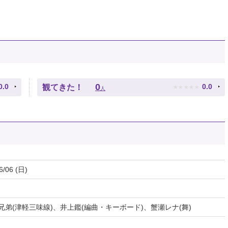
★
★
★
★
★
0
0.0
0.0
観てきた！
人
6/06 (日)
兄弟(津軽三味線)、井上鑑(編曲・キーボード)、蟹瀬レナ(舞)