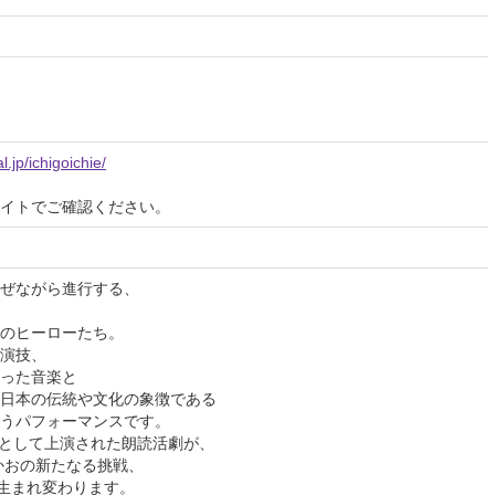
.jp/ichigoichie/
イトでご確認ください。
ぜながら進行する、
のヒーローたち。
演技、
った音楽と
日本の伝統や文化の象徴である
うパフォーマンスです。
饗宴として上演された朗読活劇が、
たかおの新たなる挑戦、
て生まれ変わります。