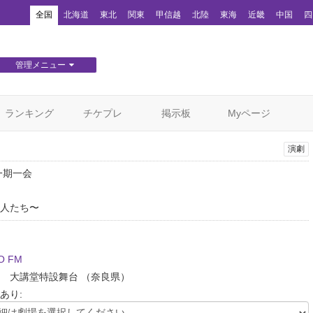
！
全国
北海道
東北
関東
甲信越
北陸
東海
近畿
中国
四
管理メニュー
団体WEBサイト管理
顧客管理
ランキング
チケプレ
掲示板
Myページ
演劇
 一期一会
人たち〜
O FM
寺 大講堂特設舞台
（奈良県）
あり: