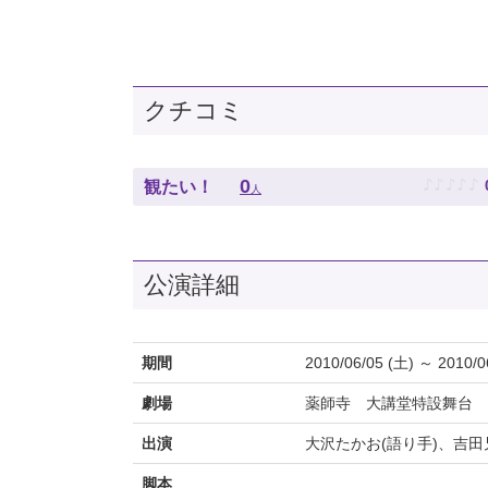
クチコミ
♪
♪
♪
♪
♪
0
観たい！
人
公演詳細
期間
2010/06/05 (土) ～ 2010/0
劇場
薬師寺 大講堂特設舞台
出演
大沢たかお(語り手)、吉田
脚本