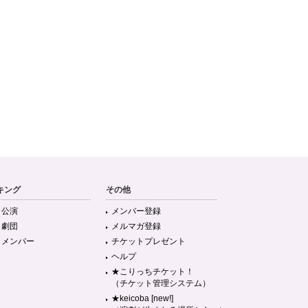
キング
その他
目公演
メンバー登録
目劇団
メルマガ登録
目メンバー
チケットプレゼント
ヘルプ
★こりっちチケット！
（チケット管理システム）
★keicoba [new!]