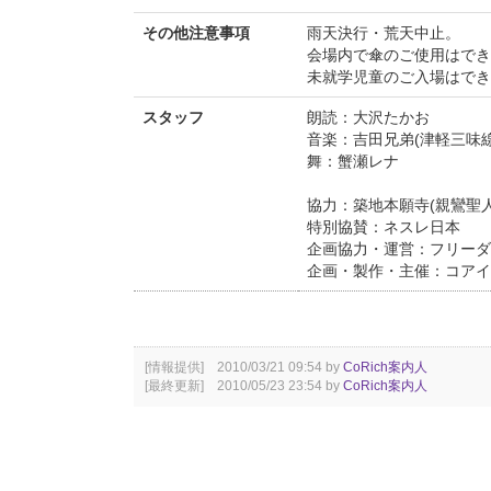
その他注意事項
雨天決行・荒天中止。
会場内で傘のご使用はでき
未就学児童のご入場はでき
スタッフ
朗読：大沢たかお
音楽：吉田兄弟(津軽三味線
舞：蟹瀬レナ
協力：築地本願寺(親鸞聖人
特別協賛：ネスレ日本
企画協力・運営：フリーダ
企画・製作・主催：コアイ
[情報提供] 2010/03/21 09:54 by
CoRich案内人
[最終更新] 2010/05/23 23:54 by
CoRich案内人