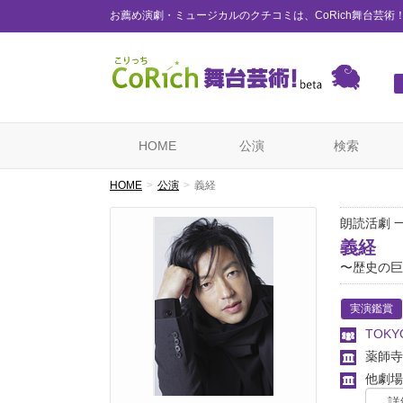
お薦め演劇・ミュージカルのクチコミは、CoRich舞台芸術
HOME
公演
検索
HOME
公演
義経
朗読活劇
義経
〜歴史の巨
実演鑑賞
TOKY
薬師
他劇場