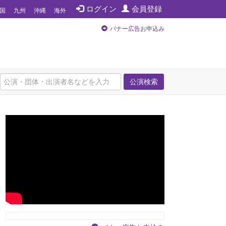
ログイン
会員登録
国
九州
沖縄
海外
バナー広告お申込み
公演検索