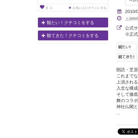
人
0
お気に入りチラシにする
2010/
上演時
観たい！クチコミをする
公式
※正式
観てきた！クチコミをする
朗読・芝居
これまでな
上演される
入念な構成
そして徹底
舞のコラボ
神社仏閣と
...