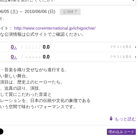
06/05 (土) ～ 2010/06/06 (日)
公演終了
間：
サイト：
http://www.coreinternational.jp/ichigoichie/
な公演情報は公式サイトでご確認ください。
0
♪
♪
♪
♪
♪
/
0.0
人
0
★
★
★
★
★
/
0.0
人
・音楽を織り交ぜながら進行する、
い新しい舞台。
演目は、歴史上のヒーローたち。
、迫真の語り、演技、
して質にこだわった音楽と
レーションを、日本の伝統や文化の象徴である
いう空間で味わうパフォーマンスです。
もっと読む
埋め込みコード