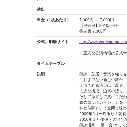
演出
料金（1枚あたり）
7,000円 ～ 7,000円
【発売日】2010/04/10
指定席 7,000円
公式／劇場サイト
http://www.coreinternational
※正式な公演情報は公式サ
タイムテーブル
説明
朗読・芝居・音楽を織り交
これまでない新しい舞台。
上演される演目は、歴史上
入念な構成、迫真の語り、
そして徹底して質にこだわ
舞のコラボレーションを、
神社仏閣という空間で味わ
2009年9月一晩限りの
2010年より俳優・大沢
朗読活劇“一期一会”とし