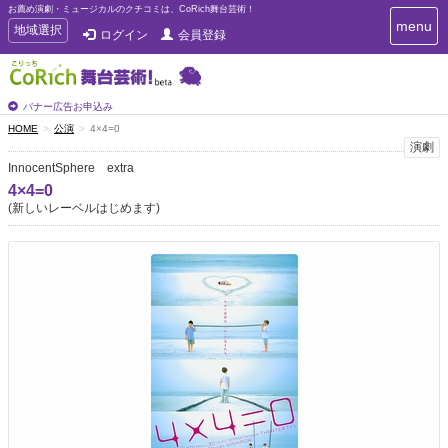
お薦め演劇・ミュージカルのクチコミは、CoRich舞台芸術！
T
menu
T
地域選択
ログイン
会員登録
o
o
g
g
g
g
l
l
バナー広告お申込み
e
e
HOME
公演
4×4=0
n
n
演劇
a
a
v
InnocentSphere extra
i
v
4×4=0
g
i
(新しいレーベルはじめます)
a
g
t
a
i
t
o
n
i
o
n