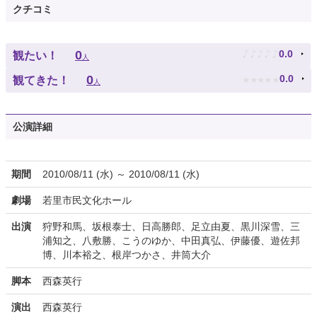
クチコミ
♪
♪
♪
♪
♪
0
0.0
観たい！
人
★
★
★
★
★
0
0.0
観てきた！
人
公演詳細
期間
2010/08/11 (水) ～ 2010/08/11 (水)
劇場
若里市民文化ホール
出演
狩野和馬、坂根泰士、日高勝郎、足立由夏、黒川深雪、三
浦知之、八敷勝、こうのゆか、中田真弘、伊藤優、遊佐邦
博、川本裕之、根岸つかさ、井筒大介
脚本
西森英行
演出
西森英行