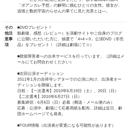
「ポアンカレ予想」の解明に挑むひとりの女性。彼女が、
追憶と数的宇宙のらせんの果てに見た光景とは―。
その
■DVDプレゼント！
他注
観劇後、感想（レビュー）を演劇サイトやご自身のブログ
意事
に公開いただいた方に、抽選で「4×4＝0」公演DVD（非売
項
品）をプレゼント！（詳細は劇場にて☆）
■聴覚障害者への台本サービスを行っています。（詳細はメ
ールにてお問合わせください）
■次回公演オーディション
2011年1月の吉祥寺シアターでの公演に向け、出演者オー
ディションを開催します。
日程：【一次選考】2010年6月19日（土）、20日（日）
【二次選考】2010年6月27日（日）
募集締切：6月6日（日）必着（郵送・メール便のみ）
応募：公演中、劇場にて応募用紙を配布。詳細は近日、劇
団ホームページでも発表。
■TOUR情報（出演者が変更になる可能性があります）