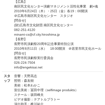
【広島】
南区民文化センター演劇マネジメント活性化事業 劇×魂
2010年6月24日（木）・25日（金）各19：00開演
＠広島市南区民文化センター スタジオ
[問合せ]
(財)広島市文化財団 南区民文化センター
082-251-4120
minami-cs@cf.city.hiroshima.jp
【長野】
長野市民演劇祭20周年記念事業特別公演
2010年8月11日（水） 18:00開演 ＠若里市民文化ホール
[問合せ]
長野市民演劇祭実行委員会
026-224-7504
info@engekisai.net
スタ
音響：天野高志
ッフ
照明：森友樹
美術：松本わかこ
宣伝美術：冨田中理（selfimage produkts）
スチール：坂田峰夫
ビデオ撮影：テアトルプラトー
演出助手：椎川祐介