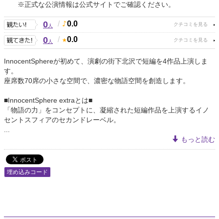
※正式な公演情報は公式サイトでご確認ください。
0
/
0.0
人
0
/
0.0
人
InnocentSphereが初めて、演劇の街下北沢で短編を4作品上演しま
す。
座席数70席の小さな空間で、濃密な物語空間を創造します。
■InnocentSphere extraとは■
「物語の力」をコンセプトに、凝縮された短編作品を上演するイノ
セントスフィアのセカンドレーベル。
...
もっと読む
埋め込みコード