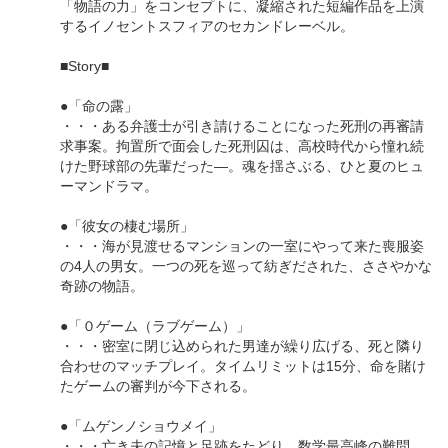
「物語の力」をコンセプトに、凝縮された短編作品を上演
するイノセントスフィアのセカンドレーベル。
■Story■
●「命の露」
・・・ある弁護士が引き請けることになった死刑の再審請
求事案。拘置所で面会した死刑囚は、高校時代から憧れ続
けた野球部の先輩だった―。魂を揺さぶる、ひと夏のヒュ
ーマンドラマ。
●「彼女の棲む場所」
・・・海が見渡せるマンションの一室にやって来た喪服姿
の4人の男女。一つの死を巡って紡ぎだされた、ささやかな
奇跡の物語。
●「０ゲーム（ラブゲーム）」
・・・密室に閉じ込められた男達が繰り広げる、死と隣り
合わせのマッチプレイ。タイムリミットは15分、命を賭け
たゲームの審判が今下される。
●「ムゲンノショウメイ」
・・・亡き夫の記憶と足跡をたどり、数学最高峰の難問