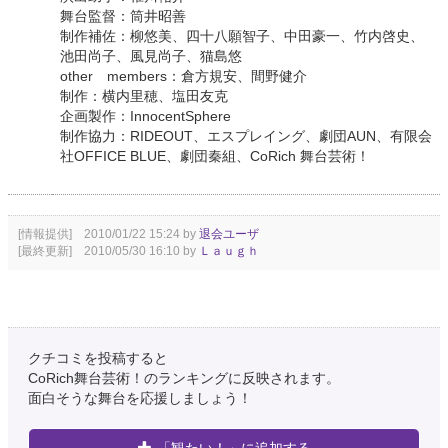
舞台監督：筒井昭善
制作補佐：柳悠美、四十八願智子、中田豪一、竹内啓史、
池田尚子、風見尚子、猫島悠
other members：倉方規安、間野健介
制作：横内里穂、塩田友克
企画製作：InnocentSphere
制作協力：RIDEOUT、エスプレイング、劇団AUN、有限会
社OFFICE BLUE、劇団秦組、CoRich 舞台芸術！
[情報提供] 2010/01/22 15:24 by
退会ユーザ
[最終更新] 2010/05/30 16:10 by
Ｌａｕｇｈ
クチコミを投稿すると
CoRich舞台芸術！のランキングに反映されます。
面白そうな舞台を応援しましょう！