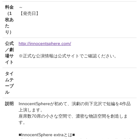
料金
～
（1
【発売日】
枚あ
た
り）
公式
http://innocentsphere.com/
／劇
場サ
※正式な公演情報は公式サイトでご確認ください。
イト
タイ
ムテ
ーブ
ル
説明
InnocentSphereが初めて、演劇の街下北沢で短編を4作品
上演します。
座席数70席の小さな空間で、濃密な物語空間を創造しま
す。
■InnocentSphere extraとは■