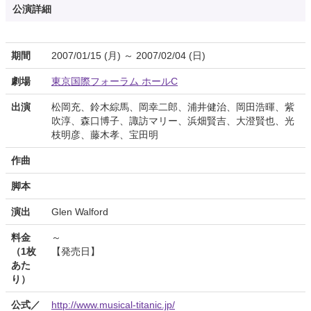
公演詳細
期間
2007/01/15 (月) ～ 2007/02/04 (日)
劇場
東京国際フォーラム ホールC
出演
松岡充、鈴木綜馬、岡幸二郎、浦井健治、岡田浩暉、紫
吹淳、森口博子、諏訪マリー、浜畑賢吉、大澄賢也、光
枝明彦、藤木孝、宝田明
作曲
脚本
演出
Glen Walford
料金
～
（1枚
【発売日】
あた
り）
公式／
http://www.musical-titanic.jp/