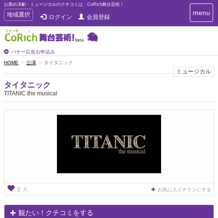
お薦め演劇・ミュージカルのクチコミは、CoRich舞台芸術！
T
menu
T
地域選択
ログイン
会員登録
o
o
g
g
g
g
l
l
バナー広告お申込み
e
e
HOME
公演
タイタニック
n
n
ミュージカル
a
a
v
タイタニック
i
v
TITANIC the musical
g
i
a
g
t
a
i
t
o
n
i
o
n
人
0
お気に入りチラシにする
観たい！クチコミをする