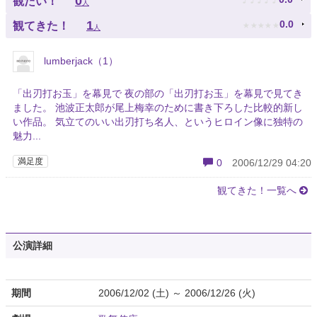
0
観たい！
人
★
★
★
★
★
1
0.0
観てきた！
人
lumberjack（1）
「出刃打お玉」を幕見で 夜の部の「出刃打お玉」を幕見で見てき
ました。 池波正太郎が尾上梅幸のために書き下ろした比較的新し
い作品。 気立てのいい出刃打ち名人、というヒロイン像に独特の
魅力...
満足度
0
2006/12/29 04:20
観てきた！一覧へ
公演詳細
期間
2006/12/02 (土) ～ 2006/12/26 (火)