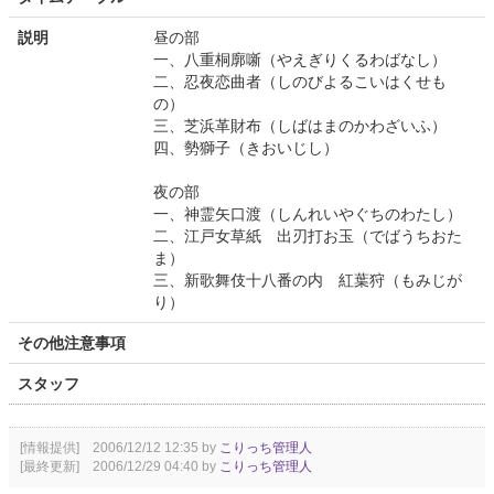
説明
昼の部
一、八重桐廓噺（やえぎりくるわばなし）
二、忍夜恋曲者（しのびよるこいはくせも
の）
三、芝浜革財布（しばはまのかわざいふ）
四、勢獅子（きおいじし）
夜の部
一、神霊矢口渡（しんれいやぐちのわたし）
二、江戸女草紙 出刃打お玉（でばうちおた
ま）
三、新歌舞伎十八番の内 紅葉狩（もみじが
り）
その他注意事項
スタッフ
[情報提供] 2006/12/12 12:35 by
こりっち管理人
[最終更新] 2006/12/29 04:40 by
こりっち管理人