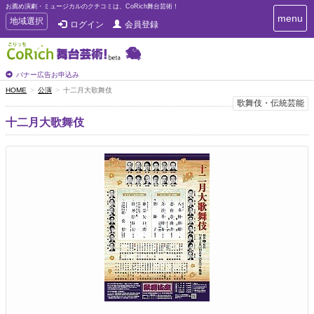
お薦め演劇・ミュージカルのクチコミは、CoRich舞台芸術！
T
menu
T
地域選択
ログイン
会員登録
o
o
g
g
g
g
l
l
バナー広告お申込み
e
e
HOME
公演
十二月大歌舞伎
n
n
歌舞伎・伝統芸能
a
a
v
十二月大歌舞伎
i
v
g
i
a
g
t
a
i
t
o
n
i
o
n