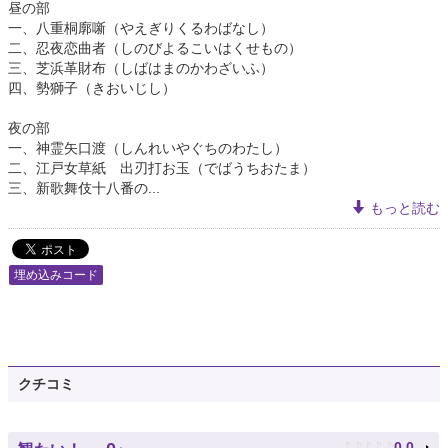
昼の部
一、八重桐廓噺（やえぎりくるわばなし）
二、忍夜恋曲者（しのびよるこいはくせもの）
三、芝浜革財布（しばはまのかわざいふ）
四、勢獅子（きおいじし）
夜の部
一、神霊矢口渡（しんれいやぐちのわたし）
二、江戸女草紙 出刃打お玉（でばうちおたま）
三、新歌舞伎十八番の...
もっと読む
埋め込みコード
クチコミ
♪
♪
♪
♪
♪
0.0