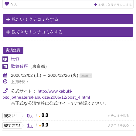
人
0
お気に入りチラシにする
観たい！クチコミをする
観てきた！クチコミをする
実演鑑賞
松竹
歌舞伎座
（東京都）
2006/12/02 (土) ～ 2006/12/26 (火)
公演終了
上演時間：
公式サイト：
http://www.kabuki-
bito.jp/theaters/kabukiza/2006/12/post_4.html
※正式な公演情報は公式サイトでご確認ください。
0
/
0.0
人
1
/
0.0
人