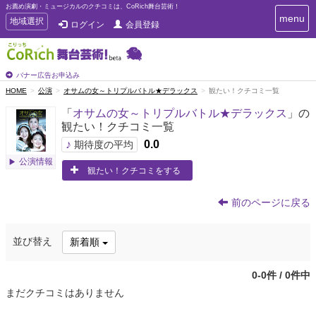
お薦め演劇・ミュージカルのクチコミは、CoRich舞台芸術！
T
menu
T
地域選択
ログイン
会員登録
o
o
g
g
g
g
l
l
バナー広告お申込み
e
e
HOME
公演
オサムの女～トリプルバトル★デラックス
観たい！クチコミ一覧
n
n
a
「
オサムの女～トリプルバトル★デラックス
」の
a
v
観たい！クチコミ一覧
i
v
g
♪
0.0
i
期待度の平均
a
g
公演情報
t
観たい！クチコミをする
a
i
t
o
n
i
前のページに戻る
o
n
並び替え
新着順
0-0件 / 0件中
まだクチコミはありません