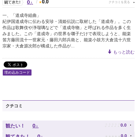
0
/
0.0
人
一、「道成寺組曲」
紀伊国道成寺に伝わる安珍・清姫伝説に取材した「道成寺」。この
作品は歌舞伎や浄瑠璃などで「道成寺物」と呼ばれる作品を多く生
みました。この「道成寺」の世界を囃子だけで表現しようと、能楽
笛方藤田流十一世家元・藤田六郎兵衛と、能楽小鼓方大倉流十六世
宗家・大倉源次郎が構成した作品が...
もっと読む
埋め込みコード
クチコミ
♪
♪
♪
♪
♪
0
0.0
観たい！
人
★
★
★
★
★
0
0.0
観てきた！