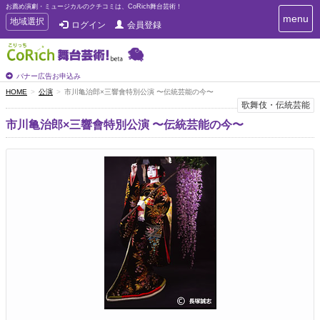
お薦め演劇・ミュージカルのクチコミは、CoRich舞台芸術！
T
menu
T
地域選択
ログイン
会員登録
o
o
g
g
g
g
l
l
バナー広告お申込み
e
e
HOME
公演
市川亀治郎×三響會特別公演 〜伝統芸能の今〜
n
n
歌舞伎・伝統芸能
a
a
v
市川亀治郎×三響會特別公演 〜伝統芸能の今〜
i
v
g
i
a
g
t
a
i
t
o
n
i
o
n