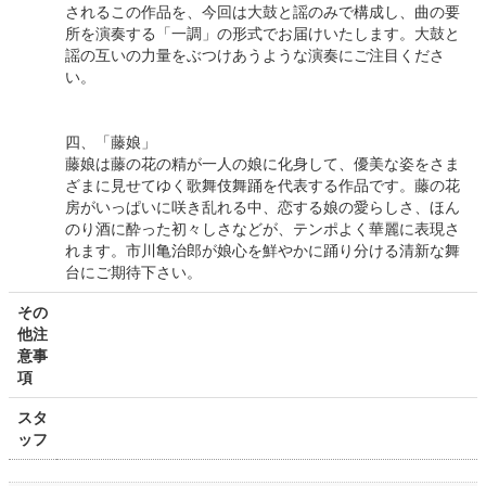
されるこの作品を、今回は大鼓と謡のみで構成し、曲の要
所を演奏する「一調」の形式でお届けいたします。大鼓と
謡の互いの力量をぶつけあうような演奏にご注目くださ
い。
四、「藤娘」
藤娘は藤の花の精が一人の娘に化身して、優美な姿をさま
ざまに見せてゆく歌舞伎舞踊を代表する作品です。藤の花
房がいっぱいに咲き乱れる中、恋する娘の愛らしさ、ほん
のり酒に酔った初々しさなどが、テンポよく華麗に表現さ
れます。市川亀治郎が娘心を鮮やかに踊り分ける清新な舞
台にご期待下さい。
その
他注
意事
項
スタ
ッフ