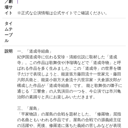
／劇
l
場サ
イト
※正式な公演情報は公式サイトでご確認ください。
タイ
ムテ
ーブ
ル
説明
一、「道成寺組曲」
紀伊国道成寺に伝わる安珍・清姫伝説に取材した「道成
寺」。この作品は歌舞伎や浄瑠璃などで「道成寺物」と呼
ばれる作品を多く生みました。この「道成寺」の世界を囃
子だけで表現しようと、能楽笛方藤田流十一世家元・藤田
六郎兵衛と、能楽小鼓方大倉流十六世宗家・大倉源次郎が
構成した作品が「道成寺組曲」です。 能と歌舞伎の囃子に
通じる「三響會」の人気演目の一つを、今公演では市川亀
治郎の素踊りと共にお楽しみいただきます。
三、「屋島」
「平家物語」の屋島の合戦を題材とした、「修羅物」屈指
の名曲ともいわれる作品です。屋島の合戦での源義経主従
の活躍や、死後、修羅道に落ちた義経の苦しみなどが表現