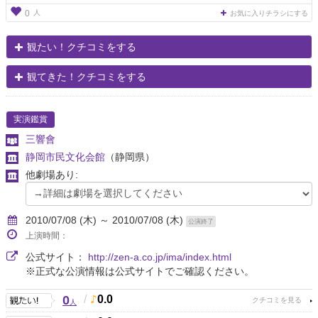
人
0
お気に入りチラシにする
観たい！クチコミをする
観てきた！クチコミをする
実演鑑賞
三響會
静岡市民文化会館
（静岡県）
他劇場あり:
2010/07/08 (木) ～ 2010/07/08 (木)
公演終了
上演時間：
公式サイト：
http://zen-a.co.jp/ima/index.html
※正式な公演情報は公式サイトでご確認ください。
0
/
0.0
人