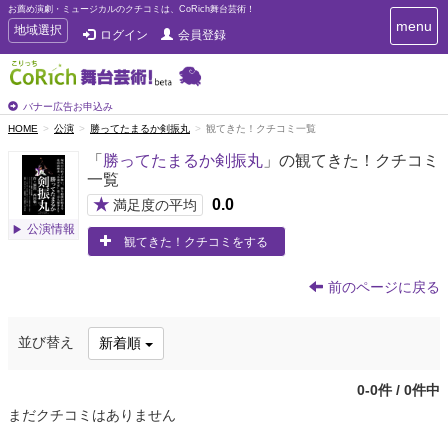
お薦め演劇・ミュージカルのクチコミは、CoRich舞台芸術！
T
menu
T
地域選択
ログイン
会員登録
o
o
g
g
g
g
l
l
バナー広告お申込み
e
e
HOME
公演
勝ってたまるか剣振丸
観てきた！クチコミ一覧
n
n
a
「
勝ってたまるか剣振丸
」の観てきた！クチコミ
a
v
一覧
i
v
g
★
0.0
i
満足度の平均
a
g
公演情報
t
観てきた！クチコミをする
a
i
t
o
n
i
前のページに戻る
o
n
並び替え
新着順
0-0件 / 0件中
まだクチコミはありません