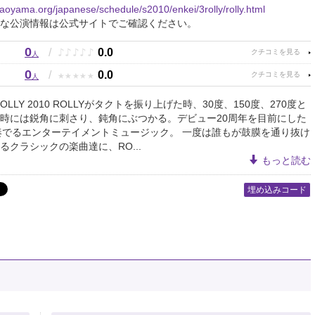
.aoyama.org/japanese/schedule/s2010/enkei/3rolly/rolly.html
な公演情報は公式サイトでご確認ください。
0
♪
♪
♪
♪
♪
/
0.0
人
0
★
★
★
★
★
/
0.0
人
al ROLLY 2010 ROLLYがタクトを振り上げた時、30度、150度、270度と
時には鋭角に刺さり、鈍角にぶつかる。デビュー20周年を目前にした
が奏でるエンターテイメントミュージック。 一度は誰もが鼓膜を通り抜け
るクラシックの楽曲達に、RO...
もっと読む
埋め込みコード