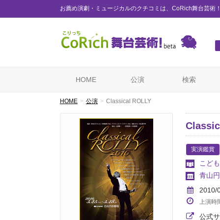
お薦め演劇・ミュージカルのクチコミは、CoRich舞台芸術
HOME
公演
検索
HOME
公演
Classical ROLLY
Classi
実演鑑賞
こども
青山円
2010/
上演時
公式サ