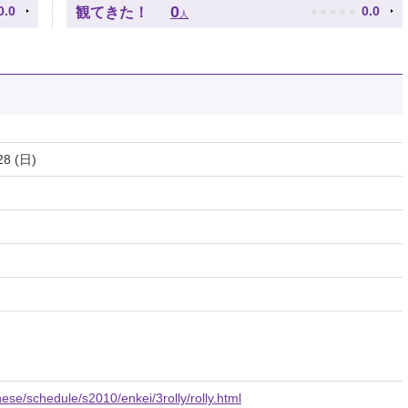
★
★
★
★
★
0
0.0
0.0
観てきた！
人
28 (日)
se/schedule/s2010/enkei/3rolly/rolly.html