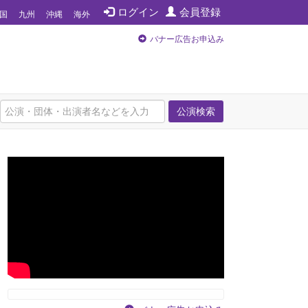
ログイン
会員登録
国
九州
沖縄
海外
バナー広告お申込み
公演検索