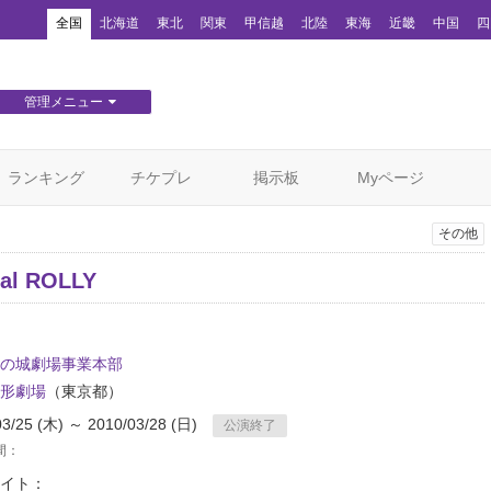
！
全国
北海道
東北
関東
甲信越
北陸
東海
近畿
中国
四
管理メニュー
団体WEBサイト管理
顧客管理
ランキング
チケプレ
掲示板
Myページ
その他
cal ROLLY
の城劇場事業本部
形劇場
（東京都）
03/25 (木) ～ 2010/03/28 (日)
公演終了
間：
イト：