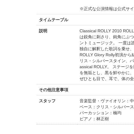
※正式な公演情報は公式サ
タイムテーブル
説明
Classical ROLLY 2
は鋭角に刺さり、鈍角にぶつ
ントミュージック。 一度は
独自に解釈した歌詞を乗せ、
ROLLY Glory Rol
リス・シルバースタイン、パ
assical ROLLY。 
を無垢とし、黒を鮮やかに、
ぜひとも目で、耳で、体の全てで
その他注意事項
スタッフ
音楽監督・ヴァイオリン：中
ベース：クリス・シルバース
パーカッション：楠均
ピアノ：林正樹