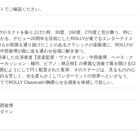
イトでご確認ください。
010 ROLLYがタクトを振り上げた時、30度、150度、270度と音が舞う。時に
かる。デビュー20周年を目前にしたROLLYが奏でるエンターテイメ
誰もが鼓膜を通り抜けたことのあるクラシックの楽曲達に、ROLLYが
中西俊博が曲に血を通わせ会場に解き放つ。
ly初演から結束した出演者達【音楽監督・ヴァイオリン：中西俊博、ベース：ク
ーカッション：楠均、ピアノ：林正樹】の華麗な演奏で幕を開けるCl
ステージを囲むようにして円く配置された客席、そのステージは、見るものの心
白を芳しく、光を柔らかくしワンダーランドの世界へといざなう。
ROLLY Classicalの胸躍らせる感覚を体感して欲しい。
西俊博
タイン