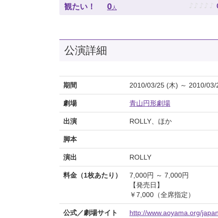
♪
♪
♪
♪
♪
0
観たい！
人
公演詳細
期間
2010/03/25 (木) ～ 2010/03/
劇場
青山円形劇場
出演
ROLLY、ほか
脚本
演出
ROLLY
料金（1枚あたり）
7,000円 ～ 7,000円
【発売日】
￥7,000（全席指定）
公式／劇場サイト
http://www.aoyama.org/japane