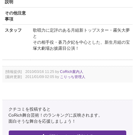
説明
その他注意
事項
スタッフ
歌唱力に定評のある月組新トップスター・霧矢大夢
と
その相手役・蒼乃夕妃を中心とした、新生月組の宝
塚大劇場お披露目公演！
[情報提供] 2010/03/16 11:25 by
CoRich案内人
[最終更新] 2011/01/09 02:05 by
こりっち管理人
クチコミを投稿すると
CoRich舞台芸術！のランキングに反映されます。
面白そうな舞台を応援しましょう！