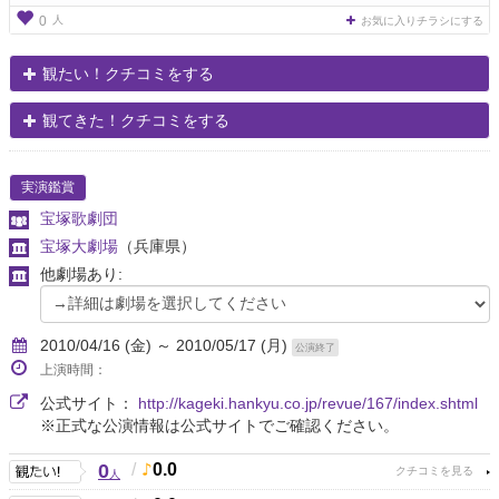
人
0
お気に入りチラシにする
観たい！クチコミをする
観てきた！クチコミをする
実演鑑賞
宝塚歌劇団
宝塚大劇場
（兵庫県）
他劇場あり:
2010/04/16 (金) ～ 2010/05/17 (月)
公演終了
上演時間：
公式サイト：
http://kageki.hankyu.co.jp/revue/167/index.shtml
※正式な公演情報は公式サイトでご確認ください。
0
/
0.0
人