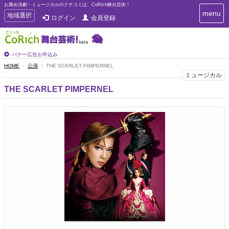
お薦め演劇・ミュージカルのクチコミは、CoRich舞台芸術！
T
menu
T
地域選択
ログイン
会員登録
o
o
g
g
g
g
l
l
バナー広告お申込み
e
e
HOME
公演
THE SCARLET PIMPERNEL
n
n
ミュージカル
a
a
v
THE SCARLET PIMPERNEL
i
v
g
i
a
g
t
a
i
t
o
n
i
o
n