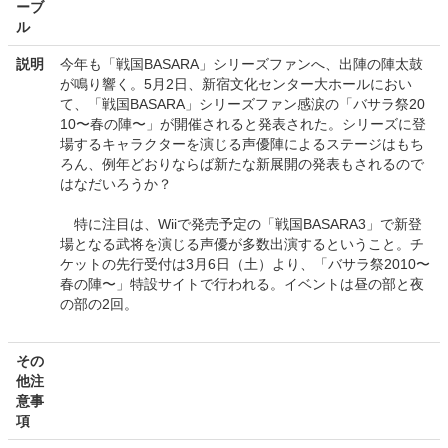
ーブ
ル
説明
今年も「戦国BASARA」シリーズファンへ、出陣の陣太鼓
が鳴り響く。5月2日、新宿文化センター大ホールにおい
て、「戦国BASARA」シリーズファン感涙の「バサラ祭20
10〜春の陣〜」が開催されると発表された。シリーズに登
場するキャラクターを演じる声優陣によるステージはもち
ろん、例年どおりならば新たな新展開の発表もされるので
はなだいろうか？
特に注目は、Wiiで発売予定の「戦国BASARA3」で新登
場となる武将を演じる声優が多数出演するということ。チ
ケットの先行受付は3月6日（土）より、「バサラ祭2010〜
春の陣〜」特設サイトで行われる。イベントは昼の部と夜
の部の2回。
その
他注
意事
項