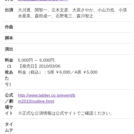
出演
大川透、関智一、立木文彦、大原さやか、小山力也、小清
水亜美、森田成一、石野竜三、森川智之
作曲
脚本
演出
料金
5,000円 ～ 6,000円
（1
【発売日】2010/03/06
枚あ
料金（税込）：S席 ￥6,000／A席 ￥5,000
た
り）
公式
http://www.tablier.co.jp/event/b
／劇
m2010/outline.html
場サ
イト
※正式な公演情報は公式サイトでご確認ください。
タイ
ムテ