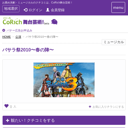
お薦め演劇・ミュージカルのクチコミは、CoRich舞台芸術！
T
menu
T
地域選択
ログイン
会員登録
o
o
g
g
g
g
l
l
バナー広告お申込み
e
e
HOME
公演
バサラ祭2010〜春の陣〜
n
n
ミュージカル
a
a
v
バサラ祭2010〜春の陣〜
i
v
g
i
a
g
t
a
i
t
o
n
i
o
n
人
0
お気に入りチラシにする
観たい！クチコミをする