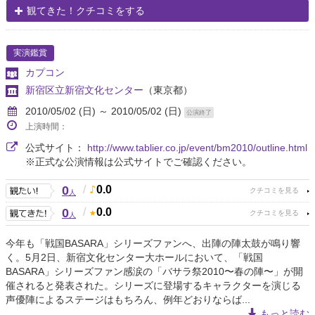
観てきた！クチコミをする
実演鑑賞
カプコン
新宿区立新宿文化センター
（東京都）
2010/05/02 (日) ～ 2010/05/02 (日)
公演終了
上演時間：
公式サイト：
http://www.tablier.co.jp/event/bm2010/outline.html
※正式な公演情報は公式サイトでご確認ください。
0
/
0.0
人
0
/
0.0
人
今年も「戦国BASARA」シリーズファンへ、出陣の陣太鼓が鳴り響
く。5月2日、新宿文化センター大ホールにおいて、「戦国
BASARA」シリーズファン感涙の「バサラ祭2010〜春の陣〜」が開
催されると発表された。シリーズに登場するキャラクターを演じる
声優陣によるステージはもちろん、例年どおりならば...
もっと読む