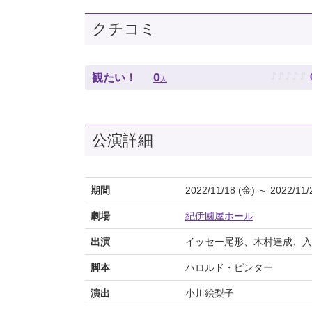
クチコミ
♪
♪
♪
♪
♪
0
観たい！
人
公演詳細
期間
2022/11/18 (金) ～ 2022/11/
劇場
紀伊國屋ホール
出演
イッセー尾形、木村達成、入
脚本
ハロルド・ピンター
演出
小川絵梨子