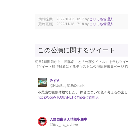
[情報提供] 2022/10/03 10:17 by
こりっち管理人
[最終更新] 2022/11/18 17:18 by
こりっち管理人
この公演に関するツイート
初日1週間前から「団体名」と「公演タイトル」を含むツイ
（ツイート取得対象にするテキストは公演情報編集ページで
みずき
@HUqBagS1EdXrcnK
不思議な観劇体験でした。 舞台について色々考えるの楽しい…！ 舞台
https://t.co/VTO3UvNLTR
#note
#管理人
入野自由さん情報収集中
@jiyu_na_archive