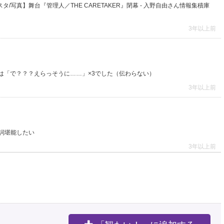
タ/写真】舞台『管理人／THE CARETAKER』閉幕 - 入野自由さん情報集積庫
3年以上前
は「で？？？えらっそうに……」×3でした（伝わらない）
3年以上前
詞堪能したい
3年以上前
んとの素敵な3ショット🥺🥺🥺
https://t.co/GvWySFW9IN
3年以上前