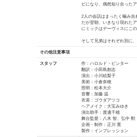
ビになり、偶然知り合ったア
2人の会話はまったく噛み合
だが翌朝、いきなり現れたア
にミックはデーヴィスにこの
そして兄弟はそれぞれ別に、
その他注意事項
スタッフ
作：ハロルド・ピンター
翻訳：小田島創志
演出：小川絵梨子
美術：小倉奈穂
照明：松本大介
音響：加藤 温
衣裳：ゴウダアツコ
ヘアメイク：大宝みゆき
演出助手：渡邊千穂
舞台監督：八木 智、弘中 勲
企画・制作：正川 寛
製作：インプレッション