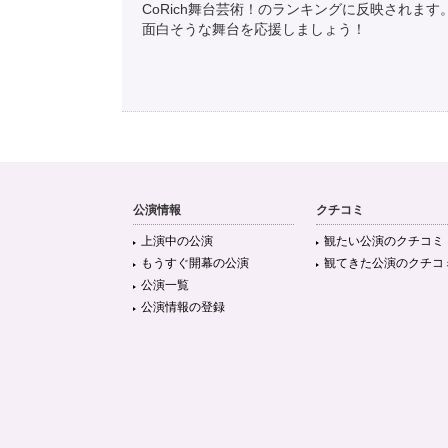
CoRich舞台芸術！のランキングに反映されます
𝑦𝑢𝑘𝑖🎋
面白そうな舞台を応援しましょう！
@_sophia__st
2022.12.4 マチネ 舞台『管理人』 昨日、大千穐楽
を管理している。屋敷や物だけではなくて。無意識のうち
たた
@_tk_6_tones
舞台管理人、皆んなが拍手して最後って分かったけど、初見
公演情報
クチコミ
上演中の公演
観たい公演のクチコミ
もうすぐ開幕の公演
観てきた公演のクチコ
眉毛脱色しろ、れんも。
@renneko26
公演一覧
舞台 管理人 デーヴィスがアストンに無視されたことによ
公演情報の登録
されることによって 自分を把握することが出来る という
たた
@_tk_6_tones
昨日、舞台管理人観てきた！大千穐楽おめでとうございます