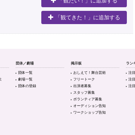
「観たい！」に追加する
。
を観劇してまいりました。 『管理人』人は誰かによって管理され、自分自身もまた誰か
「観てきた！」に追加する
に自分の物差しで人を測り、人を見定め…
https://t.co/9A7uH12X6n
3年以上前
だったのでもう少し余韻に浸りたかったな…😂🥲
団体／劇場
掲示板
ラン
3年以上前
団体一覧
おしえて！舞台芸術
注
ミ
劇場一覧
フリートーク
注
団体の登録
出演者募集
注
ってこの部屋に自分が居ないというシーン これは結構印象的で 結局人は人に認知
スタッフ募集
こととか 逆に誰もいない、認識されない…
https://t.co/JaE9C9uoQ0
ボランティア募集
オーディション告知
3年以上前
ワークショップ告知
🙌色んな人の考察見ます…