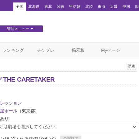
！
全国
北海道
東北
関東
甲信越
北陸
東海
近畿
中国
四
管理メニュー
団体WEBサイト管理
顧客管理
ランキング
チケプレ
掲示板
Myページ
演劇
THE CARETAKER
レッション
屋ホール
（東京都）
あり:
11/18 (金) ～ 2022/11/29 (火)
公演終了