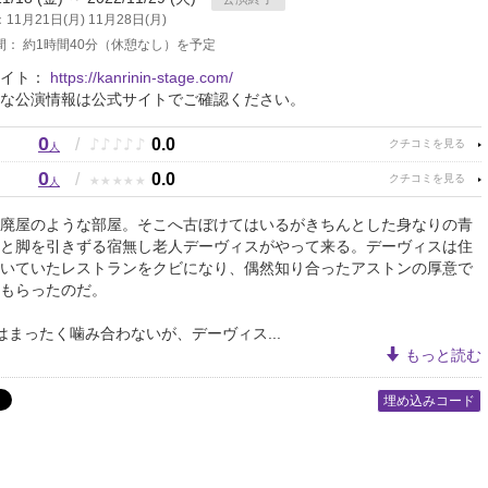
11月21日(月) 11月28日(月)
間： 約1時間40分（休憩なし）を予定
サイト：
https://kanrinin-stage.com/
な公演情報は公式サイトでご確認ください。
0
♪
♪
♪
♪
♪
/
0.0
人
0
★
★
★
★
★
/
0.0
人
廃屋のような部屋。そこへ古ぼけてはいるがきちんとした身なりの青
と脚を引きずる宿無し老人デーヴィスがやって来る。デーヴィスは住
いていたレストランをクビになり、偶然知り合ったアストンの厚意で
もらったのだ。
はまったく噛み合わないが、デーヴィス...
もっと読む
埋め込みコード