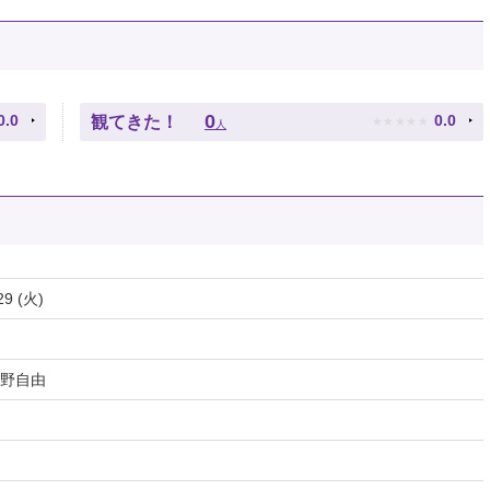
★
★
★
★
★
0
0.0
0.0
観てきた！
人
29 (火)
野自由