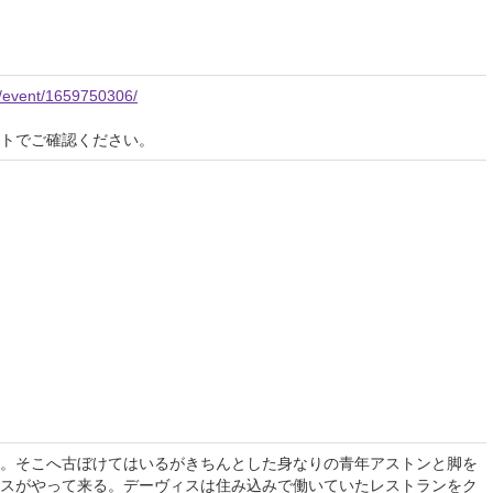
jp/event/1659750306/
イトでご確認ください。
。そこへ古ぼけてはいるがきちんとした身なりの青年アストンと脚を
スがやって来る。デーヴィスは住み込みで働いていたレストランをク