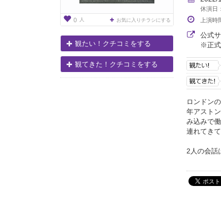
休演日：
人
上演時
0
お気に入りチラシにする
公式
観たい！クチコミをする
※正式
観てきた！クチコミをする
ロンドンの
年アストン
み込みで働
連れてきて
2人の会話