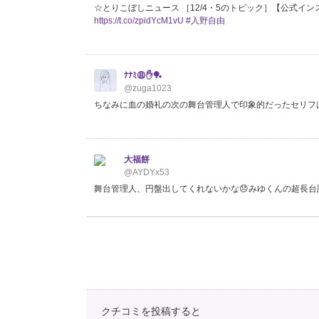
☆とりこぼしニュース ［12/4・5のトピック］【公式インス
https://t.co/zpidYcM1vU
#入野自由
ﾅﾅﾐ😩✋🏓
@zuga1023
ちなみに血の婚礼の次の舞台管理人で印象的だったセリフ
大福餅
@AYDYx53
舞台管理人、円盤出してくれないかな😞みゆくんの超長台
naotist_is_gekidanist
@crazy4naoto
入野自由さんから舞台管理人のイッセー尾形さんとたつなりさ
クチコミを投稿すると