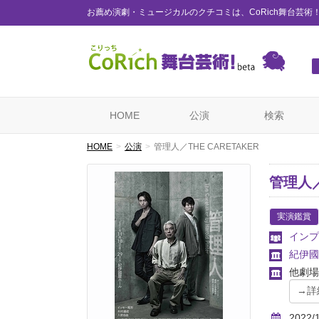
お薦め演劇・ミュージカルのクチコミは、CoRich舞台芸術
HOME
公演
検索
HOME
公演
管理人／THE CARETAKER
管理人／
実演鑑賞
インプ
紀伊國
他劇場
2022/