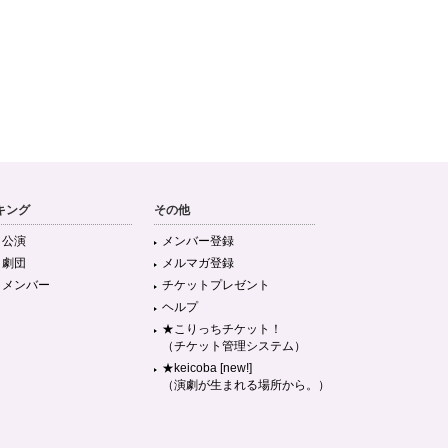
キング
その他
目公演
メンバー登録
目劇団
メルマガ登録
目メンバー
チケットプレゼント
ヘルプ
★こりっちチケット！
（チケット管理システム）
★keicoba [new!]
（演劇が生まれる場所から。）