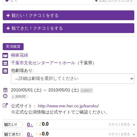
人
0
お気に入りチラシにする
観たい！クチコミをする
観てきた！クチコミをする
実演鑑賞
柳家花緑
千葉市文化センターアートホール
（千葉県）
他劇場あり:
2010/05/01 (土) ～ 2010/05/01 (土)
公演終了
上演時間：
公式サイト：
http://www.me-her.co.jp/karoku/
※正式な公演情報は公式サイトでご確認ください。
0
/
0.0
人
0
/
0.0
人