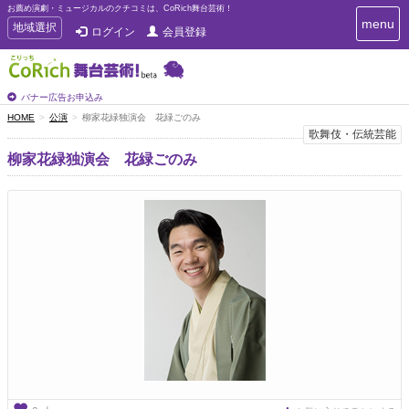
お薦め演劇・ミュージカルのクチコミは、CoRich舞台芸術！
T
menu
T
地域選択
ログイン
会員登録
o
o
g
g
g
g
l
l
バナー広告お申込み
e
e
HOME
公演
柳家花緑独演会 花緑ごのみ
n
n
歌舞伎・伝統芸能
a
a
v
柳家花緑独演会 花緑ごのみ
i
v
g
i
a
g
t
a
i
t
o
n
i
o
n