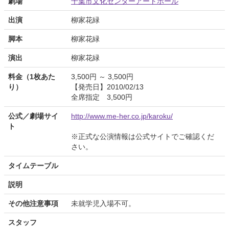
劇場
千葉市文化センターアートホール
出演
柳家花緑
脚本
柳家花緑
演出
柳家花緑
料金（1枚あた
3,500円 ～ 3,500円
り）
【発売日】2010/02/13
全席指定 3,500円
公式／劇場サイ
http://www.me-her.co.jp/karoku/
ト
※正式な公演情報は公式サイトでご確認くだ
さい。
タイムテーブル
説明
その他注意事項
未就学児入場不可。
スタッフ