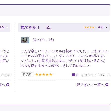
★
★
★
★
★
2
3.5
4.0
観てきた！
人
はっぴぃ（6）
こうと
こんな楽しいミュージカルは初めてでした！ これぞミュ
なりま
ージカルの王道といったダンスがたっぷりの作品です。
が広い
ソビエトの共産党員鉄の女ニノチカ（湖月わたるさん）
の人を愛する女への変化、そして鉄の女ニノ...
★★★★★
満足度
 03:20
0
2010/06/03 12:50
覧へ
観てきた！一覧へ