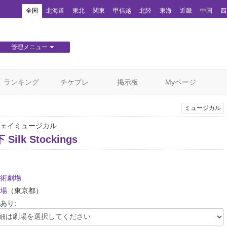
！
全国
北海道
東北
関東
甲信越
北陸
東海
近畿
中国
四
管理メニュー
団体WEBサイト管理
顧客管理
ランキング
チケプレ
掲示板
Myページ
ミュージカル
ェイミュージカル
Silk Stockings
術劇場
場
（東京都）
あり: