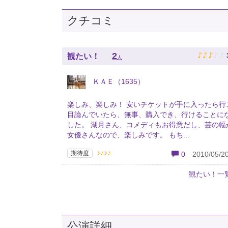
クチコミ
♪
♪
♪
♪
♪
2
観たい！
人
ＫＡＥ（1635）
楽しみ、楽しみ！ 安いチケットが手に入ったら行
目論んでいたら、無事、購入でき、行けることに
した。 湖月さん、コメディもお得意だし、芸の幅
女優さんなので、楽しみです。 もち...
♪♪♪♪
期待度
0
2010/05/20
観たい！一
公演詳細