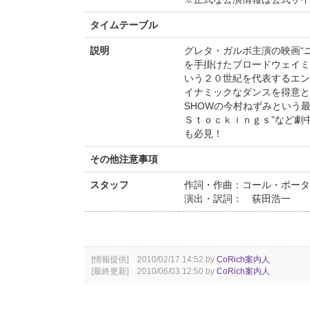
タイムテーブル
説明
グレタ・ガルボ主演の映画“
を手掛けたブロードウェイミ
いう２０世紀を代表するエン
イナミックなダンスを得意とす
SHOWの今村ねずみという最強
Ｓｔｏｃｋｉｎｇｓ”など劇
も必見！
その他注意事項
スタッフ
作詞・作曲：コール・ポー
演出・訳詞： 荻田浩一
[情報提供] 2010/02/17 14:52 by
CoRich案内人
[最終更新] 2010/06/03 12:50 by
CoRich案内人