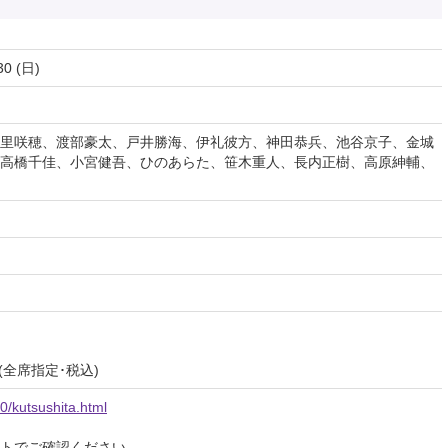
30 (日)
里咲穂、渡部豪太、戸井勝海、伊礼彼方、神田恭兵、池谷京子、金城
高橋千佳、小宮健吾、ひのあらた、笹木重人、長内正樹、高原紳輔、
円 (全席指定･税込)
/kutsushita.html
イトでご確認ください。