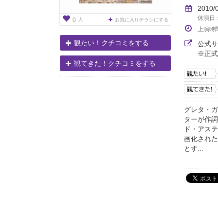
2010/
休演日：
人
0
お気に入りチラシにする
上演時
観たい！クチコミをする
公式
※正式
観てきた！クチコミをする
グレタ・ガ
ターが作詞
ド・アステ
画化された
とす...