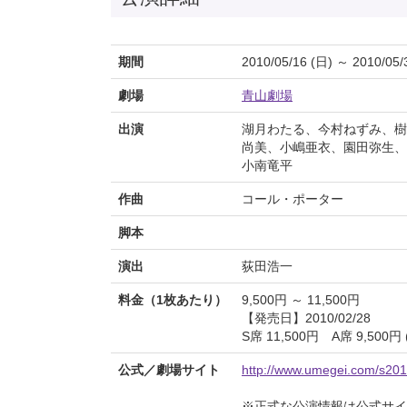
期間
2010/05/16 (日) ～ 2010/05/
劇場
青山劇場
出演
湖月わたる、今村ねずみ、樹
尚美、小嶋亜衣、園田弥生、
小南竜平
作曲
コール・ポーター
脚本
演出
荻田浩一
料金（1枚あたり）
9,500円 ～ 11,500円
【発売日】2010/02/28
S席 11,500円 A席 9,500
公式／劇場サイト
http://www.umegei.com/s2010
※正式な公演情報は公式サ