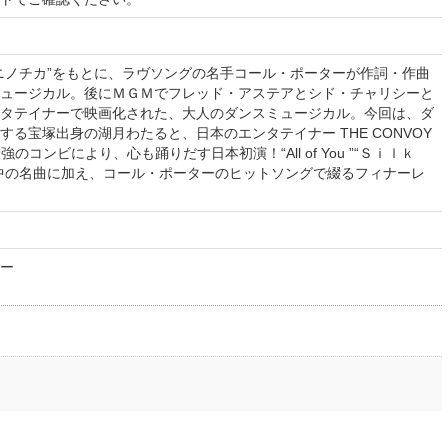
ニノチカ”をもとに、ラヴソングの名手コール・ポーターが作詞・作曲
ュージカル。後にＭＧＭでフレッド・アステアとシド・チャリシーと
タテイナーで映画化された、大人のダンスミュージカル。今回は、ダ
る宝塚出身の湖月わたると、日本のエンタテイナー THE CONVOY
のコンビにより、心も踊りだす日本初演！“All of You ”“Ｓｉｌｋ
中の名曲に加え、コール・ポーターのヒットソングで綴るフィナーレ
ター