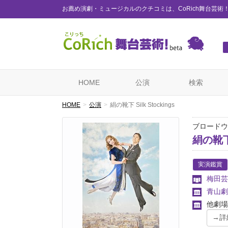
お薦め演劇・ミュージカルのクチコミは、CoRich舞台芸術
HOME
公演
検索
HOME
公演
絹の靴下 Silk Stockings
ブロードウ
絹の靴下 
実演鑑賞
梅田芸
青山劇
他劇場