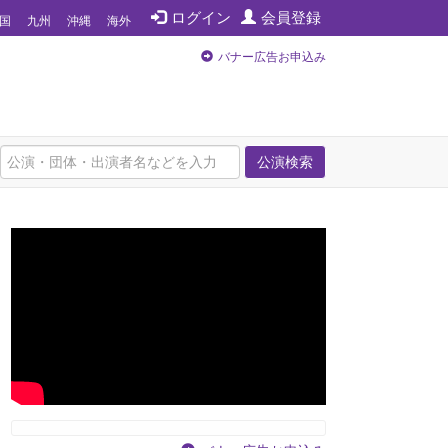
ログイン
会員登録
国
九州
沖縄
海外
バナー広告お申込み
公演検索