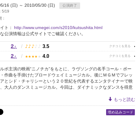
05/16 (日) ～ 2010/05/30 (日)
公演終了
5/19
間：
サイト：
http://www.umegei.com/s2010/kutsushita.html
な公演情報は公式サイトでご確認ください。
2
♪
♪
♪
♪
♪
/
3.5
人
2
★
★
★
★
★
/
4.0
人
ルボ主演の映画“ニノチカ”をもとに、ラヴソングの名手コール・ポー
・作曲を手掛けたブロードウェイミュージカル。後にＭＧＭでフレッ
アとシド・チャリシーという２０世紀を代表するエンタテイナーで映
、大人のダンスミュージカル。今回は、ダイナミックなダンスを得意
もっと読む
埋め込みコード