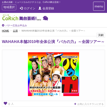
お薦め演劇・ミュージカルのクチコミは、CoRich舞台芸術！
T
menu
T
地域選択
ログイン
会員登録
o
o
g
g
g
g
l
l
バナー広告お申込み
e
e
HOME
公演
WAHAHA本舗2010年全体公演『バカの力』～全国ツアー～
n
n
演劇
a
a
v
WAHAHA本舗2010年全体公演『バカの力』～全国ツアー～
i
v
g
i
a
g
t
a
i
t
o
n
i
o
n
人
0
お気に入りチラシにする