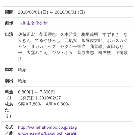
期間
2010/08/01 (日) ～ 2010/08/01 (日)
劇場
市川市文化会館
出演
佐藤正宏、柴田理恵、久本雅美、梅垣義明、すずまさ、な
んきん、てるやひろし、元氣安、飯塚俊太郎、ポカスカジ
ャン、３ガガヘッズ、セクシー寄席、我善導、浜田もり
平、大窪みこえ、ジジ・ぶぅ、菅原鷹志、橘左梗、正司歌
江
脚本
喰始
演出
喰始
料金
6,800円 ～ 7,800円
（1
【発売日】2010/02/27
枚あ
S席￥7,800- A席￥6,800-
た
り）
公式
http://wahahahompo.co.jp/stag
／劇
e/koen/zentai/bakanochikara/in