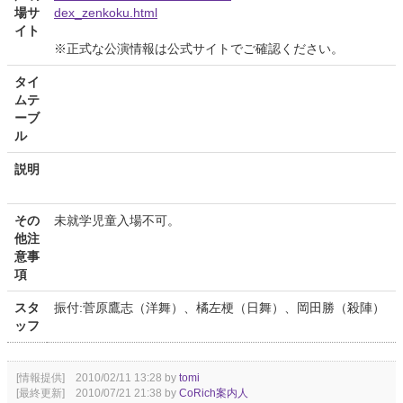
場サ
dex_zenkoku.html
イト
※正式な公演情報は公式サイトでご確認ください。
タイ
ムテ
ーブ
ル
説明
その
未就学児童入場不可。
他注
意事
項
スタ
振付:菅原鷹志（洋舞）、橘左梗（日舞）、岡田勝（殺陣）
ッフ
[情報提供] 2010/02/11 13:28 by
tomi
[最終更新] 2010/07/21 21:38 by
CoRich案内人