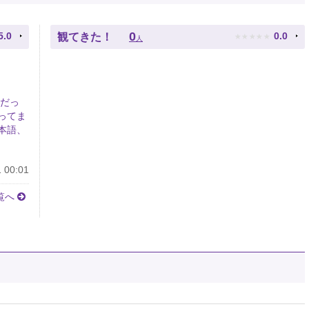
★
★
★
★
★
0
5.0
0.0
観てきた！
人
 だっ
ってま
本語、
 00:01
覧へ