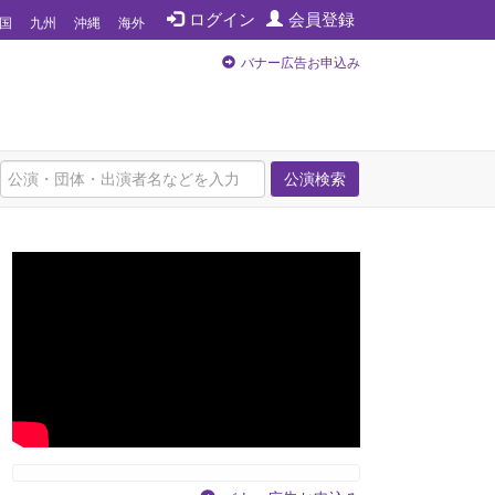
ログイン
会員登録
国
九州
沖縄
海外
バナー広告お申込み
公演検索