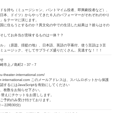
ドを持ち（ミュージシャン、パントマイム役者、即興劇役者など）、
日本、ドイツ）からやってきた６人のパフォーマーがそれぞれのやり
」をテーマに演じます。
国に住もうとするのか？異文化の中での生活した結果は？彼らはその
そしてお弁当が意味するものは一体？？
ル」（原題、揺籃の地）、日本語、英語の字幕付、使う言語は３言
ミュージック、そしてサプライズ盛りだくさん。見逃すな！！！
せ
尼崎市上ノ島町2－37－7
-theater-international.com/
-theater-international.com このメールアドレスは、スパムロボットから保護
るにはJavaScriptを有効にしてください
、枚数をお知らせ下さい。
き替えにチケットをお渡しします。
ご予約のみ受け付けております。
0時～22時30分)