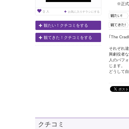
※正式
人
0
お気に入りチラシにする
観たい！クチコミをする
｢The Crad
観てきた！クチコミをする
それぞれ違
興劇役者な
人のパフォ
じます。
どうして自
クチコミ