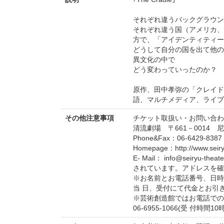
それぞれ違うバックグラウン
それぞれ違う国（アメリカ、
方で、「アイデンティティー
どうして自分の国を出て他の
異文化の中で
どう変わっていったのか？ 
原作、田中孝弥の「クレイド
語、マルチメディア、ライブ
その他注意事項
チケット取扱い・お問い合わ
清流劇場 〒661－0014 
Phone&Fax：06-6429-8387
Homepage：http://www.seiryu
E- Mail： info@seiryu
されています。アドレスを確認す
※お名前とお電話番号、日時
当 日、受付にて代金とお引
※芸術創造館ではお電話での
06-6955-1066(受 付時間1