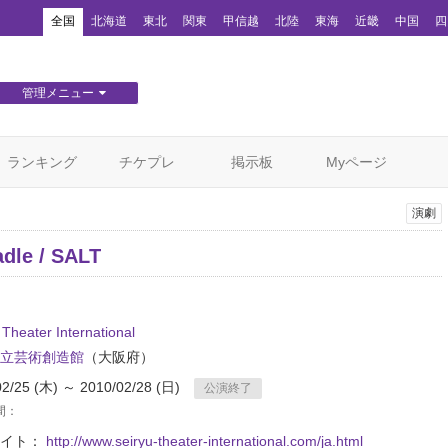
！
全国
北海道
東北
関東
甲信越
北陸
東海
近畿
中国
四
管理メニュー
団体WEBサイト管理
顧客管理
ランキング
チケプレ
掲示板
Myページ
演劇
adle / SALT
 Theater International
立芸術創造館
（大阪府）
02/25 (木) ～ 2010/02/28 (日)
公演終了
間：
サイト：
http://www.seiryu-theater-international.com/ja.html