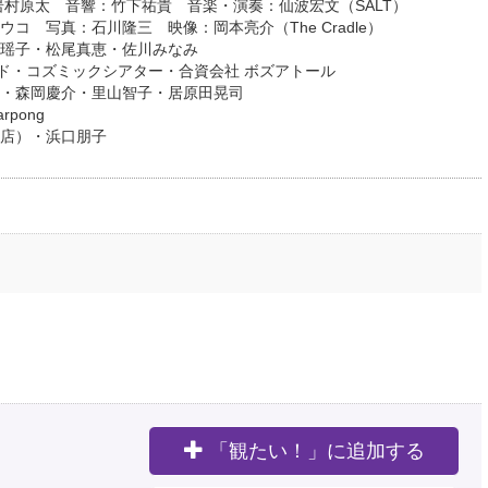
岩村原太 音響：竹下祐貴 音楽・演奏：仙波宏文（SALT）
コ 写真：石川隆三 映像：岡本亮介（The Cradle）
瑶子・松尾真恵・佐川みなみ
ンド・コズミックシアター・合資会社 ボズアトール
・森岡慶介・里山智子・居原田晃司
arpong
店）・浜口朋子
「観たい！」に追加する
。