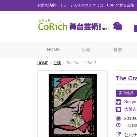
お薦め演劇・ミュージカルのクチコミは、CoRich舞台芸術
HOME
公演
検索
HOME
公演
The Cradle / SALT
The Cr
実演鑑賞
Seiryu
大阪市
2010/
上演時
公式