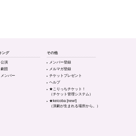
キング
その他
目公演
メンバー登録
目劇団
メルマガ登録
目メンバー
チケットプレゼント
ヘルプ
★こりっちチケット！
（チケット管理システム）
★keicoba [new!]
（演劇が生まれる場所から。）