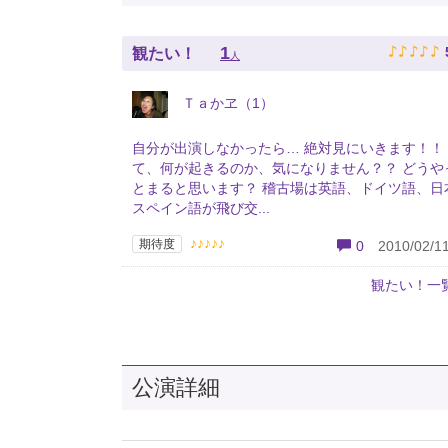
♪
♪
♪
♪
♪
1
観たい！
人
Ｔａかヱ（1）
自分が出演しなかったら… 絶対見にいきます！！
て、何が起きるのか、気になりません？？ どうや
とまると思います？ 稽古場は英語、ドイツ語、日
スペイン語が飛び交...
♪♪♪♪♪
期待度
0
2010/02/11
観たい！一
公演詳細