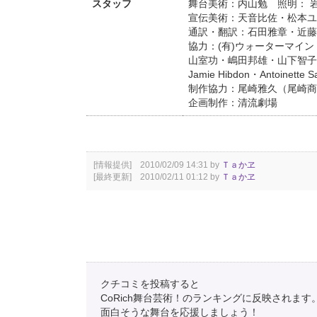
スタッフ
舞台美術：内山勉 照明： 
宣伝美術：天音比佐・松本ユウ
通訳・翻訳：石田雅章・近藤
協力：(有)ウォーターマイ
山室功・嶋田邦雄・山下智子
Jamie Hibdon・Antoinette S
制作協力：尾崎雅久（尾崎商
企画制作：清流劇場
[情報提供] 2010/02/09 14:31 by
Ｔａかヱ
[最終更新] 2010/02/11 01:12 by
Ｔａかヱ
クチコミを投稿すると
CoRich舞台芸術！のランキングに反映されます
面白そうな舞台を応援しましょう！