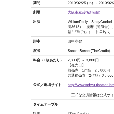
期間
2010/02/25 (木) ～ 2010/02/
劇場
大阪市立芸術創造館
出演
WilliamReilly、StacyGo
団3618）、魔瑠（遊気舎）
箱?『絆(?)』）、仲里玲央
脚本
田中孝弥
演出
SaschaBerner(TheCradle
料金（1枚あたり）
2,800円 ～ 3,800円
【発売日】
前売券（1作品）2，800円 
共通前売券（2作品）3，500
公式／劇場サイト
http://www.seiryu-theater-int
※正式な公演情報は公式サ
タイムテーブル
説明
｢The Cradle｣