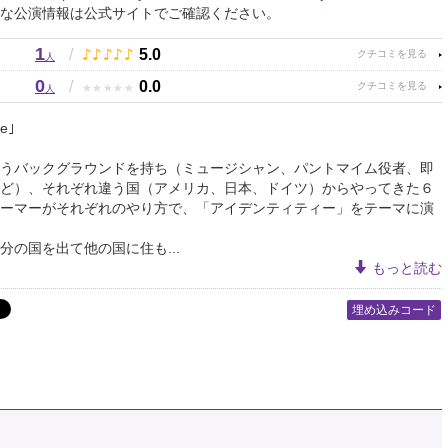
な公演情報は公式サイトでご確認ください。
1
♪
♪
♪
♪
♪
/
5.0
人
0
★
★
★
★
★
/
0.0
人
le｣
うバックグラウンドを持ち（ミュージシャン、パントマイム役者、即
ど）、それぞれ違う国（アメリカ、日本、ドイツ）からやってきた６
ーマーがそれぞれのやり方で、「アイデンティティー」をテーマに演
分の国を出て他の国に住も...
もっと読む
埋め込みコード