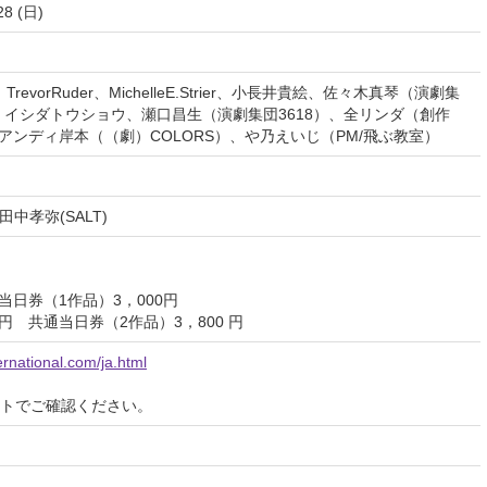
28 (日)
ebel、TrevorRuder、MichelleE.Strier、小長井貴絵、佐々木真琴（演劇集
、イシダトウショウ、瀬口昌生（演劇集団3618）、全リンダ（創作
、アンディ岸本（（劇）COLORS）、や乃えいじ（PM/飛ぶ教室）
)、田中孝弥(SALT)
当日券（1作品）3，000円
円 共通当日券（2作品）3，800 円
ernational.com/ja.html
イトでご確認ください。