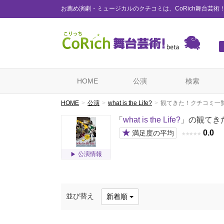
お薦め演劇・ミュージカルのクチコミは、CoRich舞台芸術
HOME
公演
検索
HOME
公演
what is the Life?
観てきた！クチコミ一
「
what is the Life?
」の観てき
★
0.0
満足度の平均
★
★
★
★
★
公演情報
並び替え
新着順