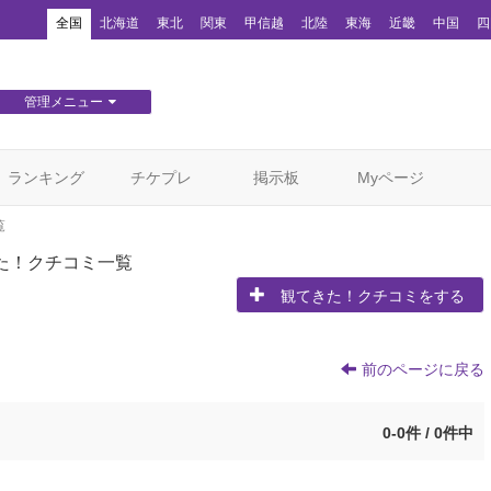
！
全国
北海道
東北
関東
甲信越
北陸
東海
近畿
中国
四
管理メニュー
団体WEBサイト管理
顧客管理
ランキング
チケプレ
掲示板
Myページ
覧
た！クチコミ一覧
観てきた！クチコミをする
前のページに戻る
0-0件 / 0件中