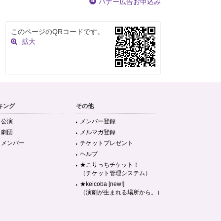
バナー広告お申込み
このページのQRコードです。
拡大
キング
その他
目公演
メンバー登録
目劇団
メルマガ登録
目メンバー
チケットプレゼント
ヘルプ
★こりっちチケット！
（チケット管理システム）
★keicoba [new!]
（演劇が生まれる場所から。）