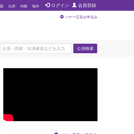
ログイン
会員登録
国
九州
沖縄
海外
バナー広告お申込み
公演検索