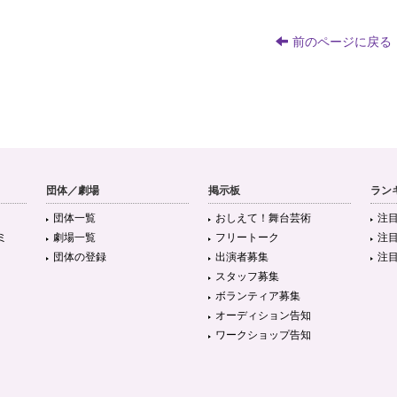
前のページに戻る
団体／劇場
掲示板
ラン
団体一覧
おしえて！舞台芸術
注
ミ
劇場一覧
フリートーク
注
団体の登録
出演者募集
注
スタッフ募集
ボランティア募集
オーディション告知
ワークショップ告知