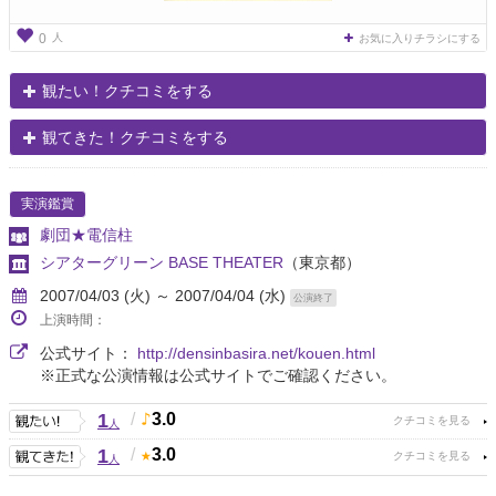
人
0
お気に入りチラシにする
観たい！クチコミをする
観てきた！クチコミをする
実演鑑賞
劇団★電信柱
シアターグリーン BASE THEATER
（東京都）
2007/04/03 (火) ～ 2007/04/04 (水)
公演終了
上演時間：
公式サイト：
http://densinbasira.net/kouen.html
※正式な公演情報は公式サイトでご確認ください。
1
/
3.0
人
1
/
3.0
人