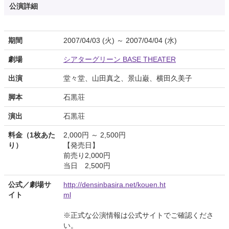
公演詳細
期間
2007/04/03 (火) ～ 2007/04/04 (水)
劇場
シアターグリーン BASE THEATER
出演
堂々堂、山田真之、景山巌、横田久美子
脚本
石黒荘
演出
石黒荘
料金（1枚あた
2,000円 ～ 2,500円
り）
【発売日】
前売り2,000円
当日 2,500円
公式／劇場サ
http://densinbasira.net/kouen.ht
イト
ml
※正式な公演情報は公式サイトでご確認くださ
い。