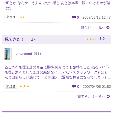
HPとか なんかこう力んでない感じ あとは本当に観にいけるかが賭
けだ
♪♪♪
期待度
0
2007/03/15 12:47
観たい！一覧へ
★
★
★
★
★
1
3.0
観てきた！
人
omuroemi（53）
ぬるめ不条理芝居の今後に期待 何かとても独特でした ぬる～い不
条理と淡々とした芝居の絶妙なバランスが スタッフワークもほと
んど自前らしい感じで 一歩間違えば退屈な舞台になってしまうと...
★★★
満足度
0
2007/04/05 01:52
観てきた！一覧へ