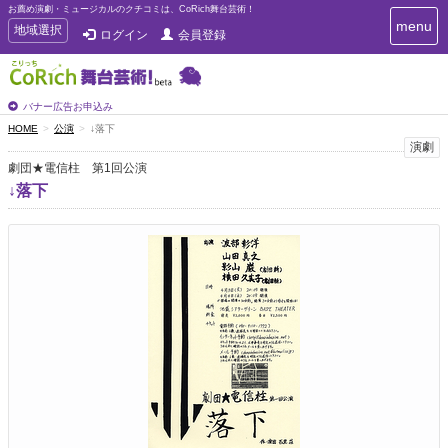
お薦め演劇・ミュージカルのクチコミは、CoRich舞台芸術！
T
menu
T
地域選択
ログイン
会員登録
o
o
g
g
g
g
l
l
バナー広告お申込み
e
e
HOME
公演
↓落下
n
n
演劇
a
a
v
劇団★電信柱 第1回公演
i
v
↓落下
g
i
a
g
t
a
i
t
o
n
i
o
n