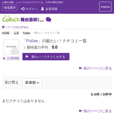
お薦め演劇・ミュージカルのクチコミは、CoRich舞台芸術！
T
menu
T
地域選択
ログイン
会員登録
o
o
g
g
g
g
l
l
バナー広告お申込み
e
e
HOME
公演
Pallae
観たい！クチコミ一覧
n
n
a
「
Pallae
」の観たい！クチコミ一覧
a
v
i
v
♪
0.0
期待度の平均
g
i
a
観たい！クチコミをする
g
公演情報
t
a
i
t
o
前のページに戻る
n
i
o
並び替え
新着順
n
0-0件 / 0件中
まだクチコミはありません
前のページに戻る