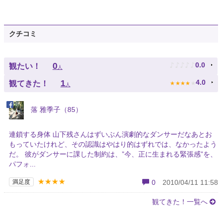
クチコミ
♪
♪
♪
♪
♪
0
0.0
観たい！
人
★
★
★
★
★
1
4.0
観てきた！
人
落 雅季子（85）
連鎖する身体 山下残さんはずいぶん演劇的なダンサーだなあとお
もっていたけれど、その認識はやはり的はずれでは、なかったよう
だ。 彼がダンサーに課した制約は、”今、正に生まれる緊張感”を、
パフォ...
★★★★
満足度
0
2010/04/11 11:58
観てきた！一覧へ