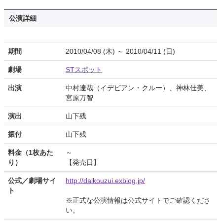
公演詳細
期間
2010/04/08 (木) ～ 2010/04/11 (日)
劇場
STスポット
出演
中村達哉（イデビアン・クルー）、神林佳美、
宮原万智
演出
山下残
振付
山下残
料金（1枚あた
～
り）
【発売日】
公式／劇場サイ
http://daikouzui.exblog.jp/
ト
※正式な公演情報は公式サイトでご確認くださ
い。