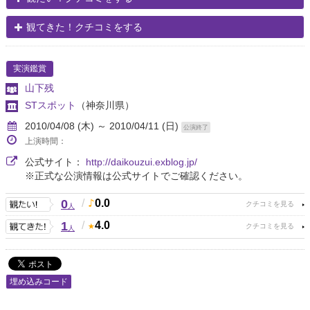
観てきた！クチコミをする
実演鑑賞
山下残
STスポット
（神奈川県）
2010/04/08 (木) ～ 2010/04/11 (日)
公演終了
上演時間：
公式サイト：
http://daikouzui.exblog.jp/
※正式な公演情報は公式サイトでご確認ください。
0
/
0.0
人
1
/
4.0
人
埋め込みコード