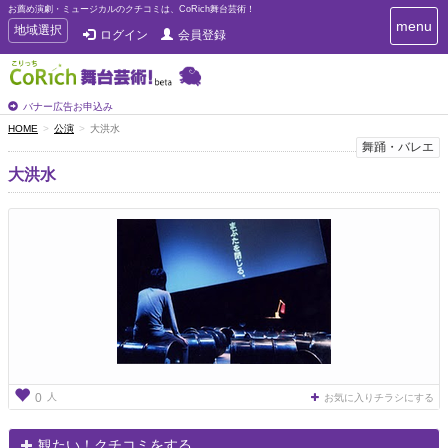
お薦め演劇・ミュージカルのクチコミは、CoRich舞台芸術！
T
menu
T
地域選択
ログイン
会員登録
o
o
g
g
g
g
l
l
バナー広告お申込み
e
e
HOME
公演
大洪水
n
n
舞踊・バレエ
a
a
v
大洪水
i
v
g
i
a
g
t
a
i
t
o
n
i
o
n
人
0
お気に入りチラシにする
観たい！クチコミをする