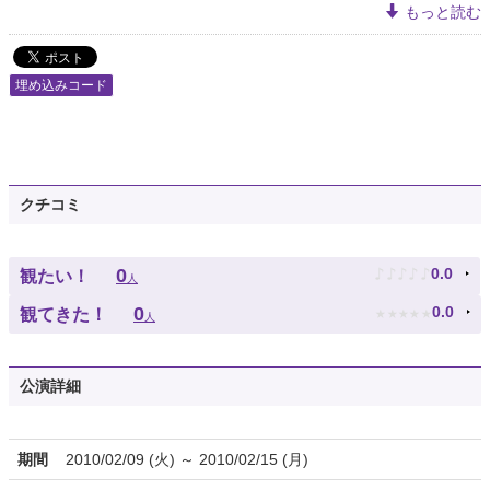
もっと読む
埋め込みコード
クチコミ
♪
♪
♪
♪
♪
0
0.0
観たい！
人
★
★
★
★
★
0
0.0
観てきた！
人
公演詳細
期間
2010/02/09 (火) ～ 2010/02/15 (月)