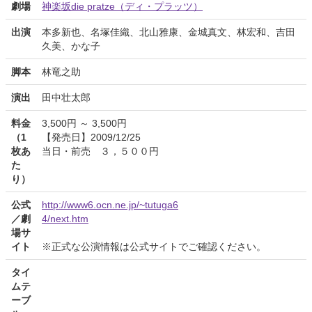
劇場
神楽坂die pratze（ディ・プラッツ）
出演
本多新也、名塚佳織、北山雅康、金城真文、林宏和、吉田
久美、かな子
脚本
林竜之助
演出
田中壮太郎
料金
3,500円 ～ 3,500円
（1
【発売日】2009/12/25
枚あ
当日・前売 ３，５００円
た
り）
公式
http://www6.ocn.ne.jp/~tutuga6
／劇
4/next.htm
場サ
イト
※正式な公演情報は公式サイトでご確認ください。
タイ
ムテ
ーブ