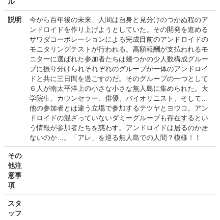
ル
説明
今から百年後の未来、人間は自身と見分けのつかぬ程のア
ンドロイドを作り上げようとしていた。その開発を進める
サワダコーポレーションによる完成目前のアンドロイドの
モニタリングテストが行われる。高額報酬が支払われるモ
ニターに選ばれた参加者たちは幾つかの少人数構成グルー
プに振り分けられそれぞれのグループが一体のアンドロイ
ドと共に三日間を過ごすのだ。そのグループの一つとして
６人が南太平洋上の小さな小さな無人島に集められた。大
学院生、カウンセラー、俳優、バイオリニスト、そして…
他の参加者とは違う立場で参加するテツヤとヨウコ。アン
ドロイドの混ざっていないダミーグループも存在するとい
う情報が参加者たちを惑わす。アンドロイドは居るのか居
ないのか…。「アレ」を巡る無人島での人間？模様！！
その
他注
意事
項
スタ
ッフ