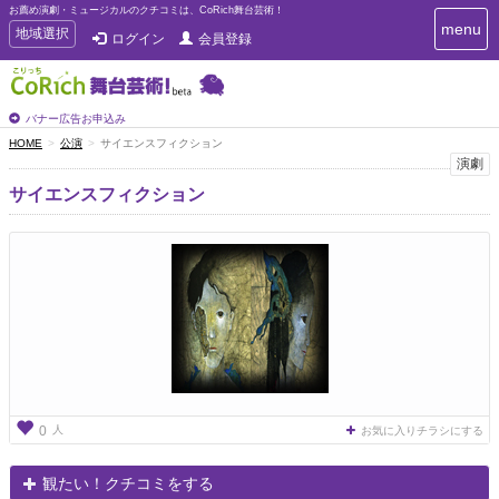
お薦め演劇・ミュージカルのクチコミは、CoRich舞台芸術！
T
menu
T
地域選択
ログイン
会員登録
o
o
g
g
g
g
l
l
バナー広告お申込み
e
e
HOME
公演
サイエンスフィクション
n
n
演劇
a
a
v
サイエンスフィクション
i
v
g
i
a
g
t
a
i
t
o
n
i
o
n
人
0
お気に入りチラシにする
観たい！クチコミをする