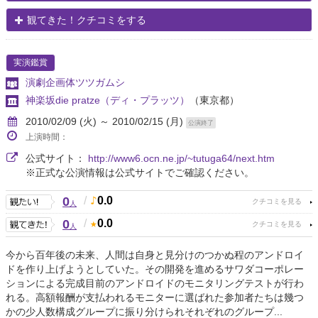
観てきた！クチコミをする
実演鑑賞
演劇企画体ツツガムシ
神楽坂die pratze（ディ・プラッツ）
（東京都）
2010/02/09 (火) ～ 2010/02/15 (月)
公演終了
上演時間：
公式サイト：
http://www6.ocn.ne.jp/~tutuga64/next.htm
※正式な公演情報は公式サイトでご確認ください。
0
/
0.0
人
0
/
0.0
人
今から百年後の未来、人間は自身と見分けのつかぬ程のアンドロイ
ドを作り上げようとしていた。その開発を進めるサワダコーポレー
ションによる完成目前のアンドロイドのモニタリングテストが行わ
れる。高額報酬が支払われるモニターに選ばれた参加者たちは幾つ
かの少人数構成グループに振り分けられそれぞれのグループ...