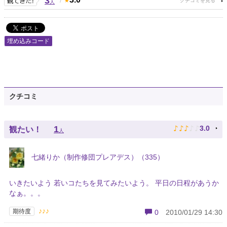
3
人
埋め込みコード
クチコミ
♪
♪
♪
♪
♪
1
3.0
観たい！
人
七緒りか（制作修団プレアデス）（335）
いきたいよう 若いコたちを見てみたいよう。 平日の日程があうか
なぁ。。。
♪♪♪
期待度
0
2010/01/29 14:30