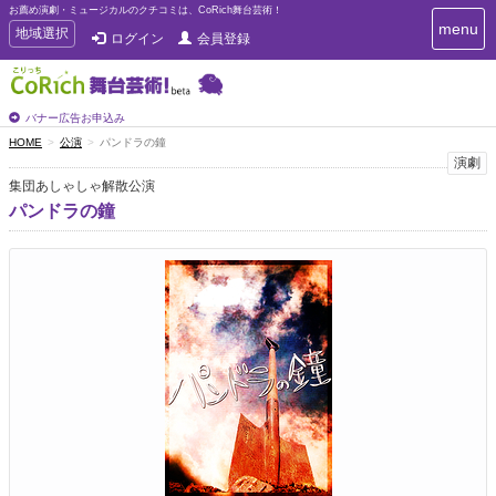
お薦め演劇・ミュージカルのクチコミは、CoRich舞台芸術！
T
menu
T
地域選択
ログイン
会員登録
o
o
g
g
g
g
l
l
バナー広告お申込み
e
e
HOME
公演
パンドラの鐘
n
n
演劇
a
a
v
集団あしゃしゃ解散公演
i
v
パンドラの鐘
g
i
a
g
t
a
i
t
o
n
i
o
n