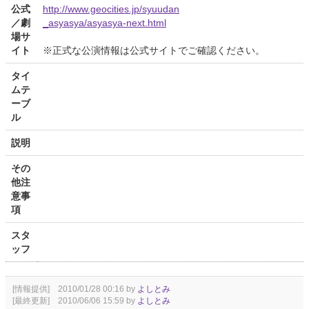
公式
http://www.geocities.jp/syuudan
／劇
_asyasya/asyasya-next.html
場サ
イト
※正式な公演情報は公式サイトでご確認ください。
タイ
ムテ
ーブ
ル
説明
その
他注
意事
項
スタ
ッフ
[情報提供] 2010/01/28 00:16 by
よしとみ
[最終更新] 2010/06/06 15:59 by
よしとみ