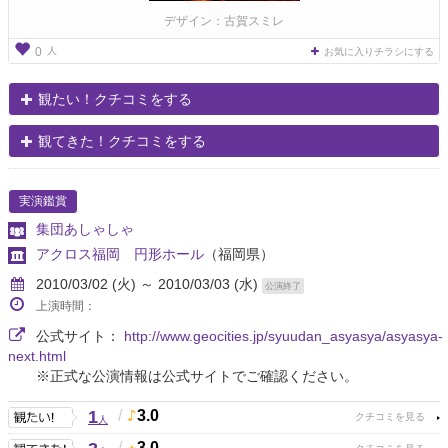
デザイン：古賀スミレ
人
0
お気に入りチラシにする
観たい！クチコミをする
観てきた！クチコミをする
実演鑑賞
集団あしゃしゃ
アクロス福岡 円形ホール
（福岡県）
2010/03/02 (火) ～ 2010/03/03 (水)
公演終了
上演時間：
公式サイト：
http://www.geocities.jp/syuudan_asyasya/asyasya-
next.html
※正式な公演情報は公式サイトでご確認ください。
1
/
3.0
人
/
3.0