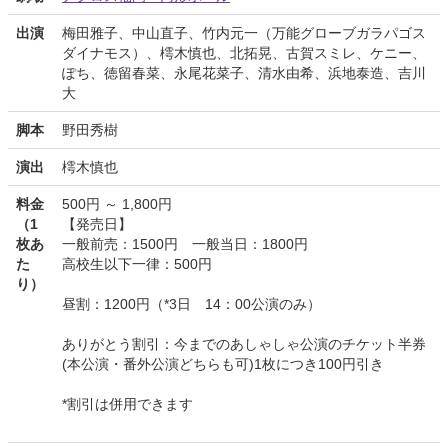
出演
梅田雅子、中山直子、竹内元一（万能グローブガラパゴス
ダイナモス）、樗木慎也、北拓晃、古賀スミレ、ケニー、
ぽち、徳留春菜、永尾花菜子、清水由希、浜地泰造、吉川
大
脚本
野田秀樹
演出
樗木慎也
料金
500円 ～ 1,800円
（1
【発売日】
枚あ
一般前売：1500円 一般当日：1800円
た
高校生以下一律：500円
り）
昼割：1200円（*3日 14：00公演のみ）
ありがとう割引：今までのあしゃしゃ公演のチケット半券
(本公演・番外公演どちらも可)1枚につき100円引き
*割引は併用できます