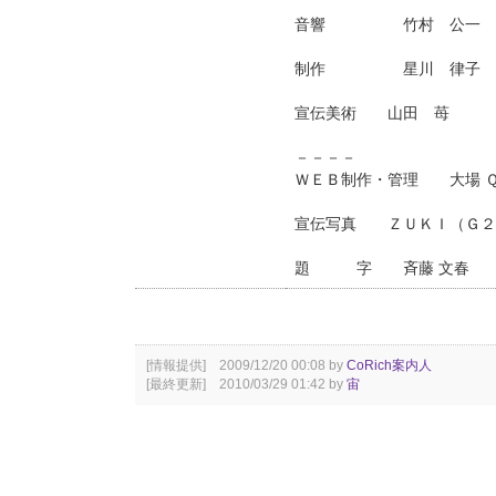
音響 竹村 公一
制作 星川 律子
宣伝美術 山田 苺
－－－－
ＷＥＢ制作・管理 大場 
宣伝写真 ＺＵＫＩ（Ｇ２/
題 字 斉藤 文春
[情報提供] 2009/12/20 00:08 by
CoRich案内人
[最終更新] 2010/03/29 01:42 by
宙