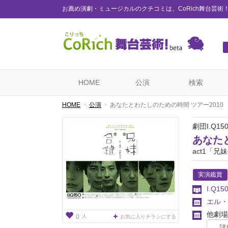
お薦め演劇・ミュージカルのクチコミは、CoRich舞台芸術
HOME
公演
検索
HOME
公演
あなたとわたしのための時間 ツアー2010
劇団I.Q1
あなた
act1「兄
実演鑑賞
I.Q15
エル・
他劇場
人
0
お気に入りチラシにする