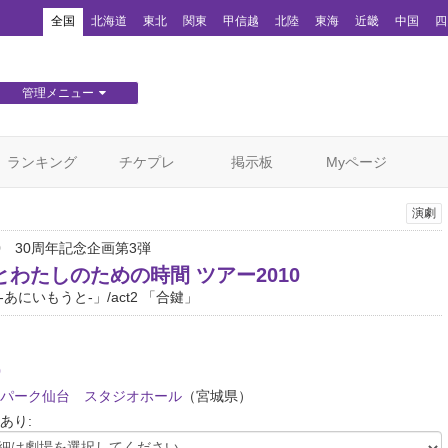
！
全国
北海道
東北
関東
甲信越
北陸
東海
近畿
中国
四
管理メニュー
団体WEBサイト管理
顧客管理
ランキング
チケプレ
掲示板
Myページ
演劇
50 30周年記念企画第3弾
とわたしのための時間 ツアー2010
妹-あにいもうと-」/act2 「合鍵」
0
パーク仙台 スタジオホール
（宮城県）
あり: