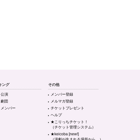
キング
その他
目公演
メンバー登録
目劇団
メルマガ登録
目メンバー
チケットプレゼント
ヘルプ
★こりっちチケット！
（チケット管理システム）
★keicoba [new!]
（演劇が生まれる場所から。）