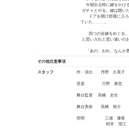
今朝出る時に鍵をかけるの
ガチャとやる。鍵は開い
ドアを開け部屋に入ろう
ていた………。
四つの合鍵をめぐる、な
と思い入れと思い違いのお
「あの、おれ、なんか悪
その他注意事項
スタッフ
作・演出 丹野 久美子
音楽 只野 展也
舞台監督 高橋 史生
舞台美術 高橋 裕介
照明 三浦 優香
村井 澄江