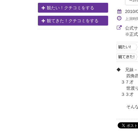
観たい！クチコミをする
2010/
上演時
観てきた！クチコミをする
公式
※正式
◆ 兄妹－
四角四面
３７才 
世渡り上
３３才 
そんな二