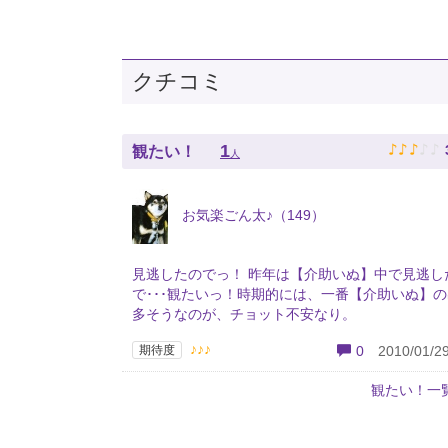
クチコミ
♪
♪
♪
♪
♪
1
観たい！
人
お気楽ごん太♪（149）
見逃したのでっ！ 昨年は【介助いぬ】中で見逃し
で･･･観たいっ！時期的には、一番【介助いぬ】
多そうなのが、チョット不安なり。
♪♪♪
期待度
0
2010/01/29
観たい！一