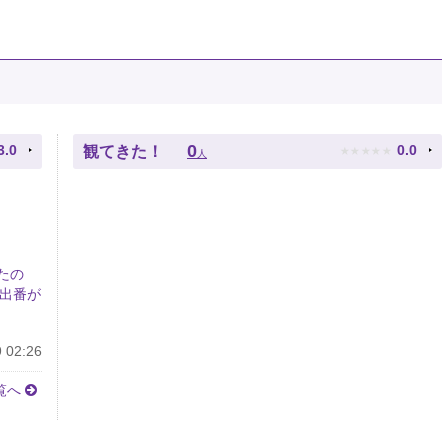
★
★
★
★
★
0
3.0
0.0
観てきた！
人
たの
の出番が
 02:26
覧へ