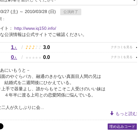
03/27 (土) ～ 2010/03/28 (日)
公演終了
間：
サイト：
http://www.iq150.info/
な公演情報は公式サイトでご確認ください。
1
♪
♪
♪
♪
♪
/
3.0
人
0
★
★
★
★
★
/
0.0
人
あにいもうと－
のやぐらバカ、融通のきかない真面目人間の兄は
結婚式を二週間後にひかえている。
手で器量よし、誰からもそこそこ人受けのいい妹は
４年半に渡る上司との恋愛関係に悩んでいる。
人が久しぶりに会...
もっと読む
埋め込みコード