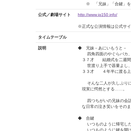
※ 「兄妹」「合鍵」をそ
公式／劇場サイト
http://www.iq150.info/
※正式な公演情報は公式サ
タイムテーブル
説明
◆ 兄妹－あにいもうと－
四角四面のやぐらバカ、
３７才 結婚式を二週間
世渡り上手で器量よし、
３３才 ４年半に渡る上司
そんな二人が久しぶりに会
現実に愕然とする……。
四つちがいの兄妹の会話
な日常の泣き笑いをその
◆ 合鍵
いつものように帰宅した
いつものように鍵を開けよ