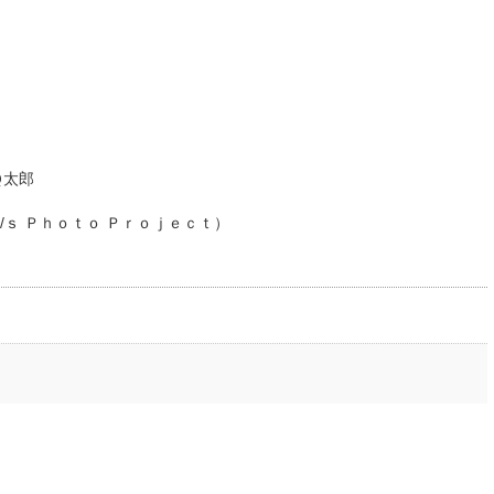
Ｑ太郎
ｓ Ｐｈｏｔｏ Ｐｒｏｊｅｃｔ）