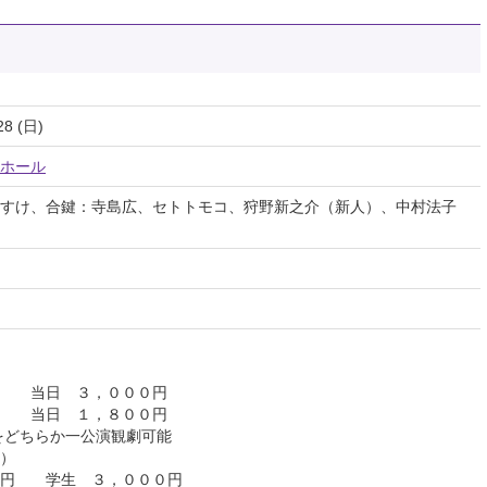
28 (日)
ホール
すけ、合鍵：寺島広、セトトモコ、狩野新之介（新人）、中村法子
円 当日 ３，０００円
円 当日 １，８００円
どちらか一公演観劇可能
）
 学生 ３，０００円