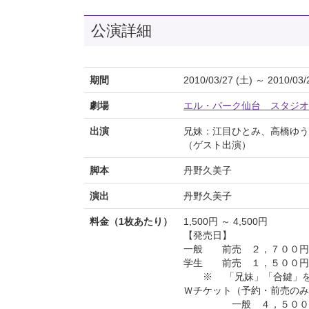
公演詳細
期間
2010/03/27 (土) ～ 2010/03/
劇場
エル・パーク仙台 スタジオ
出演
兄妹：江目ひとみ、高橋ゆう
（ゲスト出演）
脚本
丹野久美子
演出
丹野久美子
料金（1枚あたり）
1,500円 ～ 4,500円
【発売日】
一般 前売 ２，７００
学生 前売 １，５００
※ 「兄妹」「合鍵」を
Ｗチケット（予約・前売のみ
一般 ４，５００円