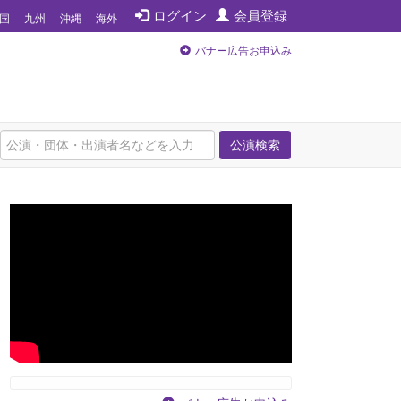
ログイン
会員登録
国
九州
沖縄
海外
バナー広告お申込み
公演検索